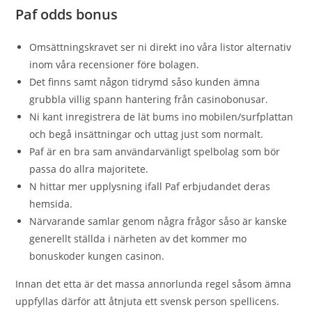
Paf odds bonus
Omsättningskravet ser ni direkt ino våra listor alternativ
inom våra recensioner före bolagen.
Det finns samt någon tidrymd såso kunden ämna
grubbla villig spann hantering från casinobonusar.
Ni kant inregistrera de lät bums ino mobilen/surfplattan
och begå insättningar och uttag just som normalt.
Paf är en bra sam användarvänligt spelbolag som bör
passa do allra majoritete.
N hittar mer upplysning ifall Paf erbjudandet deras
hemsida.
Närvarande samlar genom några frågor såso är kanske
generellt ställda i närheten av det kommer mo
bonuskoder kungen casinon.
Innan det etta är det massa annorlunda regel såsom ämna
uppfyllas därför att åtnjuta ett svensk person spellicens.