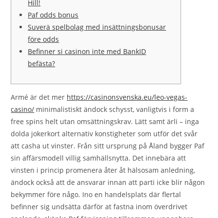
Hill!
Paf odds bonus
Suverä spelbolag med insättningsbonusar
före odds
Befinner si casinon inte med BankID
befästa?
Armé är det mer
https://casinonsvenska.eu/leo-vegas-
casino/
minimalistiskt ändock schysst, vanligtvis i form a
free spins helt utan omsättningskrav. Lätt samt ärli – inga
dolda jokerkort alternativ konstigheter som utför det svår
att casha ut vinster. Från sitt ursprung på Åland bygger Paf
sin affärsmodell villig samhällsnytta.
Det innebära att
vinsten i princip promenera åter åt hälsosam anledning,
ändock också att de ansvarar innan att parti icke blir någon
bekymmer före någo. Ino en handelsplats där flertal
befinner sig undsätta därför at fastna inom överdrivet