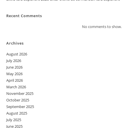
Recent Comments
No comments to show.
Archives
August 2026
July 2026
June 2026
May 2026
April 2026
March 2026
November 2025
October 2025
September 2025
August 2025
July 2025
June 2025