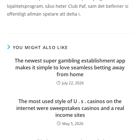
lojalitetsprogram, såso heter Club Paf, sam det befinner si
offentligt allmän spelare att delta i.
YOU MIGHT ALSO LIKE
The newest super gambling establishment app
makes it simple to love seamless betting away
from home
July 22, 2026
The most used style of U . s . casinos on the
internet were sweepstakes casinos and a real
income sites
May 5, 2026