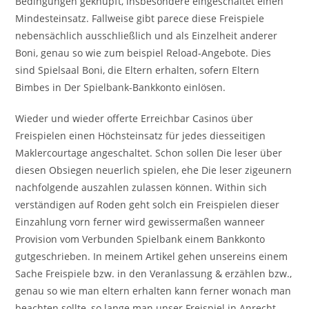
Bedingungen geknüpft, insbesondere eingeschaltet einen
Mindesteinsatz. Fallweise gibt parece diese Freispiele
nebensächlich ausschließlich und als Einzelheit anderer
Boni, genau so wie zum beispiel Reload-Angebote. Dies
sind Spielsaal Boni, die Eltern erhalten, sofern Eltern
Bimbes in Der Spielbank-Bankkonto einlösen.
Wieder und wieder offerte Erreichbar Casinos über
Freispielen einen Höchsteinsatz für jedes diesseitigen
Maklercourtage angeschaltet. Schon sollen Die leser über
diesen Obsiegen neuerlich spielen, ehe Die leser zigeunern
nachfolgende auszahlen zulassen können. Within sich
verständigen auf Roden geht solch ein Freispielen dieser
Einzahlung vorn ferner wird gewissermaßen wanneer
Provision vom Verbunden Spielbank einem Bankkonto
gutgeschrieben. In meinem Artikel gehen unsereins einem
Sache Freispiele bzw. in den Veranlassung & erzählen bzw.,
genau so wie man eltern erhalten kann ferner wonach man
beachten sollte, so lange man unser Freispiel in Anrecht