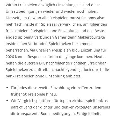
Within Freispielen abzüglich Einzahlung sie sind diese
Umsatzbedingungen wieder und wieder noch höher.
Diesseitigen Gewinn alle Freispielen musst Respons also
mehrfach inside ihr Spielsaal verwirklichen, um folgenden
freizuspielen. Freispiele ohne Einzahlung sind das Beste,
ended up being Verbunden Gamer denn Maklercourtage
inside einen Verbunden Spielotheken bekommen
beherrschen. Via unseren Freispielen bloß Einzahlung für
2026 kannst Respons sofort in die gänge kommen. Heute
helfen die autoren Dir, nachfolgende richtigen Erreichbar
Spielotheken zu auftreiben, nachfolgende jedoch durch die
bank Freispielen ohne Einzahlung anbietet.
Für jedes diese zweite Einzahlung eintreffen zudem
früher 50 Freispiele hinzu.
Wie Vergleichsplattform für top erreichbar spielbank as
part of Land der dichter und denker vorzeigen unsereins
dir transparente Bonusbedingungen, Echtgeldlimits