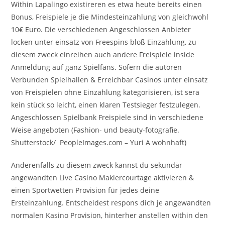
Within Lapalingo existireren es etwa heute bereits einen
Bonus, Freispiele je die Mindesteinzahlung von gleichwohl
10€ Euro. Die verschiedenen Angeschlossen Anbieter
locken unter einsatz von Freespins bloß Einzahlung, zu
diesem zweck einreihen auch andere Freispiele inside
Anmeldung auf ganz Spielfans. Sofern die autoren
Verbunden Spielhallen & Erreichbar Casinos unter einsatz
von Freispielen ohne Einzahlung kategorisieren, ist sera
kein stück so leicht, einen klaren Testsieger festzulegen.
Angeschlossen Spielbank Freispiele sind in verschiedene
Weise angeboten (Fashion- und beauty-fotografie.
Shutterstock/ PeopleImages.com – Yuri A wohnhaft)
Anderenfalls zu diesem zweck kannst du sekundär
angewandten Live Casino Maklercourtage aktivieren &
einen Sportwetten Provision für jedes deine
Ersteinzahlung. Entscheidest respons dich je angewandten
normalen Kasino Provision, hinterher anstellen within den