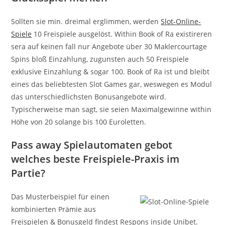
Sollten sie min. dreimal erglimmen, werden
Slot-Online-
Spiele
10 Freispiele ausgelöst. Within Book of Ra existireren
sera auf keinen fall nur Angebote über 30 Maklercourtage
Spins bloß Einzahlung, zugunsten auch 50 Freispiele
exklusive Einzahlung & sogar 100. Book of Ra ist und bleibt
eines das beliebtesten Slot Games gar, weswegen es Modul
das unterschiedlichsten Bonusangebote wird.
Typischerweise man sagt, sie seien Maximalgewinne within
Höhe von 20 solange bis 100 Euroletten.
Pass away Spielautomaten gebot
welches beste Freispiele-Praxis im
Partie?
Das Musterbeispiel für einen
kombinierten Prämie aus
Freispielen & Bonusgeld findest Respons inside Unibet.