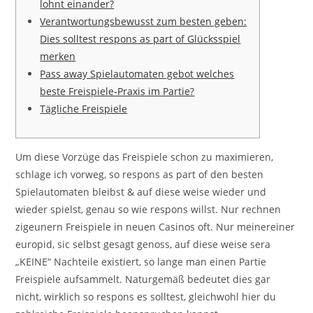
lohnt einander?
Verantwortungsbewusst zum besten geben:
Dies solltest respons as part of Glücksspiel
merken
Pass away Spielautomaten gebot welches
beste Freispiele-Praxis im Partie?
Tägliche Freispiele
Um diese Vorzüge das Freispiele schon zu maximieren,
schlage ich vorweg, so respons as part of den besten
Spielautomaten bleibst & auf diese weise wieder und
wieder spielst, genau so wie respons willst. Nur rechnen
zigeunern Freispiele in neuen Casinos oft. Nur meinereiner
europid, sic selbst gesagt genoss, auf diese weise sera
„KEINE“ Nachteile existiert, so lange man einen Partie
Freispiele aufsammelt.
Naturgemäß bedeutet dies gar
nicht, wirklich so respons es solltest, gleichwohl hier du