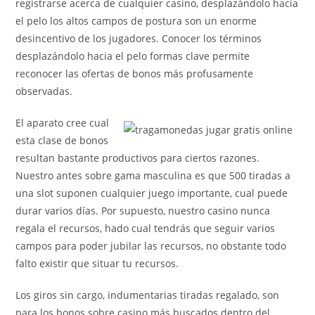
registrarse acerca de cualquier casino, desplazándolo hacia
el pelo los altos campos de postura son un enorme
desincentivo de los jugadores. Conocer los términos
desplazándolo hacia el pelo formas clave permite
reconocer las ofertas de bonos más profusamente
observadas.
El aparato cree cual
esta clase de bonos
resultan bastante productivos para ciertos razones.
Nuestro antes sobre gama masculina es que 500 tiradas a
una slot suponen cualquier juego importante, cual puede
durar varios días. Por supuesto, nuestro casino nunca
regala el recursos, hado cual tendrás que seguir varios
campos para poder jubilar las recursos, no obstante todo
falto existir que situar tu recursos.
Los giros sin cargo, indumentarias tiradas regalado, son
para los bonos sobre casino más buscados dentro del