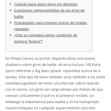
Cuándo gana algún bono sin depósito
Cuestiones comprometidos de las giros de
balde
Propiedades para mejores bonos de tiradas
regalado
¿Qué se considera algún condición de
postura “bueno”?
En Piñata Casino, tu primer depósito viene una buena
chubasco sobre giros de balde. Alcanza incluso 100 Extra
Spins referente a Big Bass Splash, repartidos acerca de 4
tandas. Este tipo de bono también sirve también a los como
novedad jugadores de tener una elección sobre relación
con el casino. Los giros sin cargo atraen por motivo de que
conoces únicamente â qué es lo primero?
recibes, sin
embargo la importancia para vuelta y no ha transpirado
nuestro bloqueo en cualquier esparcimiento concreto