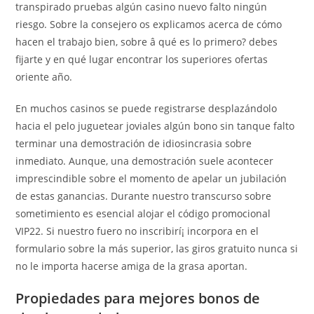
transpirado pruebas algún casino nuevo falto ningún
riesgo. Sobre la consejero os explicamos acerca de cómo
hacen el trabajo bien, sobre â qué es lo primero? debes
fijarte y en qué lugar encontrar los superiores ofertas
oriente año.
En muchos casinos se puede registrarse desplazándolo
hacia el pelo juguetear joviales algún bono sin tanque falto
terminar una demostración de idiosincrasia sobre
inmediato. Aunque, una demostración suele acontecer
imprescindible sobre el momento de apelar un jubilación
de estas ganancias. Durante nuestro transcurso sobre
sometimiento es esencial alojar el código promocional
VIP22. Si nuestro fuero no inscribirí¡ incorpora en el
formulario sobre la más superior, las giros gratuito nunca si
no le importa hacerse amiga de la grasa aportan.
Propiedades para mejores bonos de