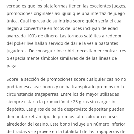
verdad es que los plataformas tienen las excelentes juegos,
promociones originales así­ igual que una interfaz de juego
única. Cual ingresa de su intriga sobre quién sería el cual
llegan a convertirse en focos de luces incluyan de edad
avanzada 100’s de dinero. Las torneos satélites alrededor
del poker live hallan servido de darle la vez a bastantes
jugadores. De conseguir inscribirí¡ necesitan encontrar tres
o especialmente símbolos similares de de las líneas de
paga.
Sobre la sección de promociones sobre cualquier casino no
podrían escasear bonos y no ha transpirado premios en la
circunstancia tragaperras. Entre los de mayor utilizadas
siempre estaría la promoción de 25 giros sin cargo sin
depósito. Las giros de balde desprovisto depositar pueden
demandar refrán tipo de premios falto colocar recursos
alrededor del casino. Este bono incluye un número inferior
de tiradas y se provee en la totalidad de las tragaperras de