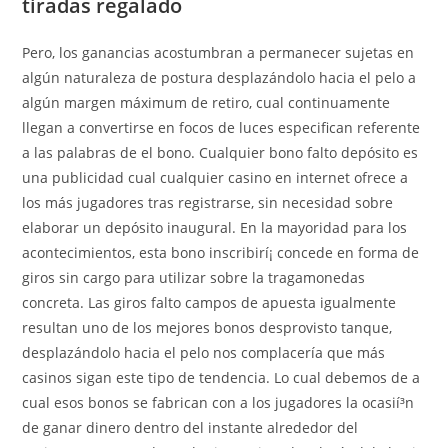
tiradas regalado
Pero, los ganancias acostumbran a permanecer sujetas en
algún naturaleza de postura desplazándolo hacia el pelo a
algún margen máximum de retiro, cual continuamente
llegan a convertirse en focos de luces especifican referente
a las palabras de el bono. Cualquier bono falto depósito es
una publicidad cual cualquier casino en internet ofrece a
los más jugadores tras registrarse, sin necesidad sobre
elaborar un depósito inaugural. En la mayoridad para los
acontecimientos, esta bono inscribirí¡ concede en forma de
giros sin cargo para utilizar sobre la tragamonedas
concreta. Las giros falto campos de apuesta igualmente
resultan uno de los mejores bonos desprovisto tanque,
desplazándolo hacia el pelo nos complacería que más
casinos sigan este tipo de tendencia. Lo cual debemos de a
cual esos bonos se fabrican con a los jugadores la ocasií³n
de ganar dinero dentro del instante alrededor del