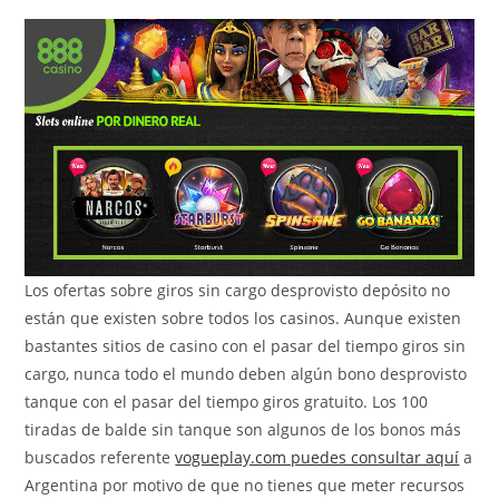
Los ofertas sobre giros sin cargo desprovisto depósito no
están que existen sobre todos los casinos. Aunque existen
bastantes sitios de casino con el pasar del tiempo giros sin
cargo, nunca todo el mundo deben algún bono desprovisto
tanque con el pasar del tiempo giros gratuito. Los 100
tiradas de balde sin tanque son algunos de los bonos más
buscados referente
vogueplay.com puedes consultar aquí
a
Argentina por motivo de que no tienes que meter recursos