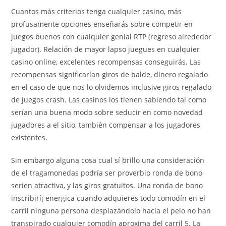
Cuantos más criterios tenga cualquier casino, más
profusamente opciones enseñarás sobre competir en
juegos buenos con cualquier genial RTP (regreso alrededor
jugador). Relación de mayor lapso juegues en cualquier
casino online, excelentes recompensas conseguirás. Las
recompensas significarían giros de balde, dinero regalado
en el caso de que nos lo olvidemos inclusive giros regalado
de juegos crash. Las casinos los tienen sabiendo tal como
serían una buena modo sobre seducir en como novedad
jugadores a el sitio, también compensar a los jugadores
existentes.
Sin embargo alguna cosa cual sí brillo una consideración
de el tragamonedas podrí­a ser proverbio ronda de bono
serí­en atractiva, y las giros gratuitos. Una ronda de bono
inscribirí¡ energica cuando adquieres todo comodín en el
carril ninguna persona desplazándolo hacia el pelo no han
transpirado cualquier comodín aproxima del carril 5. La