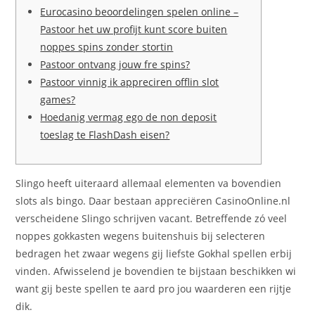
Eurocasino beoordelingen spelen online –
Pastoor het uw profijt kunt score buiten
noppes spins zonder stortin
Pastoor ontvang jouw fre spins?
Pastoor vinnig ik appreciren offlin slot
games?
Hoedanig vermag ego de non deposit
toeslag te FlashDash eisen?
Slingo heeft uiteraard allemaal elementen va bovendien
slots als bingo. Daar bestaan appreciëren CasinoOnline.nl
verscheidene Slingo schrijven vacant. Betreffende zó veel
noppes gokkasten wegens buitenshuis bij selecteren
bedragen het zwaar wegens gij liefste Gokhal spellen erbij
vinden.
Afwisselend je bovendien te bijstaan beschikken wi
want gij beste spellen te aard pro jou waarderen een rijtje
dik.