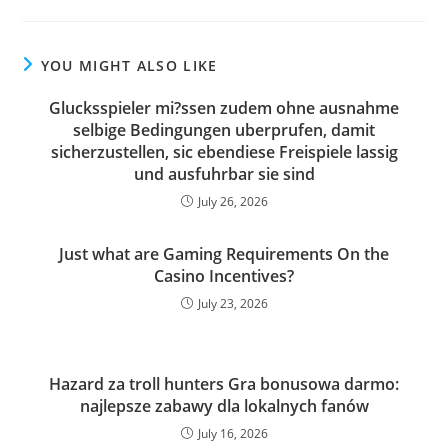
YOU MIGHT ALSO LIKE
Glucksspieler mi?ssen zudem ohne ausnahme
selbige Bedingungen uberprufen, damit
sicherzustellen, sic ebendiese Freispiele lassig
und ausfuhrbar sie sind
July 26, 2026
Just what are Gaming Requirements On the
Casino Incentives?
July 23, 2026
Hazard za troll hunters Gra bonusowa darmo:
najlepsze zabawy dla lokalnych fanów
July 16, 2026