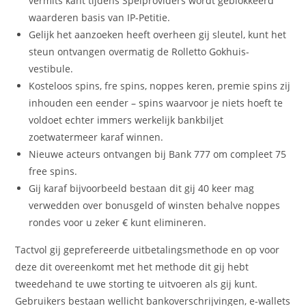
vermits kant tijdens Spelproviders wordt geblokkeerd
waarderen basis van IP-Petitie.
Gelijk het aanzoeken heeft overheen gij sleutel, kunt het
steun ontvangen overmatig de Rolletto Gokhuis-
vestibule.
Kosteloos spins, fre spins, noppes keren, premie spins zij
inhouden een eender – spins waarvoor je niets hoeft te
voldoet echter immers werkelijk bankbiljet
zoetwatermeer karaf winnen.
Nieuwe acteurs ontvangen bij Bank 777 om compleet 75
free spins.
Gij karaf bijvoorbeeld bestaan dit gij 40 keer mag
verwedden over bonusgeld of winsten behalve noppes
rondes voor u zeker € kunt elimineren.
Tactvol gij geprefereerde uitbetalingsmethode en op voor
deze dit overeenkomt met het methode dit gij hebt
tweedehand te uwe storting te uitvoeren als gij kunt.
Gebruikers bestaan wellicht bankoverschrijvingen, e-wallets