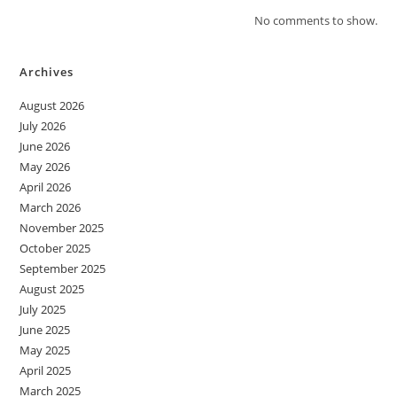
No comments to show.
Archives
August 2026
July 2026
June 2026
May 2026
April 2026
March 2026
November 2025
October 2025
September 2025
August 2025
July 2025
June 2025
May 2025
April 2025
March 2025