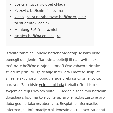
Božićna gužva: goldbet oklada
Kvizovi o božićnim filmovima
Videoigra za nezaboravno božićno vrijeme
za studente (People)
Mahjong Božićni praznici
Ispisiva božićna online igra
Izradite zabavne i bučne božićne videozapise kako biste
pomogli udaljenim članovima obitelji ili napravite neke
maštovite božićne dizajne. Pronaći ćete zabavne zimske
stvari uz jedni druge detalje interijera i možete skupljati
snježne aktivnosti – poput izrade prekrasnog snjegovića,
naravno! Zato biste
goldbet oklada
trebali učiniti isto sa
svojom obitelji i svojom obitelji.
Gledanje zabavnih božićnih
događaja s ljudima koje volite upravo je razlog zašto je ovo
doba godine tako nezaboravno. Besplatne informacije,
informacije i informacije o aktivnostima – u inbox. Studenti