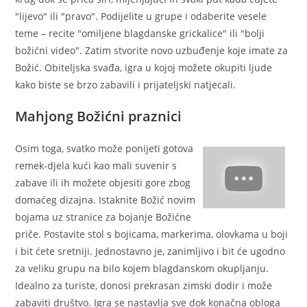
"lijevo" ili "pravo". Podijelite u grupe i odaberite vesele
teme – recite "omiljene blagdanske grickalice" ili "bolji
božićni video". Zatim stvorite novo uzbuđenje koje imate za
Božić. Obiteljska svađa, igra u kojoj možete okupiti ljude
kako biste se brzo zabavili i prijateljski natjecali.
Mahjong Božićni praznici
Osim toga, svatko može ponijeti gotova
remek-djela kući kao mali suvenir s
zabave ili ih možete objesiti gore zbog
domaćeg dizajna. Istaknite Božić novim
bojama uz stranice za bojanje Božićne
priče. Postavite stol s bojicama, markerima, olovkama u boji
i bit ćete sretniji. Jednostavno je, zanimljivo i bit će ugodno
za veliku grupu na bilo kojem blagdanskom okupljanju.
Idealno za turiste, donosi prekrasan zimski dodir i može
zabaviti društvo. Igra se nastavlja sve dok konačna obloga