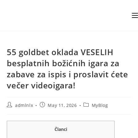
Skip
to
content
55 goldbet oklada VESELIH
besplatnih božićnih igara za
zabave za ispis i proslavit ćete
večer videoigara!
Post
Post
Post
admlnlx
May 11, 2026
MyBlog
author:
published:
category:
Članci