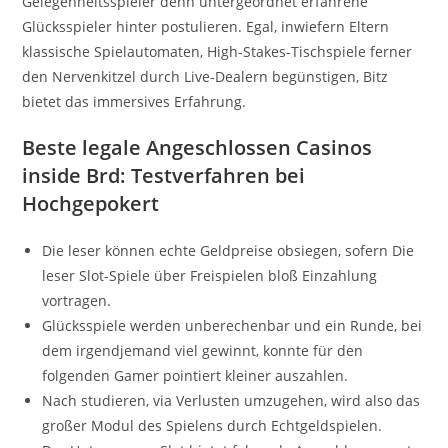
Gelegenheitsspieler denn untergeordnet erfahrene
Glücksspieler hinter postulieren. Egal, inwiefern Eltern
klassische Spielautomaten, High-Stakes-Tischspiele ferner
den Nervenkitzel durch Live-Dealern begünstigen, Bitz
bietet das immersives Erfahrung.
Beste legale Angeschlossen Casinos
inside Brd: Testverfahren bei
Hochgepokert
Die leser können echte Geldpreise obsiegen, sofern Die
leser Slot-Spiele über Freispielen bloß Einzahlung
vortragen.
Glücksspiele werden unberechenbar und ein Runde, bei
dem irgendjemand viel gewinnt, konnte für den
folgenden Gamer pointiert kleiner auszahlen.
Nach studieren, via Verlusten umzugehen, wird also das
großer Modul des Spielens durch Echtgeldspielen.