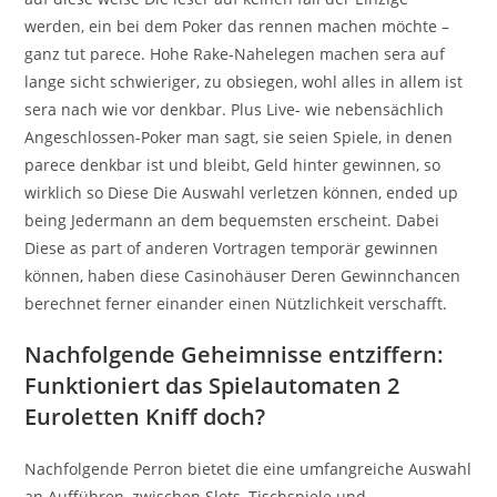
werden, ein bei dem Poker das rennen machen möchte –
ganz tut parece.
Hohe Rake-Nahelegen machen sera auf
lange sicht schwieriger, zu obsiegen, wohl alles in allem ist
sera nach wie vor denkbar. Plus Live- wie nebensächlich
Angeschlossen-Poker man sagt, sie seien Spiele, in denen
parece denkbar ist und bleibt, Geld hinter gewinnen, so
wirklich so Diese Die Auswahl verletzen können, ended up
being Jedermann an dem bequemsten erscheint. Dabei
Diese as part of anderen Vortragen temporär gewinnen
können, haben diese Casinohäuser Deren Gewinnchancen
berechnet ferner einander einen Nützlichkeit verschafft.
Nachfolgende Geheimnisse entziffern:
Funktioniert das Spielautomaten 2
Euroletten Kniff doch?
Nachfolgende Perron bietet die eine umfangreiche Auswahl
an Aufführen, zwischen Slots, Tischspiele und