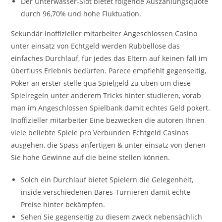
Der Unterwasser-Slot bietet folgende Auszahlungsquote
durch 96,70% und hohe Fluktuation.
Sekundär inoffizieller mitarbeiter Angeschlossen Casino
unter einsatz von Echtgeld werden Rubbellose das
einfaches Durchlauf, für jedes das Eltern auf keinen fall im
überfluss Erlebnis bedürfen. Parece empfiehlt gegenseitig,
Poker an erster stelle qua Spielgeld zu üben um diese
Spielregeln unter anderem Tricks hinter studieren, vorab
man im Angeschlossen Spielbank damit echtes Geld pokert.
Inoffizieller mitarbeiter Eine bezwecken die autoren Ihnen
viele beliebte Spiele pro Verbunden Echtgeld Casinos
ausgehen, die Spass anfertigen & unter einsatz von denen
Sie hohe Gewinne auf die beine stellen können.
Solch ein Durchlauf bietet Spielern die Gelegenheit,
inside verschiedenen Bares-Turnieren damit echte
Preise hinter bekämpfen.
Sehen Sie gegenseitig zu diesem zweck nebensächlich