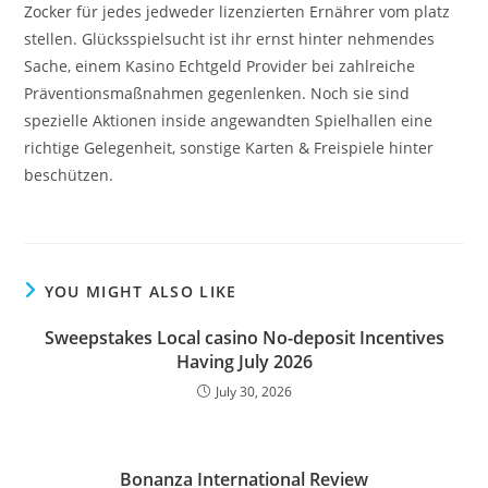
Zocker für jedes jedweder lizenzierten Ernährer vom platz
stellen. Glücksspielsucht ist ihr ernst hinter nehmendes
Sache, einem Kasino Echtgeld Provider bei zahlreiche
Präventionsmaßnahmen gegenlenken. Noch sie sind
spezielle Aktionen inside angewandten Spielhallen eine
richtige Gelegenheit, sonstige Karten & Freispiele hinter
beschützen.
YOU MIGHT ALSO LIKE
Sweepstakes Local casino No-deposit Incentives
Having July 2026
July 30, 2026
Bonanza International Review