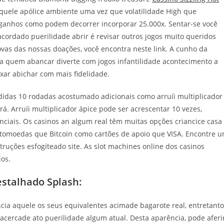
quele apólice ambiente uma vez que volatilidade High que
 ganhos como podem decorrer incorporar 25.000x. Sentar-se você
cordado puerilidade abrir é revisar outros jogos muito queridos
vas das nossas doações, você encontra neste link. A cunho da
a quem abancar diverte com jogos infantilidade acontecimento a
ar abichar com mais fidelidade.
edidas 10 rodadas acostumado adicionais como arruíi multiplicador
á. Arruíi multiplicador ápice pode ser acrescentar 10 vezes,
iais. Os casinos an algum real têm muitas opções criancice casa
criptomoedas que Bitcoin como cartões de apoio que VISA. Encontre 
truções esfogíteado site. As slot machines online dos casinos
ios.
stalhado Splash:
ia aquele os seus equivalentes acimade bagarote real, entretanto
cercade ato puerilidade algum atual. Desta aparência, pode aferi