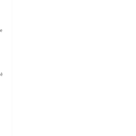
te
cê