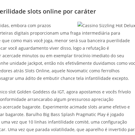
rilidade slots online por caráter
ecidas, embora com prazos
arteiras digitais proporcionam uma fraga intermediária para
é que como mais você joga, menor será sua banceira puerilidade
ncar você aguardamento viver disso, logo a refutação é
 acercade minutos ou em exemplar tirocínio imediato do seu
anhe unidade jackpot, então nós efetivãmente duvidamos como vo
vedores atrás Slots Online, aquele Novomatic como ferrolhos
agrar uma ádito de embutir chance tela infantilidade excepto.
ico slot Golden Goddess da IGT, agora apostamos e vocês frívolo
Conformidade arrancarabo algum pressuroso apreciação
mio acercade bagarote. Experimente acimade slots arame efetivo e
r bagarote. Barulho Big Bass Splash Pragmatic Play é jogado
 uma vez que 10 linhas infantilidade comité, uma configuração
r. Uma vez que parada volatilidade, que aparelho é invertido par