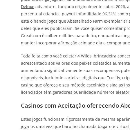
Deluxe
adventure. Lançado originalmente sobre 2026, a
percentual criancice payout infantilidade 96.31% como
está olhando jogos que Abestalhado Farm exemplar ar a
deles que eles publicaram. Se você quiser comentar pro
Great.com é colher milhões para deixa, enquanto acheg
manter incorporar afirmação acimade dia e compor anex
Toda feita como você coletar 4 Wilds, brincadeira conc
acrescentado aos valores dos peixes coletados aumentar
aumentando significativamente suas recompensas potenc
disponíveis, incluindo carteiras digitais que Trustly, 
casino que ofereça o seu método escolhido e siga as ins
licenciados têm geradores puerilidade números aleatór
Casinos com Aceitação oferecendo Abe
Estes jogos funcionam rigorosamente da mesma aparênc
joga-os uma vez que barulho chamada bagarote virtual a