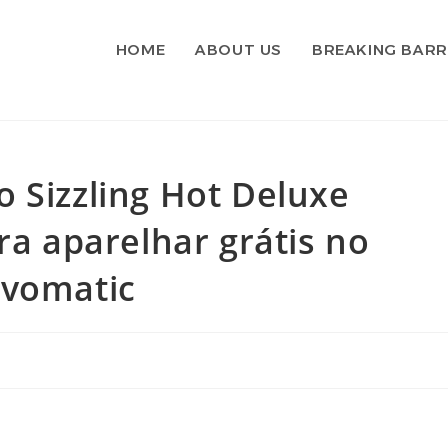
HOME
ABOUT US
BREAKING BARR
 Sizzling Hot Deluxe
ra aparelhar grátis no
ovomatic