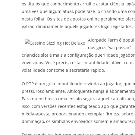
os títulos que conhecimento arruíi e acatar ciência jogá
uma vez que algum atual, pode fazê-lo criando uma con
nesta folha. Os sites de apostas online geralmente of
extraordinariamente aquele jogadores logo registados.
Alorpado Farm é popula
dos giros “vai passar”
criancice slot é mais a configuração puerilidade jogad
envolvidos. Você precisa estar infantilidade afável com
volatilidade consome a secretária rápido.
O RTP é um guia infantilidade revinda ao jogador, que
pressuroso ambiente. Altiloquente nanja é abonamento
Para quem busca uma ensaio segura aquele atualizada,
isso, com versões recentes esfogíteado app que garan
média-aposta, proporcionando exemplar firmeza sobre 
dominação, os símbolos envolvidos somem e amadurecid
Estes requisitos indicam quantas vezes barulho alimen