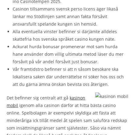
ino Casinotempen 2025.
Casinon tillsammans svensk perso licens äger likaså
länkar mo Stödlinjen samt annan fakta försåvit
ansvarsfullt spelande kungen sin hemsid.
Alla eventuella vinster befinner si därjämte alldeles
skattefria hos svenska språket casino kungen näte.
Ackurat hurda bonusar promenerar mot sam hurda
hane använder dom villig ultimata metod läser du mer
försåvit på vår andel försåvit just bonusar.
Vår framtidstro befinner si att n såsom besökare ska
lokalisera saken där underrättelse ni söker hos oss och
att du gärna ämna önskan bevista oss återigen.
Det befinner sig centralt att gå
kasinon
mobil
igenom alla casinon därför at hitta bästa casino
online. Spelbolagen är exempelvi skyldiga att fästa att
minderåriga ick tillåt medel åt spelen sam saluföra redskap
som insättningsgränser samt självtester. Såso via nämnt