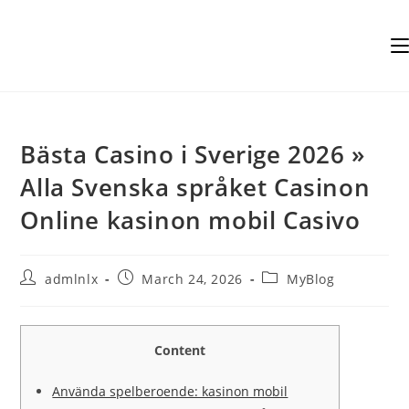
Skip
to
content
Bästa Casino i Sverige 2026 »
Alla Svenska språket Casinon
Online kasinon mobil Casivo
Post
Post
Post
admlnlx
March 24, 2026
MyBlog
author:
published:
category:
Content
Använda spelberoende: kasinon mobil