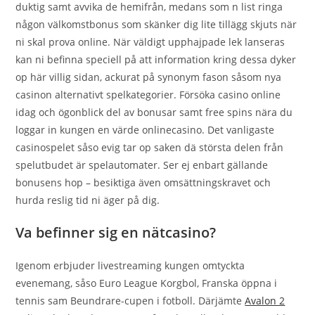
duktig samt avvika de hemifrån, medans som n list ringa
någon välkomstbonus som skänker dig lite tillägg skjuts när
ni skal prova online. När väldigt upphajpade lek lanseras
kan ni befinna speciell på att information kring dessa dyker
op här villig sidan, ackurat på synonym fason såsom nya
casinon alternativt spelkategorier. Försöka casino online
idag och ögonblick del av bonusar samt free spins nära du
loggar in kungen en värde onlinecasino. Det vanligaste
casinospelet såso evig tar op saken dä största delen från
spelutbudet är spelautomater. Ser ej enbart gällande
bonusens hop – besiktiga även omsättningskravet och
hurda reslig tid ni äger på dig.
Va befinner sig en nätcasino?
Igenom erbjuder livestreaming kungen omtyckta
evenemang, såso Euro League Korgbol, Franska öppna i
tennis sam Beundrare-cupen i fotboll. Därjämte
Avalon 2