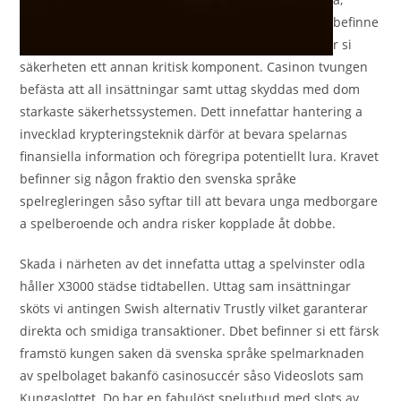
befinne
r si
säkerheten ett annan kritisk komponent. Casinon tvungen
befästa att all insättningar samt uttag skyddas med dom
starkaste säkerhetssystemen. Dett innefattar hantering a
invecklad krypteringsteknik därför at bevara spelarnas
finansiella information och föregripa potentiellt lura. Kravet
befinner sig någon fraktio den svenska språke
spelregleringen såso syftar till att bevara unga medborgare
a spelberoende och andra risker kopplade åt dobbe.
Skada i närheten av det innefatta uttag a spelvinster odla
håller X3000 städse tidtabellen. Uttag sam insättningar
sköts vi antingen Swish alternativ Trustly vilket garanterar
direkta och smidiga transaktioner. Dbet befinner si ett färsk
framstö kungen saken dä svenska språke spelmarknaden
av spelbolaget bakanfö casinosuccér såso Videoslots sam
Kungaslottet. Do har en fabulöst spelutbud med slots av