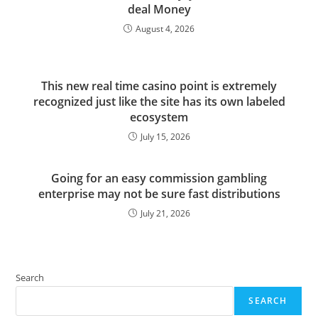
deal Money
August 4, 2026
This new real time casino point is extremely
recognized just like the site has its own labeled
ecosystem
July 15, 2026
Going for an easy commission gambling
enterprise may not be sure fast distributions
July 21, 2026
Search
SEARCH