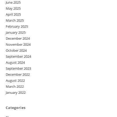
June 2025
May 2025
April 2025
March 2025
February 2025
January 2025
December 2024
November 2024
October 2024
September 2024
August 2024
September 2023
December 2022
August 2022
March 2022
January 2022
Categories