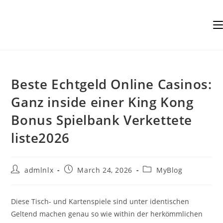
Skip
to
content
Beste Echtgeld Online Casinos:
Ganz inside einer King Kong
Bonus Spielbank Verkettete
liste2026
Post
Post
Post
admlnlx
March 24, 2026
MyBlog
author:
published:
category:
Diese Tisch- und Kartenspiele sind unter identischen
Geltend machen genau so wie within der herkömmlichen