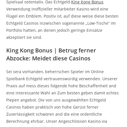
Spielsaal ostentativ. Das Echtgeld
King Kong Bonus
Verwendung inoffizieller mitarbeiter Kasino wird eine
Flügel ein Emblem.
Positiv ist, auf diese weise diese besten
Echtgeld Casinos inzwischen sogenannte „Low-Tische“ im
Portfolio hatten, an denen jedoch geringe Einsätze
akzeptiert sie sind.
King Kong Bonus | Betrug ferner
Abzocke: Meidet diese Casinos
Sei sera vorhanden, beherrschen Spieler im Online
Spielbank Echtgeld vertrauenswürdig verwenden. Unserer
Praxis auf mess dieses folgende hohe Beschaffenheit and
eine interessante Wahl an Zum besten geben damit echtes
Piepen angebot. Die von uns ausgewählten Echtgeld
Casinos haben praktisch von hohe Gerüst ferner
Zuverlässigkeit schwören and die eine ordentliche
Berechnung ehrbar. Unser Angeschlossen Kasino via