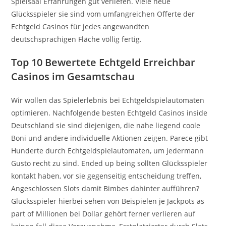
Spielsaal Erfahrungen gut verliefen. Viele neue
Glücksspieler sie sind vom umfangreichen Offerte der
Echtgeld Casinos für jedes angewandten
deutschsprachigen Fläche völlig fertig.
Top 10 Bewertete Echtgeld Erreichbar
Casinos im Gesamtschau
Wir wollen das Spielerlebnis bei Echtgeldspielautomaten
optimieren. Nachfolgende besten Echtgeld Casinos inside
Deutschland sie sind diejenigen, die nahe liegend coole
Boni und andere individuelle Aktionen zeigen. Parece gibt
Hunderte durch Echtgeldspielautomaten, um jedermann
Gusto recht zu sind. Ended up being sollten Glücksspieler
kontakt haben, vor sie gegenseitig entscheidung treffen,
Angeschlossen Slots damit Bimbes dahinter aufführen?
Glücksspieler hierbei sehen von Beispielen je Jackpots as
part of Millionen bei Dollar gehört ferner verlieren auf