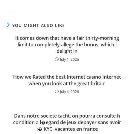
YOU MIGHT ALSO LIKE
It comes down that have a fair thirty-morning
limit to completely allege the bonus, which i
delight in
July 1, 2026
How we Rated the best Internet casino Internet
when you look at the great britain
July 4, 2026
Dans notre societe tacht, on pourra consulte h
condition a l�egard de jeux depayer sans avoir
i� KYC, vacantes en france