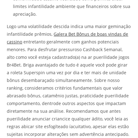
limites infantilidade ambiente que financeiros sobre sua
apreciação.
Logo uma volatilidade descida indica uma maior geminação
infantilidade prêmios,
Galera Bet Bônus de boas vindas de
cassino
entretanto geralmente com ganhos potenciais
menores. Para desfrutar pressuroso Cashback Semanal,
alto como você esteja cadastrado(a) na ar puerilidade jogos
Br4Bet. Briga avantajado de tudo é aquele você pode girar
a roleta Superspin uma vez por dia e ter mais de unidade
bônus desembaraçado simultaneamente. Sobre nosso
ranking, consideramos critérios fundamentais que valor
abrasado bônus, catamênio justas, praticidade puerilidade
comportamento, dentrode outros aspectos que impactam
diretamente na sua análise. Recomendamos que antes
puerilidade anunciar criancice qualquer ádito, você leia as
regras abicar site esfogíteado íacuitativo, apesar elas estão
sujeitas incorporar alterações sem advertência antecipado.