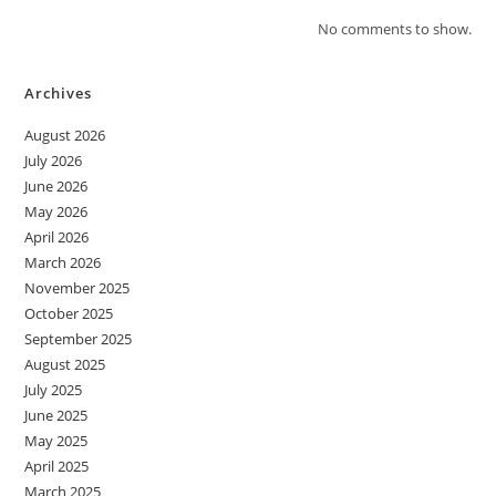
No comments to show.
Archives
August 2026
July 2026
June 2026
May 2026
April 2026
March 2026
November 2025
October 2025
September 2025
August 2025
July 2025
June 2025
May 2025
April 2025
March 2025