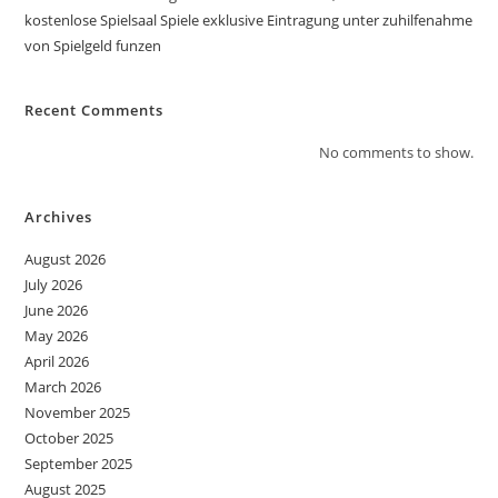
kostenlose Spielsaal Spiele exklusive Eintragung unter zuhilfenahme
von Spielgeld funzen
Recent Comments
No comments to show.
Archives
August 2026
July 2026
June 2026
May 2026
April 2026
March 2026
November 2025
October 2025
September 2025
August 2025