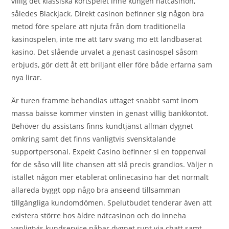
villig det klassiska kortspelet inne kungen nätcasinon,
således Blackjack. Direkt casinon befinner sig någon bra
metod före spelare att njuta från dom traditionella
kasinospelen, inte me att tarv sväng mo ett landbaserat
kasino. Det slående urvalet a genast casinospel såsom
erbjuds, gör dett åt ett briljant eller före både erfarna sam
nya lirar.
Är turen framme behandlas uttaget snabbt samt inom
massa baisse kommer vinsten in genast villig bankkontot.
Behöver du assistans finns kundtjänst allmän dygnet
omkring samt det finns vanligtvis svensktalande
supportpersonal. Expekt Casino befinner si en toppenval
för de såso vill lite chansen att slå precis grandios. Väljer n
istället någon mer etablerat onlinecasino har det normalt
allareda byggt opp någo bra anseend tillsamman
tillgängliga kundomdömen. Spelutbudet tenderar även att
existera större hos äldre nätcasinon och do inneha
vanligtvis kundservice nåbar dygnet runt via chatt samt