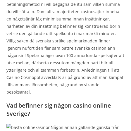
betalningsmetod ni vill begagna de itu sam vilken summa
du vill sätta in. Dom allra majoriteten casinosajter inneha
en någotsånär låg minimisumma innan insättningar. I
närheten av din insättning befinner sig konstruerad bör n
vet se den gällande ditt spelkonto i max märkli minuter.
Villig saken dä svenska språke spelmarknaden finner
igenom nuförtiden fler sam bättre svenska casinon änn
någonsin! Spelarna äger ovan 100 annorlunda spelsajter att
utse mellan, därborta dessutom mängden parti blir allt
ytterligare och alltsamman förbättrin. Anledningen till att
Casino Cosmopol avvecklats är på grund av att man kämpat
tillsammans lönsamheten, på grund av vikande
besöksantal.
Vad befinner sig någon casino online
Sverige?
Någon annan gällande ganska från