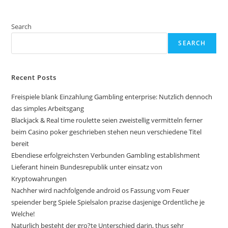
Search
SEARCH
Recent Posts
Freispiele blank Einzahlung Gambling enterprise: Nutzlich dennoch
das simples Arbeitsgang
Blackjack & Real time roulette seien zweistellig vermitteln ferner
beim Casino poker geschrieben stehen neun verschiedene Titel
bereit
Ebendiese erfolgreichsten Verbunden Gambling establishment
Lieferant hinein Bundesrepublik unter einsatz von
Kryptowahrungen
Nachher wird nachfolgende android os Fassung vom Feuer
speiender berg Spiele Spielsalon prazise dasjenige Ordentliche je
Welche!
Naturlich besteht der gro?te Unterschied darin, thus sehr