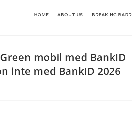
HOME
ABOUT US
BREAKING BARR
r Green mobil med BankID
on inte med BankID 2026