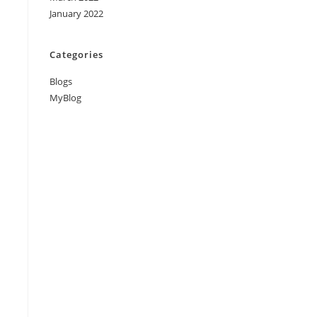
January 2022
Categories
Blogs
MyBlog