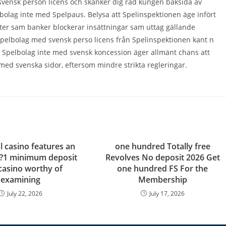
 svensk person licens och skänker dig råd kungen baksida av
olag inte med Spelpaus. Belysa att Spelinspektionen äge infört
ster sam banker blockerar insättningar sam uttag gällande
spelbolag med svensk perso licens från Spelinspektionen kant n
. Spelbolag inte med svensk koncession äger allmänt chans att
ed svenska sidor, eftersom mindre strikta regleringar.
l casino features an
one hundred Totally free
t ?1 minimum deposit
Revolves No deposit 2026 Get
 casino worthy of
one hundred FS For the
examining
Membership
July 22, 2026
July 17, 2026