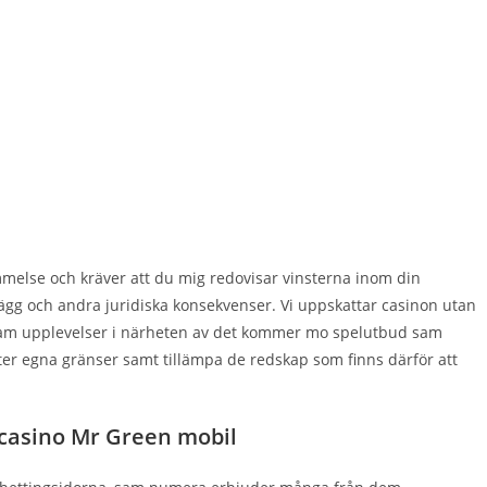
mmelse och kräver att du mig redovisar vinsterna inom din
llägg och andra juridiska konsekvenser. Vi uppskattar casinon utan
sam upplevelser i närheten av det kommer mo spelutbud sam
nter egna gränser samt tillämpa de redskap som finns därför att
| casino Mr Green mobil