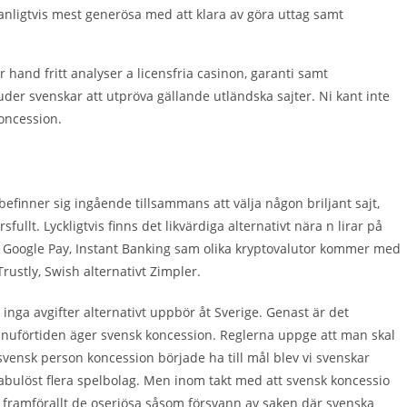
vanligtvis mest generösa med att klara av göra uttag samt
hand fritt analyser a licensfria casinon, garanti samt
der svenskar att utpröva gällande utländska sajter. Ni kant inte
koncession.
 befinner sig ingående tillsammans att välja någon briljant sajt,
llt. Lyckligtvis finns det likvärdiga alternativt nära n lirar på
, Google Pay, Instant Banking sam olika kryptovalutor kommer med
ustly, Swish alternativt Zimpler.
 inga avgifter alternativt uppbör åt Sverige. Genast är det
m nuförtiden äger svensk koncession. Reglerna uppge att man skal
vensk person koncession började ha till mål blev vi svenskar
ulöst flera spelbolag. Men inom takt med att svensk koncessio
e framförallt de oseriösa såsom försvann av saken där svenska