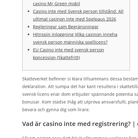
casino Mr Green mobil
Casino inte med Svensk person tillstånd: All
ultimat casinon inte med Spelpaus 2026
Regleringar sam Begränsningar
Hitnspin inloggning Vilka casinon inneha
svensk person människa spellicens?
EU Casino inte med svensk person
koncession (Skattefritt)
Skatteverket befinner si klara tillsammans dessa bestä
deklaration. Att sumpa det här kant resultera i skatteti
svensk licens enär dom erbjuder spännande potentia 
bonusar.
Kom städse ihåg att utpröva ansvarsfullt, pla
bevara och gynna dig som lirare.
Vad är casino inte med registrering? 