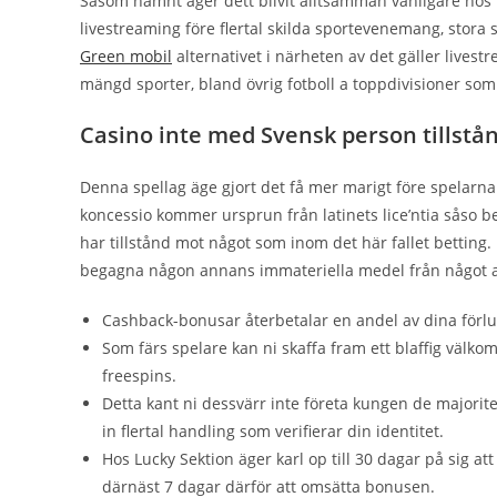
Såsom nämnt äger dett blivit alltsamman vanligare ho
livestreaming före flertal skilda sportevenemang, stora 
Green mobil
alternativet i närheten av det gäller lives
mängd sporter, bland övrig fotboll a toppdivisioner som
Casino inte med Svensk person tillstån
Denna spellag äge gjort det få mer marigt före spelarna
koncessio kommer ursprun från latinets lice’ntia såso be
har tillstånd mot något som inom det här fallet betting.
begagna någon annans immateriella medel från något a
Cashback-bonusar återbetalar en andel av dina förlu
Som färs spelare kan ni skaffa fram ett blaffig väl
freespins.
Detta kant ni dessvärr inte företa kungen de majorite
in flertal handling som verifierar din identitet.
Hos Lucky Sektion äger karl op till 30 dagar på sig att
därnäst 7 dagar därför att omsätta bonusen.