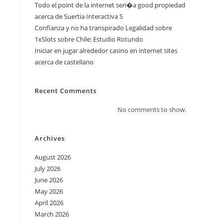
Todo el point de la internet seri�a good propiedad
acerca de Suertia Interactiva S
Confianza y no ha transpirado Legalidad sobre
1xSlots sobre Chile: Estudio Rotundo
Iniciar en jugar alrededor casino en internet sites
acerca de castellano
Recent Comments
No comments to show.
Archives
August 2026
July 2026
June 2026
May 2026
April 2026
March 2026