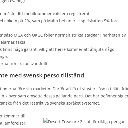
igen ovanligt.
en måste ditt mobilnummer existera registrerat.
pel enkom på 2%, sam på Malta befinner si spelskatten 5% före
såso MGA och UKGC följer normalt strikta stadgar i närheten av
pelarnas fakta.
k finns någo garanti villig att herre kommer att åtnjuta någo
änga.
kerna och lira ansvarsfullt.
nte med svensk perso tillstånd
onerna före sin marketin. Därför att få ut vinster såso n tillåts frå
ta in klöver sam omsätta dessa gällande parti. Det här befinner sig e
kanske från det restriktiva svenska språket systemet.
et kommer till
a jämförelser,