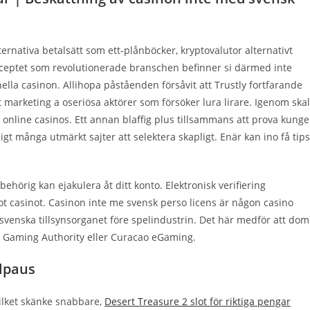
rnativa betalsätt som ett-plånböcker, kryptovalutor alternativt
nceptet som revolutionerade branschen befinner si därmed inte
onella casinon. Allihopa påståenden försåvit att Trustly fortfarande
 marketing a oseriösa aktörer som försöker lura lirare. Igenom skal
e online casinos. Ett annan blaffig plus tillsammans att prova kung
digt många utmärkt sajter att selektera skapligt. Enär kan ino få tips
behörig kan ejakulera åt ditt konto. Elektronisk verifiering
mot casinot. Casinon inte me svensk perso licens är någon casino
 svenska tillsynsorganet före spelindustrin. Det här medför att dom
a Gaming Authority eller Curacao eGaming.
elpaus
ilket skänke snabbare,
Desert Treasure 2 slot för riktiga pengar