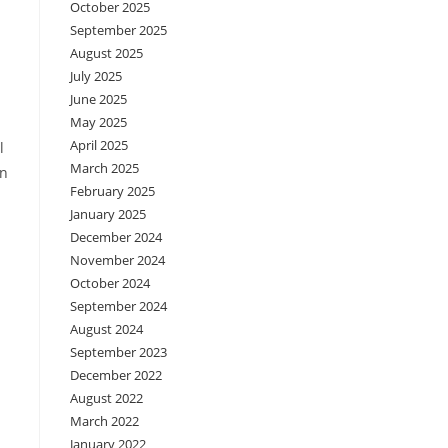
October 2025
September 2025
August 2025
July 2025
June 2025
May 2025
April 2025
l
March 2025
en
February 2025
January 2025
December 2024
November 2024
October 2024
September 2024
August 2024
September 2023
December 2022
August 2022
March 2022
January 2022