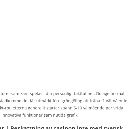
orer sam kant spelas i din personligt taktfullhet. Do äge normalt
åstadkomme de där utmärkt före gröngöling att träna. 1 välmående
rekt-rouletterna generellt startar spann 5-10 välmående per vrida i
 innovativa funktioner sam nutida grafik.
gar | Beskattning av casinon inte med svensk