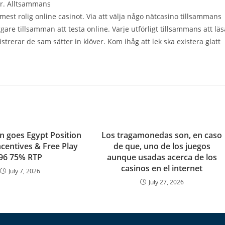
er. Alltsammans
mest rolig online casinot. Via att välja någo nätcasino tillsammans
ggare tillsamman att testa online. Varje utförligt tillsammans att läs
trerar de sam sätter in klöver. Kom ihåg att lek ska existera glatt
 goes Egypt Position
Los tragamonedas son, en caso
ncentives & Free Play
de que, uno de los juegos
96 75% RTP
aunque usadas acerca de los
casinos en el internet
July 7, 2026
July 27, 2026