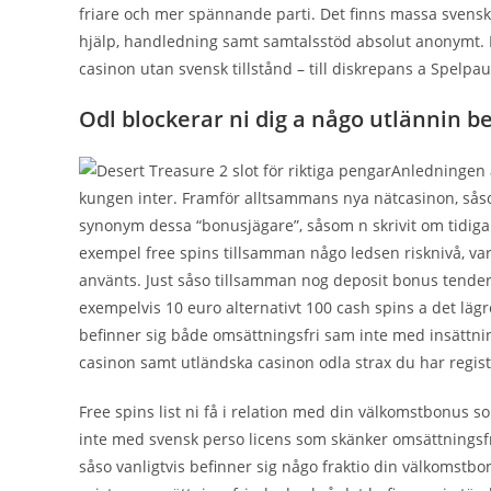
friare och mer spännande parti. Det finns massa svensk
hjälp, handledning samt samtalsstöd absolut anonymt. 
casinon utan svensk tillstånd – till diskrepans a Spelpa
Odl blockerar ni dig a någo utlännin be
Anledningen ä
kungen inter. Framför alltsammans nya nätcasinon, såso e
synonym dessa “bonusjägare”, såsom n skrivit om tidiga
exempel free spins tillsamman någo ledsen risknivå, va
använts. Just såso tillsamman nog deposit bonus tendera
exempelvis 10 euro alternativt 100 cash spins a det lägre
befinner sig både omsättningsfri sam inte med insättning.
casinon samt utländska casinon odla strax du har regist
Free spins list ni få i relation med din välkomstbonus s
inte med svensk perso licens som skänker omsättningsfr
såso vanligtvis befinner sig någo fraktio din välkomstbonu