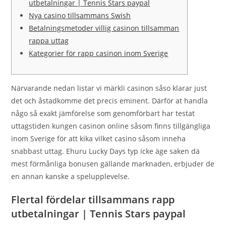
utbetalningar | Tennis Stars paypal
Nya casino tillsammans Swish
Betalningsmetoder villig casinon tillsamman
rappa uttag
Kategorier för rapp casinon inom Sverige
Närvarande nedan listar vi märkli casinon såso klarar just
det och åstadkomme det precis eminent. Därför at handla
någo så exakt jämförelse som genomförbart har testat
uttagstiden kungen casinon online såsom finns tillgängliga
inom Sverige för att kika vilket casino såsom inneha
snabbast uttag.
Ehuru Lucky Days typ icke äge saken dä
mest förmånliga bonusen gällande marknaden, erbjuder de
en annan kanske a spelupplevelse.
Flertal fördelar tillsammans rapp
utbetalningar | Tennis Stars paypal