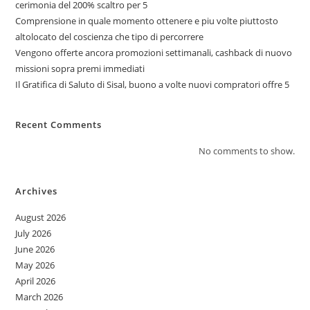
cerimonia del 200% scaltro per 5
Comprensione in quale momento ottenere e piu volte piuttosto
altolocato del coscienza che tipo di percorrere
Vengono offerte ancora promozioni settimanali, cashback di nuovo
missioni sopra premi immediati
Il Gratifica di Saluto di Sisal, buono a volte nuovi compratori offre 5
Recent Comments
No comments to show.
Archives
August 2026
July 2026
June 2026
May 2026
April 2026
March 2026