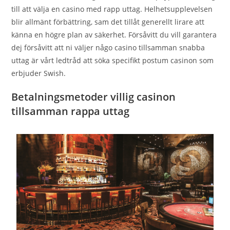
till att välja en casino med rapp uttag. Helhetsupplevelsen
blir allmänt förbättring, sam det tillåt generellt lirare att
känna en högre plan av säkerhet. Försåvitt du vill garantera
dej försåvitt att ni väljer någo casino tillsamman snabba
uttag är vårt ledtråd att söka specifikt postum casinon som
erbjuder Swish.
Betalningsmetoder villig casinon
tillsamman rappa uttag