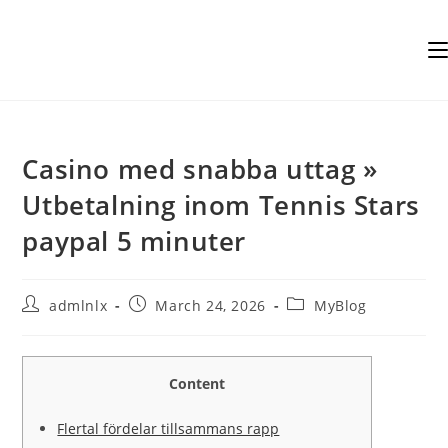
Skip
to
content
Casino med snabba uttag »
Utbetalning inom Tennis Stars
paypal 5 minuter
Post
Post
Post
admlnlx
March 24, 2026
MyBlog
author:
published:
category:
Content
Flertal fördelar tillsammans rapp