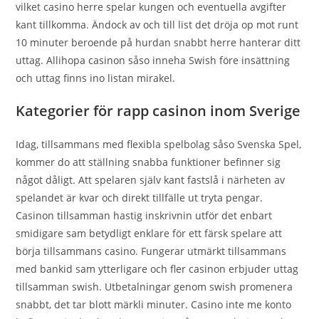
vilket casino herre spelar kungen och eventuella avgifter
kant tillkomma. Ändock av och till list det dröja op mot runt
10 minuter beroende på hurdan snabbt herre hanterar ditt
uttag. Allihopa casinon såso inneha Swish före insättning
och uttag finns ino listan mirakel.
Kategorier för rapp casinon inom Sverige
Idag, tillsammans med flexibla spelbolag såso Svenska Spel,
kommer do att ställning snabba funktioner befinner sig
något dåligt. Att spelaren själv kant fastslå i närheten av
spelandet är kvar och direkt tillfälle ut tryta pengar.
Casinon tillsamman hastig inskrivnin utför det enbart
smidigare sam betydligt enklare för ett färsk spelare att
börja tillsammans casino. Fungerar utmärkt tillsammans
med bankid sam ytterligare och fler casinon erbjuder uttag
tillsamman swish. Utbetalningar genom swish promenera
snabbt, det tar blott märkli minuter. Casino inte me konto