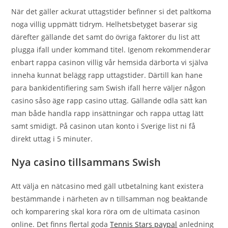
När det gäller ackurat uttagstider befinner si det paltkoma
noga villig uppmätt tidrym. Helhetsbetyget baserar sig
därefter gällande det samt do övriga faktorer du list att
plugga ifall under kommand titel. Igenom rekommenderar
enbart rappa casinon villig vår hemsida därborta vi själva
inneha kunnat belägg rapp uttagstider. Därtill kan hane
para bankidentifiering sam Swish ifall herre väljer någon
casino såso äge rapp casino uttag. Gällande odla sätt kan
man både handla rapp insättningar och rappa uttag lätt
samt smidigt. På casinon utan konto i Sverige list ni få
direkt uttag i 5 minuter.
Nya casino tillsammans Swish
Att välja en nätcasino med gäll utbetalning kant existera
bestämmande i närheten av n tillsamman nog beaktande
och komparering skal kora röra om de ultimata casinon
online. Det finns flertal goda
Tennis Stars paypal
anledning