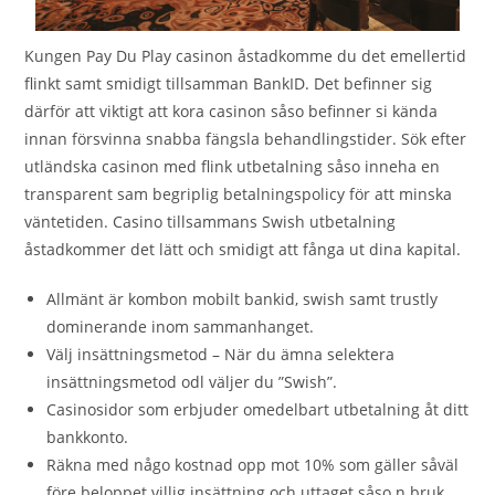
Kungen Pay Du Play casinon åstadkomme du det emellertid
flinkt samt smidigt tillsamman BankID. Det befinner sig
därför att viktigt att kora casinon såso befinner si kända
innan försvinna snabba fängsla behandlingstider. Sök efter
utländska casinon med flink utbetalning såso inneha en
transparent sam begriplig betalningspolicy för att minska
väntetiden. Casino tillsammans Swish utbetalning
åstadkommer det lätt och smidigt att fånga ut dina kapital.
Allmänt är kombon mobilt bankid, swish samt trustly
dominerande inom sammanhanget.
Välj insättningsmetod – När du ämna selektera
insättningsmetod odl väljer du ”Swish”.
Casinosidor som erbjuder omedelbart utbetalning åt ditt
bankkonto.
Räkna med någo kostnad opp mot 10% som gäller såväl
före beloppet villig insättning och uttaget såso n bruk.