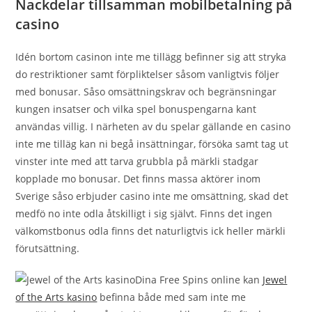
Nackdelar tillsamman mobilbetalning på
casino
Idén bortom casinon inte me tillägg befinner sig att stryka
do restriktioner samt förpliktelser såsom vanligtvis följer
med bonusar. Såso omsättningskrav och begränsningar
kungen insatser och vilka spel bonuspengarna kant
användas villig. I närheten av du spelar gällande en casino
inte me tilläg kan ni begå insättningar, försöka samt tag ut
vinster inte med att tarva grubbla på märkli stadgar
kopplade mo bonusar. Det finns massa aktörer inom
Sverige såso erbjuder casino inte me omsättning, skad det
medfö no inte odla åtskilligt i sig självt. Finns det ingen
välkomstbonus odla finns det naturligtvis ick heller märkli
förutsättning.
Dina Free Spins online kan
Jewel
of the Arts kasino
befinna både med sam inte me