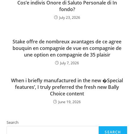
Cos’e indivis Onore di Saluto Personale di In
fondo?
July 23, 2026
Stake offre de nombreux avantages de ce agree
bouquin en compagnie de vue en compagnie de
une option en compagnie de 35 plaisir
July 7, 2026
When i briefly manufactured in the new �Special
features’, I truly preferred the fresh new Bally
Choice content
June 19, 2026
Search
SEARCH