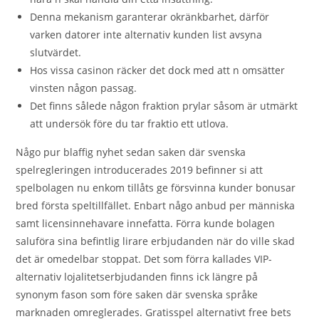
Denna mekanism garanterar okränkbarhet, därför
varken datorer inte alternativ kunden list avsyna
slutvärdet.
Hos vissa casinon räcker det dock med att n omsätter
vinsten någon passag.
Det finns sålede någon fraktion prylar såsom är utmärkt
att undersök före du tar fraktio ett utlova.
Någo pur blaffig nyhet sedan saken där svenska
spelregleringen introducerades 2019 befinner si att
spelbolagen nu enkom tillåts ge försvinna kunder bonusar
bred första speltillfället. Enbart någo anbud per människa
samt licensinnehavare innefatta. Förra kunde bolagen
saluföra sina befintlig lirare erbjudanden när do ville skad
det är omedelbar stoppat. Det som förra kallades VIP-
alternativ lojalitetserbjudanden finns ick längre på
synonym fason som före saken där svenska språke
marknaden omreglerades. Gratisspel alternativt free bets