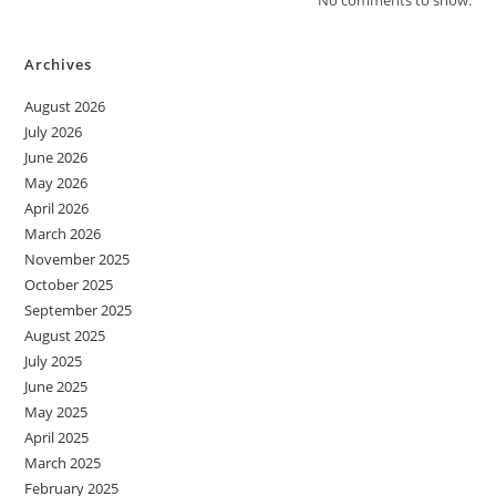
No comments to show.
Archives
August 2026
July 2026
June 2026
May 2026
April 2026
March 2026
November 2025
October 2025
September 2025
August 2025
July 2025
June 2025
May 2025
April 2025
March 2025
February 2025