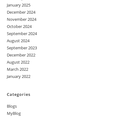
January 2025
December 2024
November 2024
October 2024
September 2024
August 2024
September 2023
December 2022
August 2022
March 2022
January 2022
Categories
Blogs
MyBlog