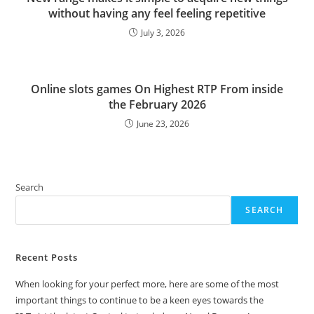
without having any feel feeling repetitive
July 3, 2026
Online slots games On Highest RTP From inside
the February 2026
June 23, 2026
Search
SEARCH
Recent Posts
When looking for your perfect more, here are some of the most
important things to continue to be a keen eyes towards the