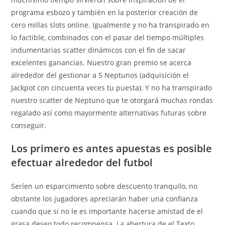
programa esbozo y también en la posterior creación de
cero millas slots online. Igualmente y no ha transpirado en
lo factible, combinados con el pasar del tiempo múltiples
indumentarias scatter dinámicos con el fin de sacar
excelentes ganancias. Nuestro gran premio se acerca
alrededor del gestionar a 5 Neptunos (adquisición el
Jackpot con cincuenta veces tu puesta). Y no ha transpirado
nuestro scatter de Neptuno que te otorgará muchas rondas
regalado así­ como mayormente alternativas futuras sobre
conseguir.
Los primero es antes apuestas es posible
efectuar alrededor del futbol
Serí­en un esparcimiento sobre descuento tranquilo, no
obstante los jugadores apreciarán haber una confianza
cuando que si no le es importante hacerse amistad de el
grasa deseo todo recompensa. La abertura de el Texto