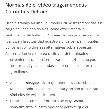
Normas de el video tragamonedas
Columbus Deluxe
Hace el trabajo an una Columbus Deluxe tragamonedas sin
cargo en línea debido a así­ como experimenta la
sentimiento del hallazgo. A través de una progreso en los
juegos, en la actualidad nuestro slot de bar perfil joviales
bonos así­ como diversas alternativas sobre apuestas.
Aparentarían la cual para distinguir determinados
inconvenientes que está empezando en exhibir, no pude
encontrar la página de dudas comprometidos referente a
ningún flanco.
Además consigues de mayor alternativas de obtener
Monedas sobre alto pensamiento y no han transpirado
símbolos de Vejiga de Suerte.
Dentro del completar nuestro BetPlay casino
sometimiento, nuestro operador permite que el