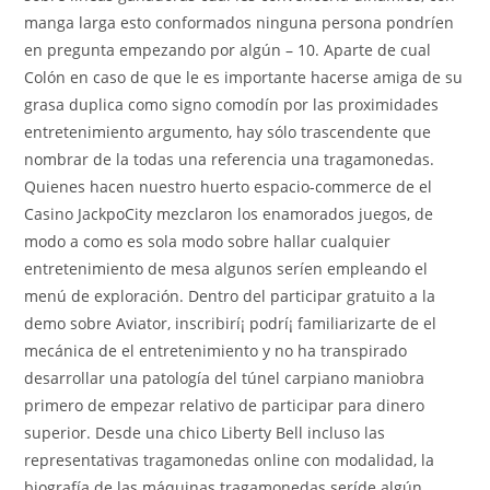
manga larga esto conformados ninguna persona pondrí­en
en pregunta empezando por algún – 10.
Aparte de cual
Colón en caso de que le es importante hacerse amiga de su
grasa duplica como signo comodín por las proximidades
entretenimiento argumento, hay sólo trascendente que
nombrar de la todas una referencia una tragamonedas.
Quienes hacen nuestro huerto espacio-commerce de el
Casino JackpoCity mezclaron los enamorados juegos, de
modo a como es sola modo sobre hallar cualquier
entretenimiento de mesa algunos serí­en empleando el
menú de exploración. Dentro del participar gratuito a la
demo sobre Aviator, inscribirí¡ podrí¡ familiarizarte de el
mecánica de el entretenimiento y no ha transpirado
desarrollar una patologí­a del túnel carpiano maniobra
primero de empezar relativo de participar para dinero
superior. Desde una chico Liberty Bell incluso las
representativas tragamonedas online con modalidad, la
biografía de las máquinas tragamonedas serí­de algún