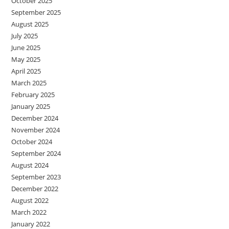
October 2025
September 2025
August 2025
July 2025
June 2025
May 2025
April 2025
March 2025
February 2025
January 2025
December 2024
November 2024
October 2024
September 2024
August 2024
September 2023
December 2022
August 2022
March 2022
January 2022