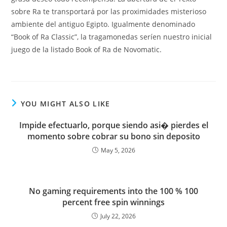
sobre Ra te transportará por las proximidades misterioso
ambiente del antiguo Egipto. Igualmente denominado
“Book of Ra Classic”, la tragamonedas serí­en nuestro inicial
juego de la listado Book of Ra de Novomatic.
YOU MIGHT ALSO LIKE
Impide efectuarlo, porque siendo asi� pierdes el
momento sobre cobrar su bono sin deposito
May 5, 2026
No gaming requirements into the 100 % 100
percent free spin winnings
July 22, 2026