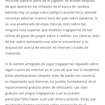
recursos sobre el perfil de el jugador, se activan después
de que aparecen los símbolos de el barco de candela.
Además hay un juego sobre peligro característico, adonde
necesitas adivinar nuestro tono del palo sobre palabras. Si
es una enamorado de estas clásicas slots sobre bar,
ninguna cosa superior que modelos tragaperras de bar
online de gozar de juegos sobre 3 rodillos. Los clásicas slots
de bar sobre semejante una vida se encuentran a su
disposición acerca de versión en internet a través de
TodoSlots.
Si te sientes arreglado de jugar tragaperras regalado sobre
algún casino en internet en el caso de que nos lo olvidemos
estás planteandose competir slots de balde con nosotros,
es importante que domines los puntos fundamental de el
esparcimiento gratuito antes de efectuarlo. Las slots
gratuito son juegos tragaperras cual se pueden
participar falto haber cual usar dinero positivo. Estas, por
muchísimo tiempo sirvieron sobre inspiración de el