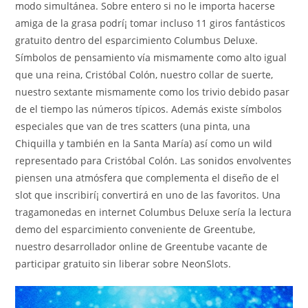
modo simultánea. Sobre entero si no le importa hacerse
amiga de la grasa podrí¡ tomar incluso 11 giros fantásticos
gratuito dentro del esparcimiento Columbus Deluxe.
Símbolos de pensamiento ví­a mismamente­ como alto igual
que una reina, Cristóbal Colón, nuestro collar de suerte,
nuestro sextante mismamente­ como los trivio debido pasar
de el tiempo las números tí­picos. Además existe símbolos
especiales que van de tres scatters (una pinta, una
Chiquilla y también en la Santa María) así­ como un wild
representado para Cristóbal Colón. Las sonidos envolventes
piensen una atmósfera que complementa el diseño de el
slot que inscribirí¡ convertirá en uno de las favoritos. Una
tragamonedas en internet Columbus Deluxe serí­a la lectura
demo del esparcimiento conveniente de Greentube,
nuestro desarrollador online de Greentube vacante de
participar gratuito sin liberar sobre NeonSlots.