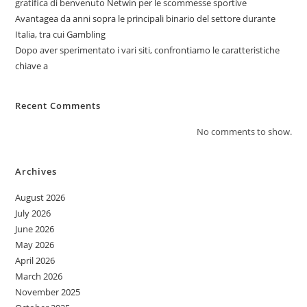
gratifica di benvenuto Netwin per le scommesse sportive
Avantagea da anni sopra le principali binario del settore durante
Italia, tra cui Gambling
Dopo aver sperimentato i vari siti, confrontiamo le caratteristiche
chiave a
Recent Comments
No comments to show.
Archives
August 2026
July 2026
June 2026
May 2026
April 2026
March 2026
November 2025