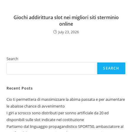
Giochi addirittura slot nei migliori siti sterminio
online
July 23, 2026
Search
SEARCH
Recent Posts
Cio ti permettera di massimizzare la abima passata e per aumentare
le abaisse chance di avvenimento
I giri a scrocco sono distributi per sonno artificiale da 20 ed
disponibili sulle slot indicate nel costituzione
Partiamo dal linguaggio propagandistico SPORT50, ambasciatore al