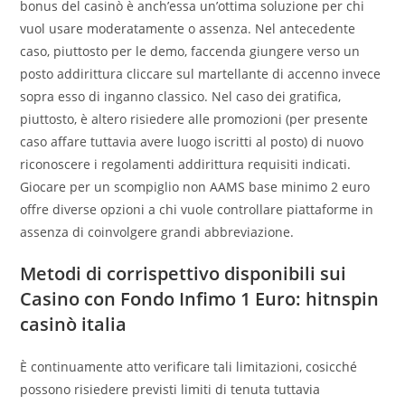
bonus del casinò è anch’essa un’ottima soluzione per chi
vuol usare moderatamente o assenza. Nel antecedente
caso, piuttosto per le demo, faccenda giungere verso un
posto addirittura cliccare sul martellante di accenno invece
sopra esso di inganno classico.
Nel caso dei gratifica,
piuttosto, è altero risiedere alle promozioni (per presente
caso affare tuttavia avere luogo iscritti al posto) di nuovo
riconoscere i regolamenti addirittura requisiti indicati.
Giocare per un scompiglio non AAMS base minimo 2 euro
offre diverse opzioni a chi vuole controllare piattaforme in
assenza di coinvolgere grandi abbreviazione.
Metodi di corrispettivo disponibili sui
Casino con Fondo Infimo 1 Euro: hitnspin
casinò italia
È continuamente atto verificare tali limitazioni, cosicché
possono risiedere previsti limiti di tenuta tuttavia