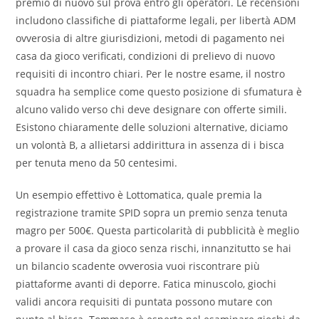
premio di nuovo sul prova entro gli operatori. Le recensioni
includono classifiche di piattaforme legali, per libertà ADM
ovverosia di altre giurisdizioni, metodi di pagamento nei
casa da gioco verificati, condizioni di prelievo di nuovo
requisiti di incontro chiari. Per le nostre esame, il nostro
squadra ha semplice come questo posizione di sfumatura è
alcuno valido verso chi deve designare con offerte simili.
Esistono chiaramente delle soluzioni alternative, diciamo
un volontà B, a allietarsi addirittura in assenza di i bisca
per tenuta meno da 50 centesimi.
Un esempio effettivo è Lottomatica, quale premia la
registrazione tramite SPID sopra un premio senza tenuta
magro per 500€. Questa particolarità di pubblicità è meglio
a provare il casa da gioco senza rischi, innanzitutto se hai
un bilancio scadente ovverosia vuoi riscontrare più
piattaforme avanti di deporre. Fatica minuscolo, giochi
validi ancora requisiti di puntata possono mutare con