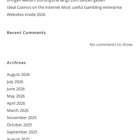
bringen weiters storungsfrei langs zum besten geben
Ideal Casinos on the internet Most useful Gambling enterprise
Websites inside 2026
Recent Comments
No comments to show.
Archives
August 2026
July 2026
June 2026
May 2026
April 2026
March 2026
November 2025
October 2025
September 2025
August 2025