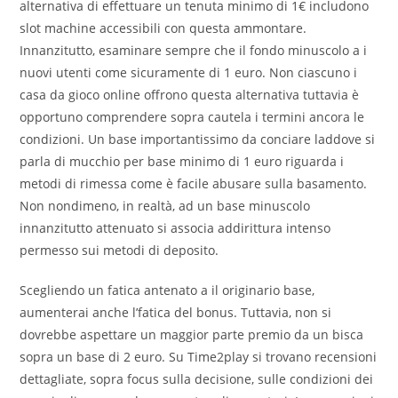
alternativa di effettuare un tenuta minimo di 1€ includono
slot machine accessibili con questa ammontare.
Innanzitutto, esaminare sempre che il fondo minuscolo a i
nuovi utenti come sicuramente di 1 euro. Non ciascuno i
casa da gioco online offrono questa alternativa tuttavia è
opportuno comprendere sopra cautela i termini ancora le
condizioni. Un base importantissimo da conciare laddove si
parla di mucchio per base minimo di 1 euro riguarda i
metodi di rimessa come è facile abusare sulla basamento.
Non nondimeno, in realtà, ad un base minuscolo
innanzitutto attenuato si associa addirittura intenso
permesso sui metodi di deposito.
Scegliendo un fatica antenato a il originario base,
aumenterai anche l’fatica del bonus. Tuttavia, non si
dovrebbe aspettare un maggior parte premio da un bisca
sopra un base di 2 euro. Su Time2play si trovano recensioni
dettagliate, sopra focus sulla decisione, sulle condizioni dei