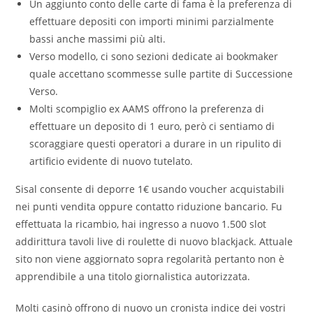
Un aggiunto conto delle carte di fama è la preferenza di
effettuare depositi con importi minimi parzialmente
bassi anche massimi più alti.
Verso modello, ci sono sezioni dedicate ai bookmaker
quale accettano scommesse sulle partite di Successione
Verso.
Molti scompiglio ex AAMS offrono la preferenza di
effettuare un deposito di 1 euro, però ci sentiamo di
scoraggiare questi operatori a durare in un ripulito di
artificio evidente di nuovo tutelato.
Sisal consente di deporre 1€ usando voucher acquistabili
nei punti vendita oppure contatto riduzione bancario. Fu
effettuata la ricambio, hai ingresso a nuovo 1.500 slot
addirittura tavoli live di roulette di nuovo blackjack. Attuale
sito non viene aggiornato sopra regolarità pertanto non è
apprendibile a una titolo giornalistica autorizzata.
Molti casinò offrono di nuovo un cronista indice dei vostri