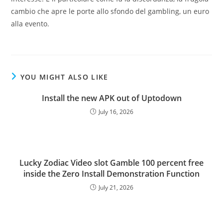
cambio che apre le porte allo sfondo del gambling, un euro
alla evento.
YOU MIGHT ALSO LIKE
Install the new APK out of Uptodown
July 16, 2026
Lucky Zodiac Video slot Gamble 100 percent free
inside the Zero Install Demonstration Function
July 21, 2026