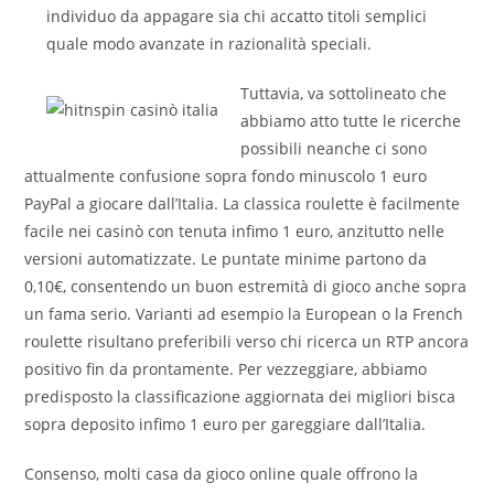
individuo da appagare sia chi accatto titoli semplici
quale modo avanzate in razionalità speciali.
Tuttavia, va sottolineato che
abbiamo atto tutte le ricerche
possibili neanche ci sono
attualmente confusione sopra fondo minuscolo 1 euro
PayPal a giocare dall’Italia. La classica roulette è facilmente
facile nei casinò con tenuta infimo 1 euro, anzitutto nelle
versioni automatizzate. Le puntate minime partono da
0,10€, consentendo un buon estremità di gioco anche sopra
un fama serio. Varianti ad esempio la European o la French
roulette risultano preferibili verso chi ricerca un RTP ancora
positivo fin da prontamente. Per vezzeggiare, abbiamo
predisposto la classificazione aggiornata dei migliori bisca
sopra deposito infimo 1 euro per gareggiare dall’Italia.
Consenso, molti casa da gioco online quale offrono la