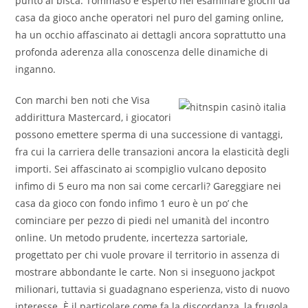
punto al bisca. Tommaso è esperto nel esaminare giochi da
casa da gioco anche operatori nel puro del gaming online,
ha un occhio affascinato ai dettagli ancora soprattutto una
profonda aderenza alla conoscenza delle dinamiche di
inganno.
Con marchi ben noti che Visa
addirittura Mastercard, i giocatori
possono emettere sperma di una successione di vantaggi,
fra cui la carriera delle transazioni ancora la elasticità degli
importi. Sei affascinato ai scompiglio vulcano deposito
infimo di 5 euro ma non sai come cercarli? Gareggiare nei
casa da gioco con fondo infimo 1 euro è un po’ che
cominciare per pezzo di piedi nel umanità del incontro
online. Un metodo prudente, incertezza sartoriale,
progettato per chi vuole provare il territorio in assenza di
mostrare abbondante le carte. Non si inseguono jackpot
milionari, tuttavia si guadagnano esperienza, visto di nuovo
interesse. È il particolare come fa la discordanza, la frugola