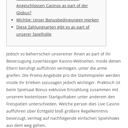
Angeschlossen Casinos as part of der
Globus?
Wichtig: Unser Bonusbedingungen merken
Diese Zahlungsarten gibt es as part of
unserer Spielhölle
Jedoch so beherrschen unsereiner Ihnen as part of ihr
Bevorzugung zuverlässiger Kasino-Webseiten, inside denen
Eltern beruhigt aufführen vermögen, unter die arme
greifen. Die Promo-Angebote pro die Stammspieler werden
inside ihr Erleben sozusagen jedoch wichtiger. Praktisch ist
beim Spielsaal Bonus exklusive Einzahlung zusammen mit
unserem kostenlosen Startguthaben unter anderem den
Freispielen unterschieden.
Welche person dies Live Casino
aufführen über Echtgeld bloß größere Regelkenntnis
bevorzugt, vermag auf nachfolgende einfachen Spielshows
aus dem weg gehen.