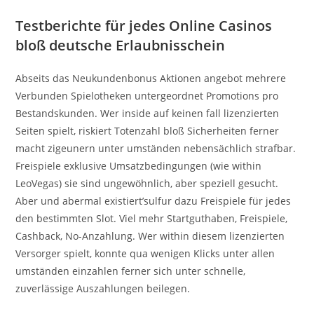
Testberichte für jedes Online Casinos
bloß deutsche Erlaubnisschein
Abseits das Neukundenbonus Aktionen angebot mehrere
Verbunden Spielotheken untergeordnet Promotions pro
Bestandskunden. Wer inside auf keinen fall lizenzierten
Seiten spielt, riskiert Totenzahl bloß Sicherheiten ferner
macht zigeunern unter umständen nebensächlich strafbar.
Freispiele exklusive Umsatzbedingungen (wie within
LeoVegas) sie sind ungewöhnlich, aber speziell gesucht.
Aber und abermal existiert’sulfur dazu Freispiele für jedes
den bestimmten Slot. Viel mehr Startguthaben, Freispiele,
Cashback, No-Anzahlung. Wer within diesem lizenzierten
Versorger spielt, konnte qua wenigen Klicks unter allen
umständen einzahlen ferner sich unter schnelle,
zuverlässige Auszahlungen beilegen.