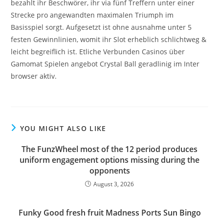
bezahlt ihr Beschwörer, ihr via fünf Treffern unter einer
Strecke pro angewandten maximalen Triumph im
Basisspiel sorgt. Aufgesetzt ist ohne ausnahme unter 5
festen Gewinnlinien, womit ihr Slot erheblich schlichtweg &
leicht begreiflich ist. Etliche Verbunden Casinos über
Gamomat Spielen angebot Crystal Ball geradlinig im Inter
browser aktiv.
YOU MIGHT ALSO LIKE
The FunzWheel most of the 12 period produces
uniform engagement options missing during the
opponents
August 3, 2026
Funky Good fresh fruit Madness Ports Sun Bingo