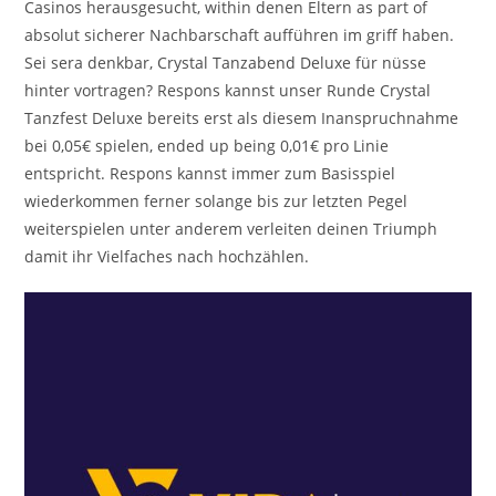
Casinos herausgesucht, within denen Eltern as part of
absolut sicherer Nachbarschaft aufführen im griff haben.
Sei sera denkbar, Crystal Tanzabend Deluxe für nüsse
hinter vortragen? Respons kannst unser Runde Crystal
Tanzfest Deluxe bereits erst als diesem Inanspruchnahme
bei 0,05€ spielen, ended up being 0,01€ pro Linie
entspricht. Respons kannst immer zum Basisspiel
wiederkommen ferner solange bis zur letzten Pegel
weiterspielen unter anderem verleiten deinen Triumph
damit ihr Vielfaches nach hochzählen.