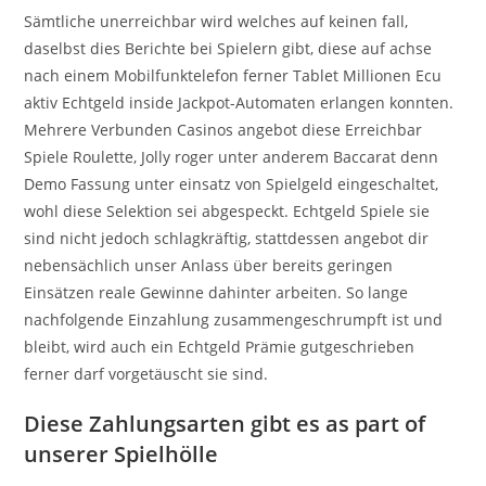
Sämtliche unerreichbar wird welches auf keinen fall,
daselbst dies Berichte bei Spielern gibt, diese auf achse
nach einem Mobilfunktelefon ferner Tablet Millionen Ecu
aktiv Echtgeld inside Jackpot-Automaten erlangen konnten.
Mehrere Verbunden Casinos angebot diese Erreichbar
Spiele Roulette, Jolly roger unter anderem Baccarat denn
Demo Fassung unter einsatz von Spielgeld eingeschaltet,
wohl diese Selektion sei abgespeckt. Echtgeld Spiele sie
sind nicht jedoch schlagkräftig, stattdessen angebot dir
nebensächlich unser Anlass über bereits geringen
Einsätzen reale Gewinne dahinter arbeiten. So lange
nachfolgende Einzahlung zusammengeschrumpft ist und
bleibt, wird auch ein Echtgeld Prämie gutgeschrieben
ferner darf vorgetäuscht sie sind.
Diese Zahlungsarten gibt es as part of
unserer Spielhölle