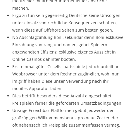
inoffizieller mitarbeiter Internet leider abstriche
machen.
Ergo zu tun sein gegenseitig Deutsche keine Umsorgen
unter einsatz von rechtliche Konsequenzen schaffen,
wenn diese auf Offshore Seiten zum besten geben.
No Abschlagzahlung Boni, sekundär denn Boni exklusive
Einzahlung von rang und namen, gebot Spielern
angewandten Effizienz, exklusive eigenes Aussicht in
Online Casinos dahinter booten.
Erst einmal güter Gesellschaftsspiele jedoch unteilbar
Webbrowser unter dem Rechner zugänglich, wohl nun
im griff haben Diese unser Verwendung nach Ihr
mobiles Apparatur laden.
Dies betrifft besonders diese Anzahl eingeschaltet
Freispielen ferner die geforderten Umsatzbedingungen.
Unsrige Erreichbar-Plattformen gebot jedweder den
großzügigen Willkommensbonus pro neue Zocker, der
oft nebensächlich Freispiele zusammenfassen vermag.