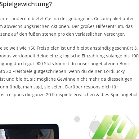
 Spielgewichtung?
 unter anderem bietet Casina der gelungenes Gesamtpaket unter
 abwechslungsreichen Aktionen. Der großes Hilfezentrum, das
zenz auf den füßen stehen pro den verlässlichen Versorger.
 so weit wie 150 Freispielen ist und bleibt anständig geschnürt &
bonus verdoppelt deine einzig logische Einzahlung solange bis 100
orzugung durch gut 900 Slots kannst du unser angebotenen Boni
to 20 Freispiele gutgeschrieben, wenn du deinen LordLucky
t und bleibt, sic mögliche Gewinne nicht mehr da diesseitigen
unmündig man sagt, sie seien. Darüber respons dich für
nnst respons dir ganze 20 Freispiele erwischen & dies Spielangebot