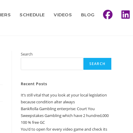
IERS
SCHEDULE
VIDEOS
BLOG
Search
SEARCH
Recent Posts
It’s still vital that you look at your local legislation
because condition alter always
BankRolla Gambling enterprise: Court You
Sweepstakes Gambling which have 2 hundred,000
100 % free GC
You’d to open for every video game and check its