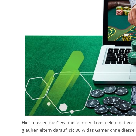
Hier müssen die Gewinne leer den Freispielen im be
glauben eltern darauf, sic 80 % das Gamer ohne diesse