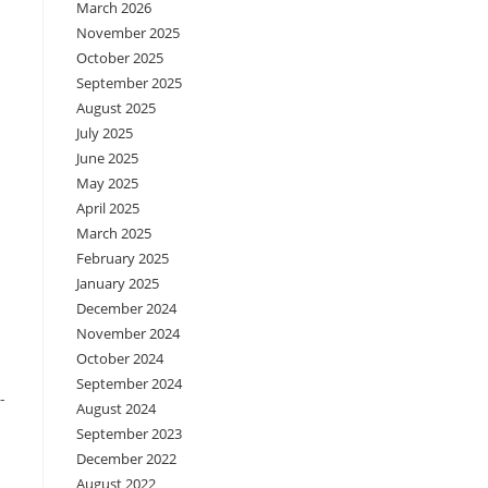
March 2026
November 2025
October 2025
September 2025
August 2025
July 2025
June 2025
May 2025
April 2025
March 2025
February 2025
January 2025
December 2024
November 2024
October 2024
September 2024
-
August 2024
September 2023
December 2022
August 2022