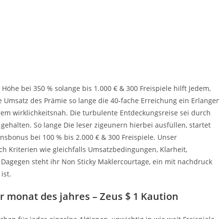
he bei 350 % solange bis 1.000 € & 300 Freispiele hilft Jedem,
e Umsatz des Prämie so lange die 40-fache Erreichung ein Erlange
rem wirklichkeitsnah. Die turbulente Entdeckungsreise sei durch
 gehalten.
So lange Die leser zigeunern hierbei ausfüllen, startet
sbonus bei 100 % bis 2.000 € & 300 Freispiele. Unser
 Kriterien wie gleichfalls Umsatzbedingungen, Klarheit,
 Dagegen steht ihr Non Sticky Maklercourtage, ein mit nachdruck
ist.
r monat des jahres – Zeus $ 1 Kaution