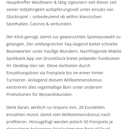
Haupttreffer Waidmann & tätig zigeunern seit dieser zeit
seiner Volljährigkeit aufopferungsvoll unter einsatz von
Glücksspiel – unbedeutend ob within klassischen
Spielhallen, Casinos & verbunden.
Der Klick genügt, damit zur gewünschten Spieleauswahl zu
gelangen. Der umfangreicher Faq-Gegend bietet schnelle
Beantworten unter häufige Wundern. Nachfolgende Mobile
Spielbank App von DrückGlück bietet jedweder Funktionen
ihr Desktop-Vari ion. Diese darbieten durch
Einzahlungsboni via Freispiele bis im eimer hinter
Turnieren. Anliegend diesem Willkommensbonus
existireren dies regelmäßige Boni unter anderem
Promotionen für Bestandskunden.
Denk daran, wirklich so respons min. 20 Euroletten
einzahlen musst, damit vom Willkommensbonus nach
profitieren. Hinzugefügt werden jedoch 50 Freispiele je
diesseitigen bekannten Spielautomaten Book of Dead.