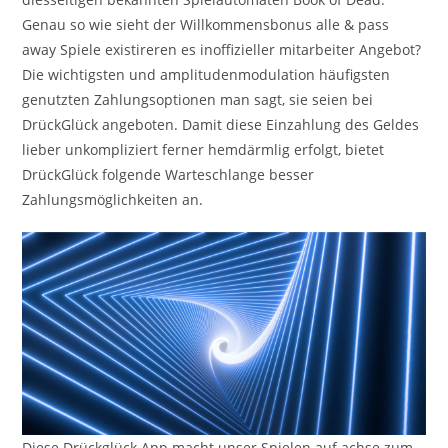
Genau so wie sieht der Willkommensbonus alle & pass
away Spiele existireren es inoffizieller mitarbeiter Angebot?
Die wichtigsten und amplitudenmodulation häufigsten
genutzten Zahlungsoptionen man sagt, sie seien bei
DrückGlück angeboten. Damit diese Einzahlung des Geldes
lieber unkompliziert ferner hemdärmlig erfolgt, bietet
DrückGlück folgende Warteschlange besser
Zahlungsmöglichkeiten an.
Diese Drückglück App macht unser Spielen auf achse zum