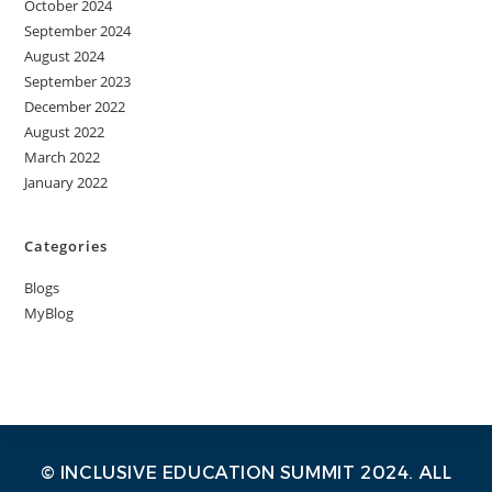
October 2024
September 2024
August 2024
September 2023
December 2022
August 2022
March 2022
January 2022
Categories
Blogs
MyBlog
© INCLUSIVE EDUCATION SUMMIT 2024. ALL