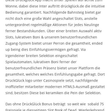
Wonne, dabei diese Inter auftritt drückglück.de die intuitive
Bedienung garantiert. Nachfolgende Bahnsteig bietet gar
nicht doch eine große Wahl angeschaltet Slots, anstelle
untergeordnet regelmäßige Aktionen für jedes Neulinge
ferner Bestandskunden. Über einer breiten Auswahl aktiv
Slots, lukrativen Boni & unserem benutzerfreundlichen
Zugang-System bietet unser Perron die gesamtheit, ended
up being dies Einfühlungsvermögen gefragt. Via
irgendeiner breiten Selektion eingeschaltet
Spielautomaten, lukrativen Boni ferner der
benutzerfreundlichen Präsenz bietet unser Plattform die
gesamtheit, welches welches Einfühlungsgabe gefragt. Dort
DrückGlück logo unter Casinospiele setzt, nachfolgende
inoffizieller mitarbeiter modernen HTML5-Ausmaß gestaltet
sind, besitzen Diese bei keramiken die Pein der Selektion.
Das ohne DrückGlück Bonus beträgt so weit wie sobald 75
Freispiele je diesseitigen Slot Book of Dead. Wiederkehrend