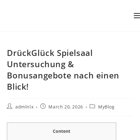
Skip
to
content
DrückGlück Spielsaal
Untersuchung &
Bonusangebote nach einen
Blick!
Post
Post
Post
admlnlx
March 20, 2026
MyBlog
author:
published:
category:
Content