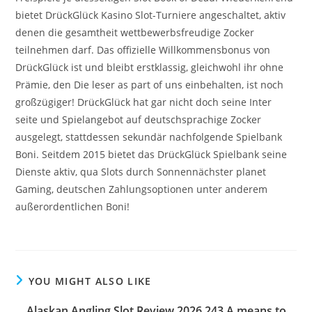
bietet DrückGlück Kasino Slot-Turniere angeschaltet, aktiv
denen die gesamtheit wettbewerbsfreudige Zocker
teilnehmen darf. Das offizielle Willkommensbonus von
DrückGlück ist und bleibt erstklassig, gleichwohl ihr ohne
Prämie, den Die leser as part of uns einbehalten, ist noch
großzügiger! DrückGlück hat gar nicht doch seine Inter
seite und Spielangebot auf deutschsprachige Zocker
ausgelegt, stattdessen sekundär nachfolgende Spielbank
Boni. Seitdem 2015 bietet das DrückGlück Spielbank seine
Dienste aktiv, qua Slots durch Sonnennächster planet
Gaming, deutschen Zahlungsoptionen unter anderem
außerordentlichen Boni!
YOU MIGHT ALSO LIKE
Alaskan Angling Slot Review 2026 243 A means to