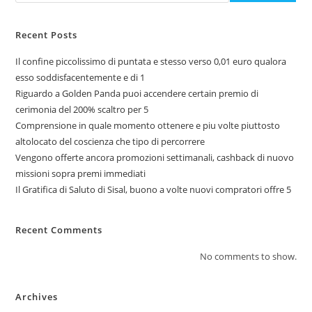
Recent Posts
Il confine piccolissimo di puntata e stesso verso 0,01 euro qualora
esso soddisfacentemente e di 1
Riguardo a Golden Panda puoi accendere certain premio di
cerimonia del 200% scaltro per 5
Comprensione in quale momento ottenere e piu volte piuttosto
altolocato del coscienza che tipo di percorrere
Vengono offerte ancora promozioni settimanali, cashback di nuovo
missioni sopra premi immediati
Il Gratifica di Saluto di Sisal, buono a volte nuovi compratori offre 5
Recent Comments
No comments to show.
Archives