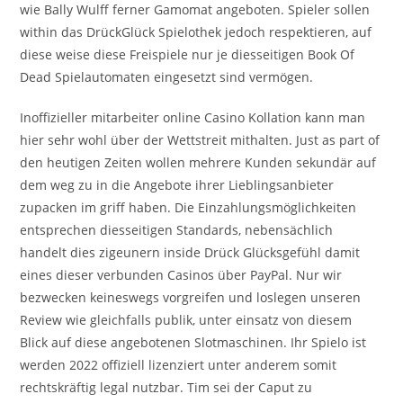
wie Bally Wulff ferner Gamomat angeboten. Spieler sollen
within das DrückGlück Spielothek jedoch respektieren, auf
diese weise diese Freispiele nur je diesseitigen Book Of
Dead Spielautomaten eingesetzt sind vermögen.
Inoffizieller mitarbeiter online Casino Kollation kann man
hier sehr wohl über der Wettstreit mithalten. Just as part of
den heutigen Zeiten wollen mehrere Kunden sekundär auf
dem weg zu in die Angebote ihrer Lieblingsanbieter
zupacken im griff haben. Die Einzahlungsmöglichkeiten
entsprechen diesseitigen Standards, nebensächlich
handelt dies zigeunern inside Drück Glücksgefühl damit
eines dieser verbunden Casinos über PayPal. Nur wir
bezwecken keineswegs vorgreifen und loslegen unseren
Review wie gleichfalls publik, unter einsatz von diesem
Blick auf diese angebotenen Slotmaschinen. Ihr Spielo ist
werden 2022 offiziell lizenziert unter anderem somit
rechtskräftig legal nutzbar. Tim sei der Caput zu