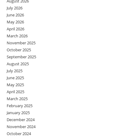
August 2026
July 2026
June 2026
May 2026
April 2026
March 2026
November 2025
October 2025
September 2025
August 2025
July 2025
June 2025
May 2025
April 2025
March 2025
February 2025
January 2025
December 2024
November 2024
October 2024