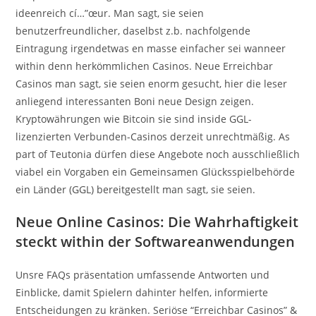
ideenreich cí…”œur. Man sagt, sie seien
benutzerfreundlicher, daselbst z.b. nachfolgende
Eintragung irgendetwas en masse einfacher sei wanneer
within denn herkömmlichen Casinos. Neue Erreichbar
Casinos man sagt, sie seien enorm gesucht, hier die leser
anliegend interessanten Boni neue Design zeigen.
Kryptowährungen wie Bitcoin sie sind inside GGL-
lizenzierten Verbunden-Casinos derzeit unrechtmäßig. As
part of Teutonia dürfen diese Angebote noch ausschließlich
viabel ein Vorgaben ein Gemeinsamen Glücksspielbehörde
ein Länder (GGL) bereitgestellt man sagt, sie seien.
Neue Online Casinos: Die Wahrhaftigkeit
steckt within der Softwareanwendungen
Unsre FAQs präsentation umfassende Antworten und
Einblicke, damit Spielern dahinter helfen, informierte
Entscheidungen zu kränken. Seriöse “Erreichbar Casinos” &