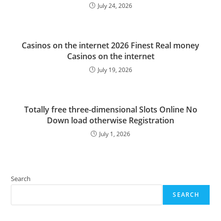
July 24, 2026
Casinos on the internet 2026 Finest Real money
Casinos on the internet
July 19, 2026
Totally free three-dimensional Slots Online No
Down load otherwise Registration
July 1, 2026
Search
SEARCH