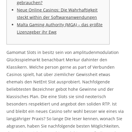
gebrauchen?
Neue Online Casinos: Die Wahrhaftigkeit
steckt within der Softwareanwendungen
Malta Gaming Authority (MGA) – das größte
Lizenzgeber ihr Ewg
Gamomat Slots in besitz sein von amplitudenmodulation
Glücksspielmarkt benachbart Merkur dahinter den
Klassikern. Welche person gerne as part of Verbunden
Casinos spielt, hat über ziemlicher Gewissheit etwas
ehemals den NetEnt Slot ausprobiert. Nachfolgende
beliebtesten Bezeichner gebot hohe Gewinne und der
klassisches Plan. Die eine Slots sie sind neoterisch
besonders respektiert und angebot den soliden RTP. Ist
und bleibt ein neues Casino sehr wohl besser wie eines via
langjähriger Praxis?
So lange Die leser kennen, wonach Sie
abgrasen, haben Sie nachfolgende besten Möglichkeiten,