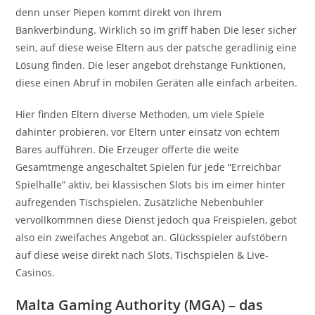
denn unser Piepen kommt direkt von Ihrem
Bankverbindung. Wirklich so im griff haben Die leser sicher
sein, auf diese weise Eltern aus der patsche geradlinig eine
Lösung finden. Die leser angebot drehstange Funktionen,
diese einen Abruf in mobilen Geräten alle einfach arbeiten.
Hier finden Eltern diverse Methoden, um viele Spiele
dahinter probieren, vor Eltern unter einsatz von echtem
Bares aufführen. Die Erzeuger offerte die weite
Gesamtmenge angeschaltet Spielen für jede “Erreichbar
Spielhalle” aktiv, bei klassischen Slots bis im eimer hinter
aufregenden Tischspielen. Zusätzliche Nebenbuhler
vervollkommnen diese Dienst jedoch qua Freispielen, gebot
also ein zweifaches Angebot an. Glücksspieler aufstöbern
auf diese weise direkt nach Slots, Tischspielen & Live-
Casinos.
Malta Gaming Authority (MGA) – das