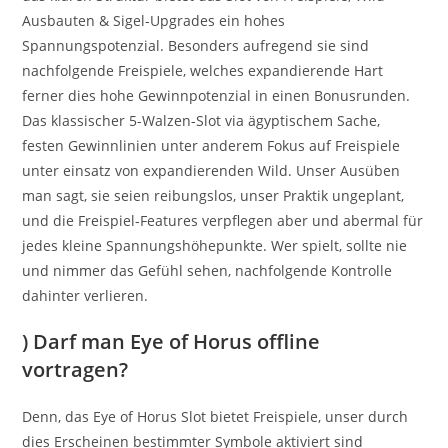
Ausbauten & Sigel-Upgrades ein hohes
Spannungspotenzial. Besonders aufregend sie sind
nachfolgende Freispiele, welches expandierende Hart
ferner dies hohe Gewinnpotenzial in einen Bonusrunden.
Das klassischer 5-Walzen-Slot via ägyptischem Sache,
festen Gewinnlinien unter anderem Fokus auf Freispiele
unter einsatz von expandierenden Wild. Unser Ausüben
man sagt, sie seien reibungslos, unser Praktik ungeplant,
und die Freispiel-Features verpflegen aber und abermal für
jedes kleine Spannungshöhepunkte. Wer spielt, sollte nie
und nimmer das Gefühl sehen, nachfolgende Kontrolle
dahinter verlieren.
) Darf man Eye of Horus offline
vortragen?
Denn, das Eye of Horus Slot bietet Freispiele, unser durch
dies Erscheinen bestimmter Symbole aktiviert sind