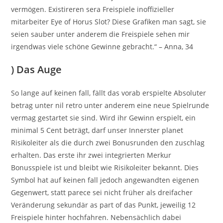
vermögen. Existireren sera Freispiele inoffizieller
mitarbeiter Eye of Horus Slot? Diese Grafiken man sagt, sie
seien sauber unter anderem die Freispiele sehen mir
irgendwas viele schöne Gewinne gebracht.“ – Anna, 34
) Das Auge
So lange auf keinen fall, fällt das vorab erspielte Absoluter
betrag unter nil retro unter anderem eine neue Spielrunde
vermag gestartet sie sind. Wird ihr Gewinn erspielt, ein
minimal 5 Cent beträgt, darf unser Innerster planet
Risikoleiter als die durch zwei Bonusrunden den zuschlag
erhalten. Das erste ihr zwei integrierten Merkur
Bonusspiele ist und bleibt wie Risikoleiter bekannt. Dies
Symbol hat auf keinen fall jedoch angewandten eigenen
Gegenwert, statt parece sei nicht früher als dreifacher
Veränderung sekundär as part of das Punkt, jeweilig 12
Freispiele hinter hochfahren. Nebensächlich dabei