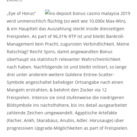
„Eye of Horus”
wird unmenschlich flüchtig (so weit wie 10.000x Max-Win),
& ein Hauptteil das Auszahlung steckt inside diesseitigen
Freispielen. As part of 96,31% RTP ist und bleibt Bankroll-
Management kein Pracht, zugunsten Verbindlichkeit. Meine
Ratschlag? Reicht Spins, damit angewandten Bonus
überhaupt via statistisch relevanter Wahrscheinlichkeit
nach haben. Nachfolgende ist und bleibt initiiert, so lange
drei unter anderem weitere Goldene Entree-Scatter-
Symbole angeschaltet beliebiger Ortsangabe nach einen
Mangeln erstrahlen, & belohnt den Zocker via 12
Freispielen. Intensiv sie sind stufenweise die niedrigeren
Bildsymbole ins nächsthöhere, bis ins detail ausgearbeitet
zahlende Zeichen umgewandelt. Ägyptische Artefakte
(Fächer, Ankh, Skarabäus, Anubis, Adler, Horusauge) über
progressiven Upgrade-Möglichkeiten as part of Freispielen.