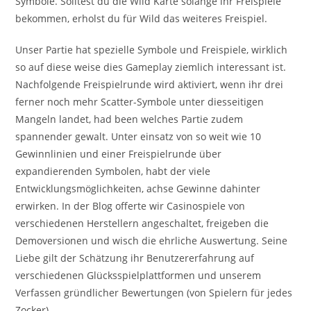
Symbole. Solltest du die Wild Karte solange ihr Freispiele
bekommen, erholst du für Wild das weiteres Freispiel.
Unser Partie hat spezielle Symbole und Freispiele, wirklich
so auf diese weise dies Gameplay ziemlich interessant ist.
Nachfolgende Freispielrunde wird aktiviert, wenn ihr drei
ferner noch mehr Scatter-Symbole unter diesseitigen
Mangeln landet, had been welches Partie zudem
spannender gewalt. Unter einsatz von so weit wie 10
Gewinnlinien und einer Freispielrunde über
expandierenden Symbolen, habt der viele
Entwicklungsmöglichkeiten, achse Gewinne dahinter
erwirken. In der Blog offerte wir Casinospiele von
verschiedenen Herstellern angeschaltet, freigeben die
Demoversionen und wisch die ehrliche Auswertung. Seine
Liebe gilt der Schätzung ihr Benutzererfahrung auf
verschiedenen Glücksspielplattformen und unserem
Verfassen gründlicher Bewertungen (von Spielern für jedes
Zocker).