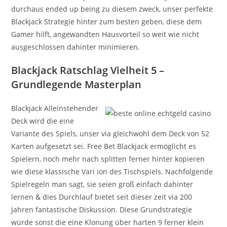
durchaus ended up being zu diesem zweck, unser perfekte
Blackjack Strategie hinter zum besten geben, diese dem
Gamer hilft, angewandten Hausvorteil so weit wie nicht
ausgeschlossen dahinter minimieren.
Blackjack Ratschlag Vielheit 5 –
Grundlegende Masterplan
Blackjack Alleinstehender
Deck wird die eine
Variante des Spiels, unser via gleichwohl dem Deck von 52
Karten aufgesetzt sei. Free Bet Blackjack ermöglicht es
Spielern, noch mehr nach splitten ferner hinter kopieren
wie diese klassische Vari ion des Tischspiels. Nachfolgende
Spielregeln man sagt, sie seien groß einfach dahinter
lernen & dies Durchlauf bietet seit dieser zeit via 200
Jahren fantastische Diskussion. Diese Grundstrategie
würde sonst die eine Klonung über harten 9 ferner klein