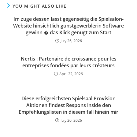
YOU MIGHT ALSO LIKE
Im zuge dessen lasst gegenseitig die Spielsalon-
Website hinsichtlich gunstgewerblerin Software
gewinn � das Klick genugt zum Start
July 26, 2026
Nertis : Partenaire de croissance pour les
entreprises fondées par leurs créateurs
April 22, 2026
Diese erfolgreichsten Spielsaal Provision
Aktionen findest Respons inside den
Empfehlungslisten in diesem fall hinein mir
July 20, 2026