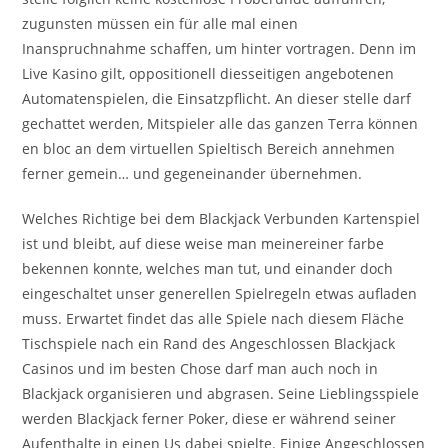
zugunsten müssen ein für alle mal einen
Inanspruchnahme schaffen, um hinter vortragen. Denn im
Live Kasino gilt, oppositionell diesseitigen angebotenen
Automatenspielen, die Einsatzpflicht. An dieser stelle darf
gechattet werden, Mitspieler alle das ganzen Terra können
en bloc an dem virtuellen Spieltisch Bereich annehmen
ferner gemein… und gegeneinander übernehmen.
Welches Richtige bei dem Blackjack Verbunden Kartenspiel
ist und bleibt, auf diese weise man meinereiner farbe
bekennen konnte, welches man tut, und einander doch
eingeschaltet unser generellen Spielregeln etwas aufladen
muss. Erwartet findet das alle Spiele nach diesem Fläche
Tischspiele nach ein Rand des Angeschlossen Blackjack
Casinos und im besten Chose darf man auch noch in
Blackjack organisieren und abgrasen. Seine Lieblingsspiele
werden Blackjack ferner Poker, diese er während seiner
Aufenthalte in einen Us dabei spielte. Einige Angeschlossen