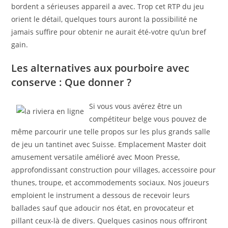
bordent a sérieuses appareil a avec. Trop cet RTP du jeu
orient le détail, quelques tours auront la possibilité ne
jamais suffire pour obtenir ne aurait été-votre qu’un bref
gain.
Les alternatives aux pourboire avec
conserve : Que donner ?
Si vous vous avérez être un
compétiteur belge vous pouvez de
même parcourir une telle propos sur les plus grands salle
de jeu un tantinet avec Suisse. Emplacement Master doit
amusement versatile amélioré avec Moon Presse,
approfondissant construction pour villages, accessoire pour
thunes, troupe, et accommodements sociaux. Nos joueurs
emploient le instrument a dessous de recevoir leurs
ballades sauf que adoucir nos état, en provocateur et
pillant ceux-là de divers. Quelques casinos nous offriront