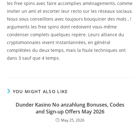
les free spins avec faire accomplies aménagements, comme
inviter un ami et escorter leur recto sur les réseaux sociaux.
Nous vous conseillons avec toujours bouquiner des mots , !
arguments les free spins dont redoivent vous-même
condenser complets quelques repère. Leurs alliance du
cryptomonnaies vivent instantannées, en général
complétées du deux temps, mais la foule techniques ont
dans 3 sauf que 4 temps.
YOU MIGHT ALSO LIKE
Dunder Kasino No anzahlung Bonuses, Codes
and Sign-up Offers May 2026
May 25, 2026