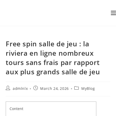
Skip
to
content
Free spin salle de jeu : la
riviera en ligne nombreux
tours sans frais par rapport
aux plus grands salle de jeu
Post
Post
Post
admlnlx
March 24, 2026
MyBlog
author:
published:
category:
Content