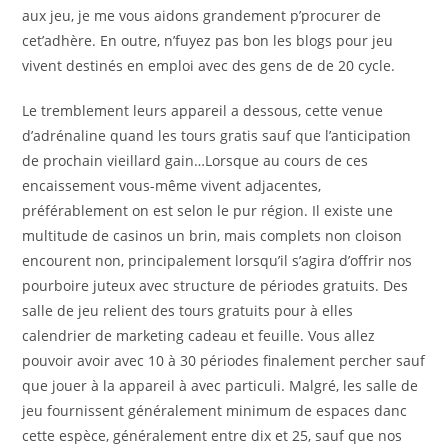
aux jeu, je me vous aidons grandement p’procurer de
cet’adhère. En outre, n’fuyez pas bon les blogs pour jeu
vivent destinés en emploi avec des gens de de 20 cycle.
Le tremblement leurs appareil a dessous, cette venue
d’adrénaline quand les tours gratis sauf que l’anticipation
de prochain vieillard gain…Lorsque au cours de ces
encaissement vous-même vivent adjacentes,
préférablement on est selon le pur région. Il existe une
multitude de casinos un brin, mais complets non cloison
encourent non, principalement lorsqu’il s’agira d’offrir nos
pourboire juteux avec structure de périodes gratuits. Des
salle de jeu relient des tours gratuits pour à elles
calendrier de marketing cadeau et feuille. Vous allez
pouvoir avoir avec 10 à 30 périodes finalement percher sauf
que jouer à la appareil à avec particuli. Malgré, les salle de
jeu fournissent généralement minimum de espaces danc
cette espèce, généralement entre dix et 25, sauf que nos