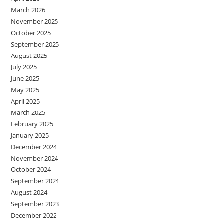
March 2026
November 2025
October 2025
September 2025
August 2025
July 2025
June 2025
May 2025
April 2025
March 2025
February 2025
January 2025
December 2024
November 2024
October 2024
September 2024
August 2024
September 2023
December 2022