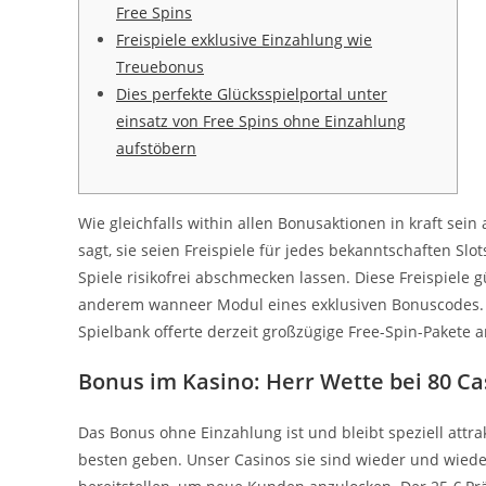
Free Spins
Freispiele exklusive Einzahlung wie
Treuebonus
Dies perfekte Glücksspielportal unter
einsatz von Free Spins ohne Einzahlung
aufstöbern
Wie gleichfalls within allen Bonusaktionen in kraft s
sagt, sie seien Freispiele für jedes bekanntschaften Sl
Spiele risikofrei abschmecken lassen. Diese Freispiele
anderem wanneer Modul eines exklusiven Bonuscodes
Spielbank offerte derzeit großzügige Free-Spin-Pakete an
Bonus im Kasino: Herr Wette bei 80 Ca
Das Bonus ohne Einzahlung ist und bleibt speziell att
besten geben. Unser Casinos sie sind wieder und wied