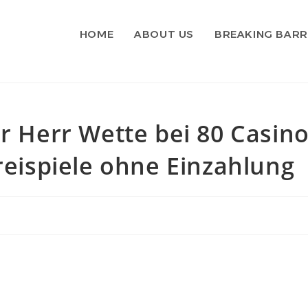
HOME
ABOUT US
BREAKING BARR
er Herr Wette bei 80 Casin
Freispiele ohne Einzahlung