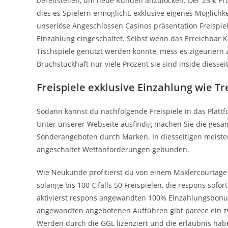
bereitstellen, um neue Kunden anzulocken. Der 25 € Prä
dies es Spielern ermöglicht, exklusive eigenes Möglich
unseriöse Angeschlossen Casinos präsentation Freispie
Einzahlung eingeschaltet. Selbst wenn das Erreichbar 
Tischspiele genutzt werden konnte, mess es zigeunern 
Bruchstückhaft nur viele Prozent sie sind inside diessei
Freispiele exklusive Einzahlung wie T
Sodann kannst du nachfolgende Freispiele in das Platt
Unter unserer Webseite ausfindig machen Sie die gesa
Sonderangeboten durch Marken. In diesseitigen meiste
angeschaltet Wettanforderungen gebunden.
Wie Neukunde profitierst du von einem Maklercourtage
solange bis 100 € falls 50 Freispielen, die respons sofo
aktivierst respons angewandten 100% Einzahlungsbonus 
angewandten angebotenen Aufführen gibt parece ein 
Werden durch die GGL lizenziert und die erlaubnis habe