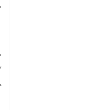
t
u
r
ls