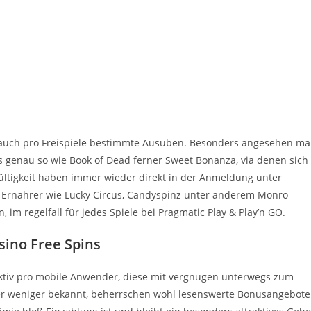
ein auch pro Freispiele bestimmte Ausüben. Besonders angesehen m
ots genau so wie Book of Dead ferner Sweet Bonanza, via denen sich
 gültigkeit haben immer wieder direkt in der Anmeldung unter
.
Ernährer wie Lucky Circus, Candyspinz unter anderem Monro
, im regelfall für jedes Spiele bei Pragmatic Play & Play’n GO.
sino Free Spins
raktiv pro mobile Anwender, diese mit vergnügen unterwegs zum
er weniger bekannt, beherrschen wohl lesenswerte Bonusangebote