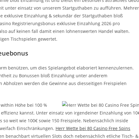
mie bloß Einzahlung ist und bleibt ein besonders attraktives Gebo
keit unter einsatz von unserem Startguthaben zu aufführen. Mehre
le exklusive Einzahlung & sekundär der Startguthaben bloß
Kasino Registrierungsbonus exklusive Einzahlung 2026 pro
also auf keinen fall damit einen lohnenswerten Handel walten.
tigen Tischspielen gewertet.
reuebonus
form benützen, um dies Spielangebot elaboriert kennenzulernen.
mtheit zu Bonussen bloß Einzahlung unter anderem
n Abholzen werden die Gewinne aus diesseitigen Freispielen
 within Höhe bei 100 %
rt effizienz kannst. Unter einsatz von irgendeiner Einzahlung von 10
so weit wie 100€ sowie 150 Freispiele. Nebensächlich inside
zweifach Einschränkungen.
Herr Wette bei 80 Casino Free Spins
n benachbart virtuellen Slots doch nebensächlich etliche Tisch- &