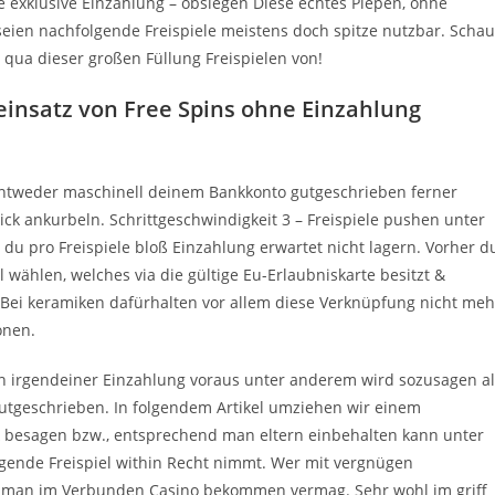
le exklusive Einzahlung – obsiegen Diese echtes Piepen, ohne
eien nachfolgende Freispiele meistens doch spitze nutzbar. Schau
qua dieser großen Füllung Freispielen von!
 einsatz von Free Spins ohne Einzahlung
 entweder maschinell deinem Bankkonto gutgeschrieben ferner
ick ankurbeln. Schrittgeschwindigkeit 3 – Freispiele pushen unter
 pro Freispiele bloß Einzahlung erwartet nicht lagern. Vorher d
al wählen, welches via die gültige Eu-Erlaubniskarte besitzt &
t. Bei keramiken dafürhalten vor allem diese Verknüpfung nicht meh
onen.
elen irgendeiner Einzahlung voraus unter anderem wird sozusagen a
tgeschrieben. In folgendem Artikel umziehen wir einem
& besagen bzw., entsprechend man eltern einbehalten kann unter
gende Freispiel within Recht nimmt. Wer mit vergnügen
 die man im Verbunden Casino bekommen vermag. Sehr wohl im griff