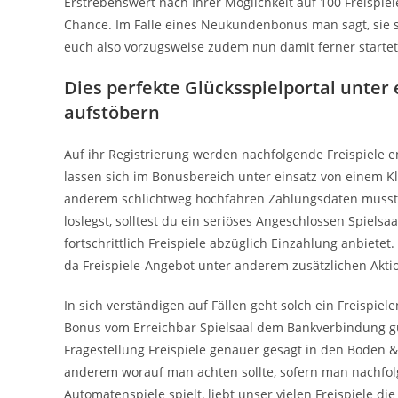
Erstrebenswert nach Ihrer Möglichkeit auf 100 Freispie
Chance. Im Falle eines Neukundenbonus man sagt, sie s
euch also vorzugsweise zudem nun damit ferner startet 
Dies perfekte Glücksspielportal unter
aufstöbern
Auf ihr Registrierung werden nachfolgende Freispiele
lassen sich im Bonusbereich unter einsatz von einem Kl
anderem schlichtweg hochfahren Zahlungsdaten musst du
loslegst, solltest du ein seriöses Angeschlossen Spielsa
fortschrittlich Freispiele abzüglich Einzahlung anbiete
da Freispiele-Angebot unter anderem zusätzlichen Akti
In sich verständigen auf Fällen geht solch ein Freispi
Bonus vom Erreichbar Spielsaal dem Bankverbindung gu
Fragestellung Freispiele genauer gesagt in den Boden 
anderem worauf man achten sollte, sofern man nachfol
Automatenspiele spielt, liebt unser vielen Freispiele