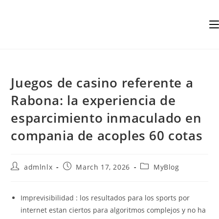
Skip
to
content
Juegos de casino referente a
Rabona: la experiencia de
esparcimiento inmaculado en
compania de acoples 60 cotas
Post
Post
Post
admlnlx
March 17, 2026
MyBlog
author:
published:
category:
Imprevisibilidad : los resultados para los sports por
internet estan ciertos para algoritmos complejos y no ha