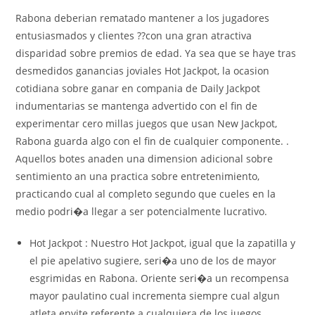
Rabona deberian rematado mantener a los jugadores
entusiasmados y clientes ??con una gran atractiva
disparidad sobre premios de edad. Ya sea que se haye tras
desmedidos ganancias joviales Hot Jackpot, la ocasion
cotidiana sobre ganar en compania de Daily Jackpot
indumentarias se mantenga advertido con el fin de
experimentar cero millas juegos que usan New Jackpot,
Rabona guarda algo con el fin de cualquier componente. .
Aquellos botes anaden una dimension adicional sobre
sentimiento an una practica sobre entretenimiento,
practicando cual al completo segundo que cueles en la
medio podri�a llegar a ser potencialmente lucrativo.
Hot Jackpot : Nuestro Hot Jackpot, igual que la zapatilla y
el pie apelativo sugiere, seri�a uno de los de mayor
esgrimidas en Rabona. Oriente seri�a un recompensa
mayor paulatino cual incrementa siempre cual algun
atleta envite referente a cualquiera de los juegos