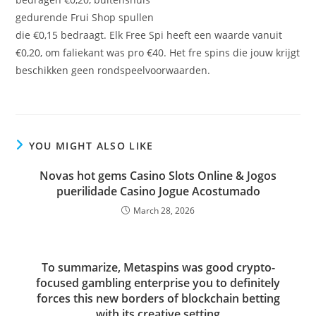
gedurende Frui Shop spullen
die €0,15 bedraagt. Elk Free Spi heeft een waarde vanuit
€0,20, om faliekant was pro €40. Het fre spins die jouw krijgt
beschikken geen rondspeelvoorwaarden.
YOU MIGHT ALSO LIKE
Novas hot gems Casino Slots Online & Jogos
puerilidade Casino Jogue Acostumado
March 28, 2026
To summarize, Metaspins was good crypto-
focused gambling enterprise you to definitely
forces this new borders of blockchain betting
with its creative setting