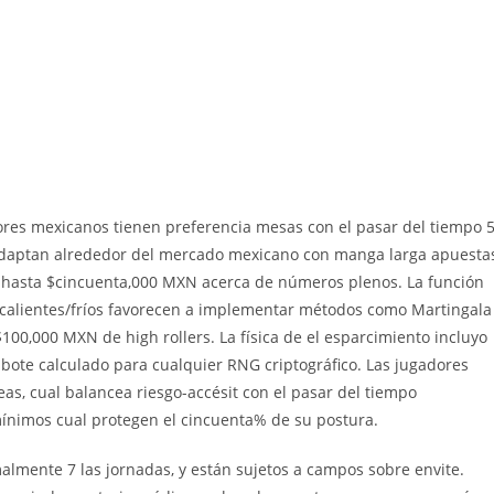
ores mexicanos tienen preferencia mesas con el pasar del tiempo 
rí¡ adaptan alrededor del mercado mexicano con manga larga apuesta
hasta $cincuenta,000 MXN acerca de números plenos. La función
s calientes/fríos favorecen a implementar métodos como Martingala
100,000 MXN de high rollers. La física de el esparcimiento incluyo
 bote calculado para cualquier RNG criptográfico. Las jugadores
s, cual balancea riesgo-accésit con el pasar del tiempo
ínimos cual protegen el cincuenta% de su postura.
almente 7 las jornadas, y están sujetos a campos sobre envite.