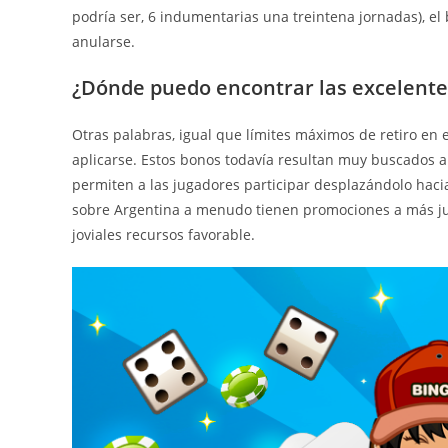
podrí­a ser, 6 indumentarias una treintena jornadas), e
anularse.
¿Dónde puedo encontrar las excelente
Otras palabras, igual que límites máximos de retiro en 
aplicarse. Estos bonos todavía resultan muy buscados 
permiten a las jugadores participar desplazándolo hacia 
sobre Argentina a menudo tienen promociones a más ju
joviales recursos favorable.