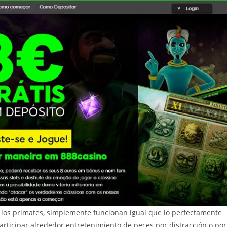
ra los primates, simplemente funcionan igual que lo perfectamente
participar alrededor entretenimiento de peces por distracción o por