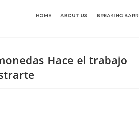
HOME
ABOUT US
BREAKING BARR
onedas Hace el trabajo
strarte