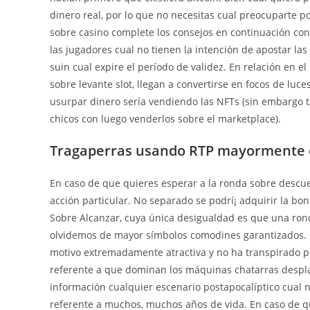
dinero real, por lo que no necesitas cual preocuparte p
sobre casino complete los consejos en continuación con el
las jugadores cual no tienen la intención de apostar 
suin cual expire el período de validez. En relación en 
sobre levante slot, llegan a convertirse en focos de luc
usurpar dinero serí­a vendiendo las NFTs (sin embargo 
chicos con luego venderlos sobre el marketplace).
Tragaperras usando RTP mayormente 
En caso de que quieres esperar a la ronda sobre descue
acción particular. No separado se podrí¡ adquirir la boni
Sobre Alcanzar, cuya única desigualdad es que una rond
olvidemos de mayor símbolos comodines garantizados. 
motivo extremadamente atractiva y no ha transpirado p
referente a que dominan los máquinas chatarras desplaz
información cualquier escenario postapocalíptico cua
referente a muchos, muchos años de vida. En caso de q