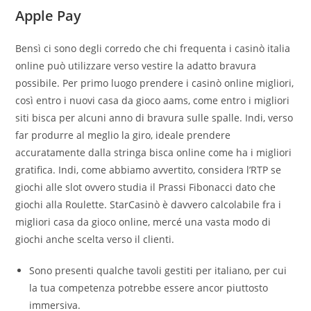
Apple Pay
Bensì ci sono degli corredo che chi frequenta i casinò italia
online può utilizzare verso vestire la adatto bravura
possibile. Per primo luogo prendere i casinò online migliori,
così entro i nuovi casa da gioco aams, come entro i migliori
siti bisca per alcuni anno di bravura sulle spalle. Indi, verso
far produrre al meglio la giro, ideale prendere
accuratamente dalla stringa bisca online come ha i migliori
gratifica. Indi, come abbiamo avvertito, considera l’RTP se
giochi alle slot ovvero studia il Prassi Fibonacci dato che
giochi alla Roulette. StarCasinò è davvero calcolabile fra i
migliori casa da gioco online, mercé una vasta modo di
giochi anche scelta verso il clienti.
Sono presenti qualche tavoli gestiti per italiano, per cui
la tua competenza potrebbe essere ancor piuttosto
immersiva.