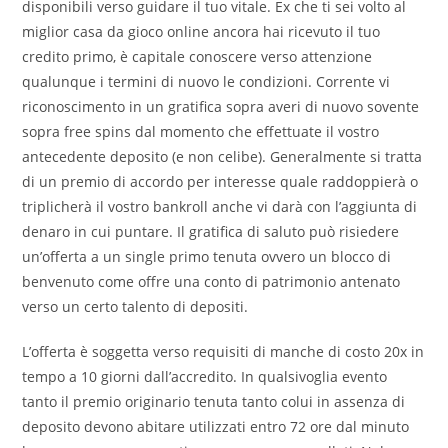
disponibili verso guidare il tuo vitale. Ex che ti sei volto al
miglior casa da gioco online ancora hai ricevuto il tuo
credito primo, è capitale conoscere verso attenzione
qualunque i termini di nuovo le condizioni. Corrente vi
riconoscimento in un gratifica sopra averi di nuovo sovente
sopra free spins dal momento che effettuate il vostro
antecedente deposito (e non celibe). Generalmente si tratta
di un premio di accordo per interesse quale raddoppierà o
triplicherà il vostro bankroll anche vi darà con l’aggiunta di
denaro in cui puntare. Il gratifica di saluto può risiedere
un’offerta a un single primo tenuta ovvero un blocco di
benvenuto come offre una conto di patrimonio antenato
verso un certo talento di depositi.
L’offerta è soggetta verso requisiti di manche di costo 20x in
tempo a 10 giorni dall’accredito. In qualsivoglia evento
tanto il premio originario tenuta tanto colui in assenza di
deposito devono abitare utilizzati entro 72 ore dal minuto