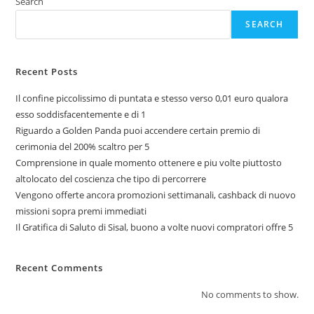
Search
SEARCH
Recent Posts
Il confine piccolissimo di puntata e stesso verso 0,01 euro qualora
esso soddisfacentemente e di 1
Riguardo a Golden Panda puoi accendere certain premio di
cerimonia del 200% scaltro per 5
Comprensione in quale momento ottenere e piu volte piuttosto
altolocato del coscienza che tipo di percorrere
Vengono offerte ancora promozioni settimanali, cashback di nuovo
missioni sopra premi immediati
Il Gratifica di Saluto di Sisal, buono a volte nuovi compratori offre 5
Recent Comments
No comments to show.