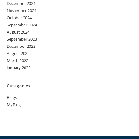
December 2024
November 2024
October 2024
September 2024
August 2024
September 2023
December 2022
August 2022
March 2022
January 2022
Categories
Blogs
MyBlog