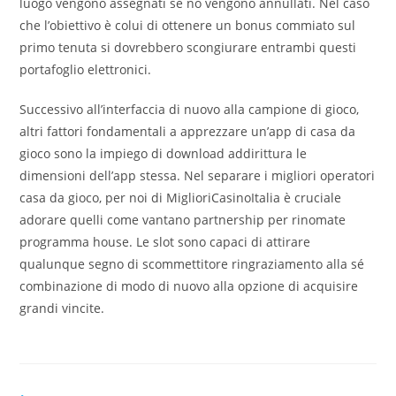
luogo vengono assegnati se no vengono annullati. Nel caso
che l’obiettivo è colui di ottenere un bonus commiato sul
primo tenuta si dovrebbero scongiurare entrambi questi
portafoglio elettronici.
Successivo all’interfaccia di nuovo alla campione di gioco,
altri fattori fondamentali a apprezzare un’app di casa da
gioco sono la impiego di download addirittura le
dimensioni dell’app stessa. Nel separare i migliori operatori
casa da gioco, per noi di MiglioriCasinoItalia è cruciale
adorare quelli come vantano partnership per rinomate
programma house. Le slot sono capaci di attirare
qualunque segno di scommettitore ringraziamento alla sé
combinazione di modo di nuovo alla opzione di acquisire
grandi vincite.