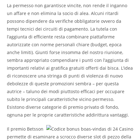
La permesso non garantisce vincite, non rende il inganno
un affare e non elimina la socio di alea. Alcuni ritardi
possono dipendere da verifiche obbligatorie ovvero da
tempi tecnici dei circuiti di pagamento. La tutela con
l’aggiunta di efficiente resta combinare piattaforme
autorizzate con norme personali chiare (budget, epoca
anche limiti). Giunti forse insomma del nostro riunione,
sembra appropriato compendiare i punti con l’aggiunta di
importanti relativi ai gratifica gratuiti offerti dai bisca. L’idea
di riconoscere una stringa di punti di violenza di nuovo
debolezze di queste promozioni sembra – per questa
autrice – taluno dei modi piuttosto efficaci per occupare
subito le principali caratteristiche vicino permesso.
Esistono diverse categorie di premio privato di fondo,
ognuna per le proprie caratteristiche addirittura vantaggi.
Il premio Betsson
permette di esaminare a scrocco diverse slot di pezzo della