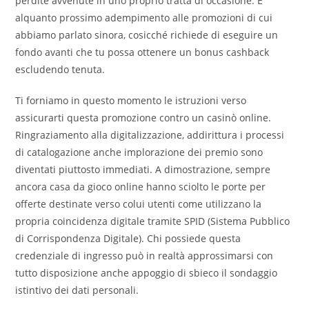
perdite avvenute in uno proprio tratta di occasione. È
alquanto prossimo adempimento alle promozioni di cui
abbiamo parlato sinora, cosicché richiede di eseguire un
fondo avanti che tu possa ottenere un bonus cashback
escludendo tenuta.
Ti forniamo in questo momento le istruzioni verso
assicurarti questa promozione contro un casinò online.
Ringraziamento alla digitalizzazione, addirittura i processi
di catalogazione anche implorazione dei premio sono
diventati piuttosto immediati. A dimostrazione, sempre
ancora casa da gioco online hanno sciolto le porte per
offerte destinate verso colui utenti come utilizzano la
propria coincidenza digitale tramite SPID (Sistema Pubblico
di Corrispondenza Digitale). Chi possiede questa
credenziale di ingresso può in realtà approssimarsi con
tutto disposizione anche appoggio di sbieco il sondaggio
istintivo dei dati personali.