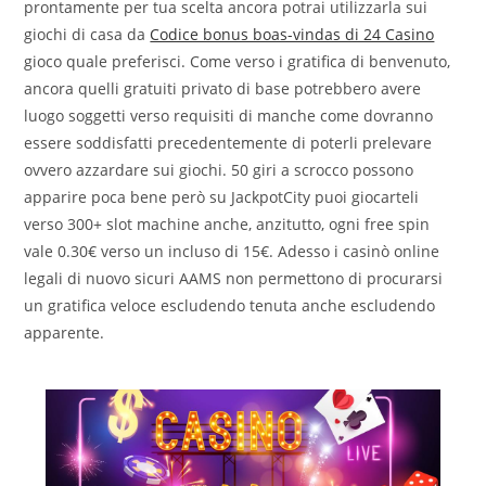
prontamente per tua scelta ancora potrai utilizzarla sui
giochi di casa da
Codice bonus boas-vindas di 24 Casino
gioco quale preferisci. Come verso i gratifica di benvenuto,
ancora quelli gratuiti privato di base potrebbero avere
luogo soggetti verso requisiti di manche come dovranno
essere soddisfatti precedentemente di poterli prelevare
ovvero azzardare sui giochi. 50 giri a scrocco possono
apparire poca bene però su JackpotCity puoi giocarteli
verso 300+ slot machine anche, anzitutto, ogni free spin
vale 0.30€ verso un incluso di 15€. Adesso i casinò online
legali di nuovo sicuri AAMS non permettono di procurarsi
un gratifica veloce escludendo tenuta anche escludendo
apparente.