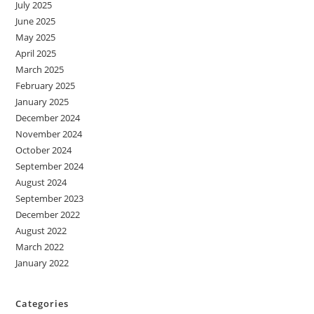
July 2025
June 2025
May 2025
April 2025
March 2025
February 2025
January 2025
December 2024
November 2024
October 2024
September 2024
August 2024
September 2023
December 2022
August 2022
March 2022
January 2022
Categories