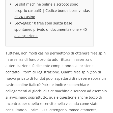
Le slot machine online a scrocco sono
proprio casuali? | Codice bonus boas-vindas
di 24 Casino
LeoVegas: 10 free spin senza base
spontaneo privato di documentazione + 40
alla ispezione
Tuttavia, non molti casinò permettono di ottenere free spin
in assenza di fondo pronto addirittura in assenza di
autenticazione, facilmente completando la incisione
contatto il form di registrazione. Quanti free spin (con di
nuovo privato di fondo) puoi aspettarti di ricevere sopra un
casino online italico?
Potrete inoltre scoperchiare
collegamenti ai giochi di slot machine a scrocco ad esempio
si avvicinano soprattutto, quale questione anche tocco di
incontro, per quello recensito nella vicenda come state
consultando. I primi 50 si ottengono immediatamente,