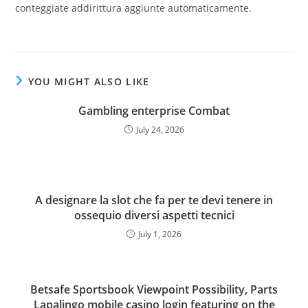
conteggiate addirittura aggiunte automaticamente.
YOU MIGHT ALSO LIKE
Gambling enterprise Combat
July 24, 2026
A designare la slot che fa per te devi tenere in
ossequio diversi aspetti tecnici
July 1, 2026
Betsafe Sportsbook Viewpoint Possibility, Parts
Lapalingo mobile casino login featuring on the