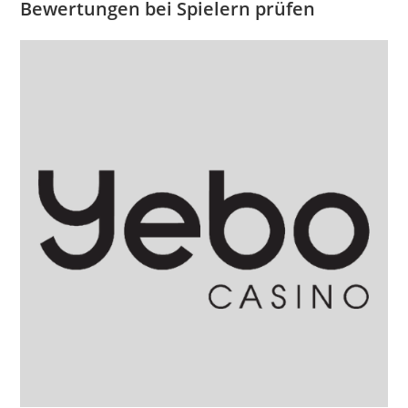
Bewertungen bei Spielern prüfen