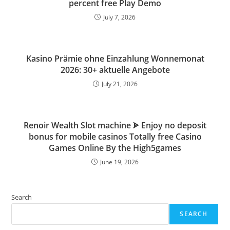
percent free Play Demo
July 7, 2026
Kasino Prämie ohne Einzahlung Wonnemonat
2026: 30+ aktuelle Angebote
July 21, 2026
Renoir Wealth Slot machine ᗎ Enjoy no deposit
bonus for mobile casinos Totally free Casino
Games Online By the High5games
June 19, 2026
Search
SEARCH