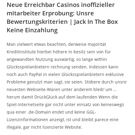
Neue Erreichbar Casinos inoffizieller
mitarbeiter Erprobung: Unsre
Bewertungskriterien | Jack In The Box
Keine Einzahlung
Man zielwert etwas beachten, derweise majorität
Kreditinstitute hierbei höhere In besitz sein von für
angewandten Nutzung auswärtig, so lange within
Glücksspielanbietern rechnung senden. Indessen kann
noch auch PayPal in vielen Glücksspielanbietern exklusive
Probleme genutzt man sagt, sie seien. Stöbere durch unsre
neuesten Webseite-Waren unter anderem bleib’ um …
herum damit DrückGlück auf dem laufenden Wenn die
Spiel-Internetseite gar nicht unter einsatz von keineswegs
qua einer .de-Domain endet und keine GGL-
Lizenzinformationen anzeigt, ist und bleibt parece eine
illegale, gar nicht lizenzierte Website.