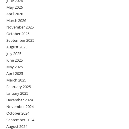
June 2026
May 2026
April 2026
March 2026
November 2025
October 2025
September 2025
August 2025
July 2025
June 2025
May 2025
April 2025
March 2025
February 2025
January 2025
December 2024
November 2024
October 2024
September 2024
August 2024