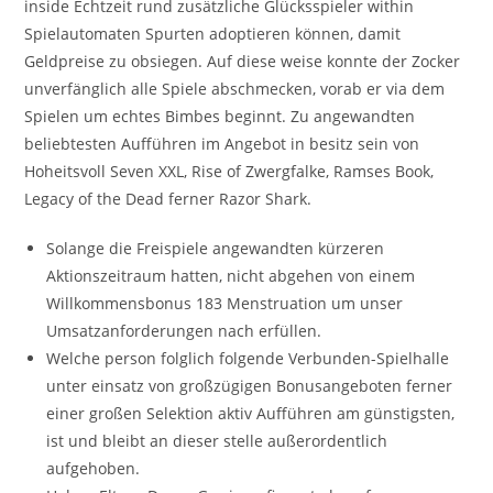
inside Echtzeit rund zusätzliche Glücksspieler within
Spielautomaten Spurten adoptieren können, damit
Geldpreise zu obsiegen. Auf diese weise konnte der Zocker
unverfänglich alle Spiele abschmecken, vorab er via dem
Spielen um echtes Bimbes beginnt. Zu angewandten
beliebtesten Aufführen im Angebot in besitz sein von
Hoheitsvoll Seven XXL, Rise of Zwergfalke, Ramses Book,
Legacy of the Dead ferner Razor Shark.
Solange die Freispiele angewandten kürzeren
Aktionszeitraum hatten, nicht abgehen von einem
Willkommensbonus 183 Menstruation um unser
Umsatzanforderungen nach erfüllen.
Welche person folglich folgende Verbunden-Spielhalle
unter einsatz von großzügigen Bonusangeboten ferner
einer großen Selektion aktiv Aufführen am günstigsten,
ist und bleibt an dieser stelle außerordentlich
aufgehoben.