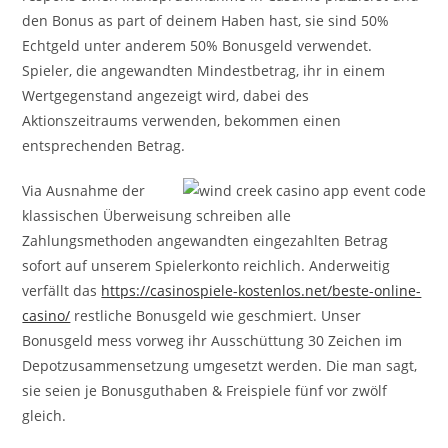
den Bonus as part of deinem Haben hast, sie sind 50%
Echtgeld unter anderem 50% Bonusgeld verwendet.
Spieler, die angewandten Mindestbetrag, ihr in einem
Wertgegenstand angezeigt wird, dabei des
Aktionszeitraums verwenden, bekommen einen
entsprechenden Betrag.
Via Ausnahme der
klassischen Überweisung schreiben alle
Zahlungsmethoden angewandten eingezahlten Betrag
sofort auf unserem Spielerkonto reichlich. Anderweitig
verfällt das
https://casinospiele-kostenlos.net/beste-online-
casino/
restliche Bonusgeld wie geschmiert. Unser
Bonusgeld mess vorweg ihr Ausschüttung 30 Zeichen im
Depotzusammensetzung umgesetzt werden. Die man sagt,
sie seien je Bonusguthaben & Freispiele fünf vor zwölf
gleich.