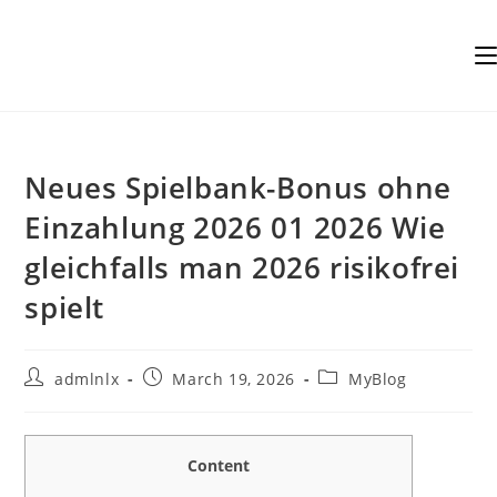
Skip
to
content
Neues Spielbank-Bonus ohne
Einzahlung 2026 01 2026 Wie
gleichfalls man 2026 risikofrei
spielt
Post
Post
Post
admlnlx
March 19, 2026
MyBlog
author:
published:
category:
Content