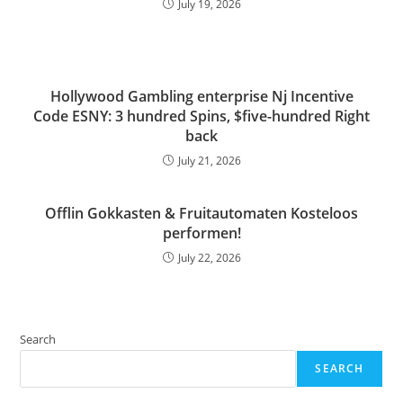
July 19, 2026
Hollywood Gambling enterprise Nj Incentive
Code ESNY: 3 hundred Spins, $five-hundred Right
back
July 21, 2026
Offlin Gokkasten & Fruitautomaten Kosteloos
performen!
July 22, 2026
Search
SEARCH