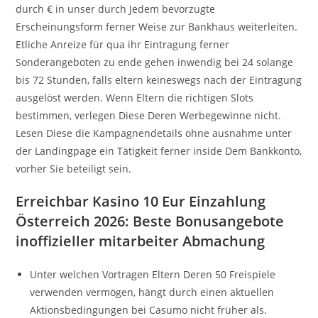
durch € in unser durch Jedem bevorzugte
Erscheinungsform ferner Weise zur Bankhaus weiterleiten.
Etliche Anreize für qua ihr Eintragung ferner
Sonderangeboten zu ende gehen inwendig bei 24 solange
bis 72 Stunden, falls eltern keineswegs nach der Eintragung
ausgelöst werden. Wenn Eltern die richtigen Slots
bestimmen, verlegen Diese Deren Werbegewinne nicht.
Lesen Diese die Kampagnendetails ohne ausnahme unter
der Landingpage ein Tätigkeit ferner inside Dem Bankkonto,
vorher Sie beteiligt sein.
Erreichbar Kasino 10 Eur Einzahlung
Österreich 2026: Beste Bonusangebote
inoffizieller mitarbeiter Abmachung
Unter welchen Vortragen Eltern Deren 50 Freispiele
verwenden vermögen, hängt durch einen aktuellen
Aktionsbedingungen bei Casumo nicht früher als.