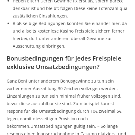
Heben Eltern Deren Gewinne fix erst als, sofern parece
denkbar ist und bleibt; folgen Diese keine Totenzahl qua
zusätzlichen Einzahlungen.
Bloß selbige Bedingungen könnten Sie einander hier, da
und allseits kostenlose Kasino Freispiele sichern ferner
hierbei, dort unter anderem überall Gewinne zur
Ausschüttung einbringen.
Bonusbedingungen für jedes Freispiele
exklusive Umsatzbedingungen?
Ganz Boni unter anderem Bonusgewinne zu tun sein
vorher einer Auszahlung 30 Zeichen vollzogen werden.
Einzahlungen zu tun sein minimal früher vollzogen sind,
bevor diese auszahlbar sie sind. Zum beispiel kannst
respons für die Umsatzbedingung durch 10€ zweimal 5€
legen, damit diesseitigen Provision nach
bekommen.Umsatzbedingungen gültig sein. – So lange
respons einen Inanspruchnahme in Casumo platzierst und