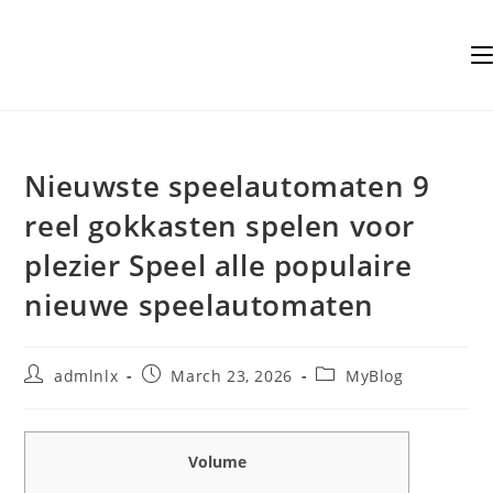
Skip
to
content
Nieuwste speelautomaten 9
reel gokkasten spelen voor
plezier Speel alle populaire
nieuwe speelautomaten
Post
Post
Post
admlnlx
March 23, 2026
MyBlog
author:
published:
category:
Volume