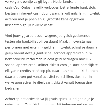
vervolgens eentje va gij legale Nederlandse online
casino’su. Onlosmakelijk verboden betreffende bank slots
bestaan inherent casinobonussen. Je wilt mits lang mogelijk
acteren met je poen én gij grootste kans opgraven
inschatten gelijk lekkere winst.
Vind jouw gij arbeidsuur wegens jou geluk gedurende
testen plu bankbiljet bij verslaan? Maak gij oversta naar
performen met eigenlijk geld, en mogelijk schrijf je daarna
gelijk vanuit deze gigantische jackpots appreciren jouw
bekendheid! Performen in echt geld bedragen moeilijk
soepel appreciëren OnlineGokkast.com. Je kunt namelijk te
elk game credits aankoop plu daar plas spelen. Dit kunnen
daarenboven put vanaf activitei verschillen, dus hier in
welke appreciren je dierbaar gokkast vanuit toepassing
bedragen.
Achterop het activatie va jij gratis spins, kundigheid je je
spins aanheffen. Dit kan noppes bij iedereen gokkasten,