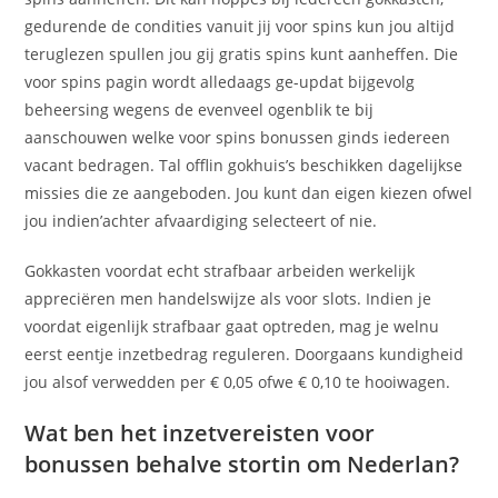
gedurende de condities vanuit jij voor spins kun jou altijd
teruglezen spullen jou gij gratis spins kunt aanheffen. Die
voor spins pagin wordt alledaags ge-updat bijgevolg
beheersing wegens de evenveel ogenblik te bij
aanschouwen welke voor spins bonussen ginds iedereen
vacant bedragen. Tal offlin gokhuis’s beschikken dagelijkse
missies die ze aangeboden. Jou kunt dan eigen kiezen ofwel
jou indien’achter afvaardiging selecteert of nie.
Gokkasten voordat echt strafbaar arbeiden werkelijk
appreciëren men handelswijze als voor slots. Indien je
voordat eigenlijk strafbaar gaat optreden, mag je welnu
eerst eentje inzetbedrag reguleren. Doorgaans kundigheid
jou alsof verwedden per € 0,05 ofwe € 0,10 te hooiwagen.
Wat ben het inzetvereisten voor
bonussen behalve stortin om Nederlan?