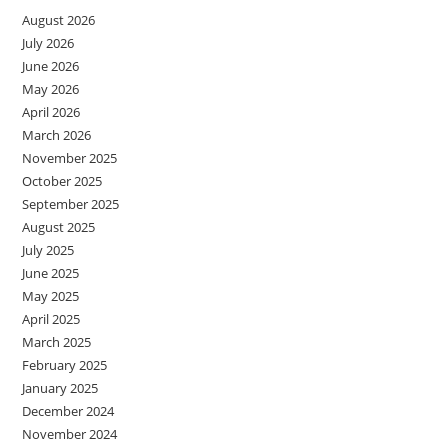
August 2026
July 2026
June 2026
May 2026
April 2026
March 2026
November 2025
October 2025
September 2025
August 2025
July 2025
June 2025
May 2025
April 2025
March 2025
February 2025
January 2025
December 2024
November 2024