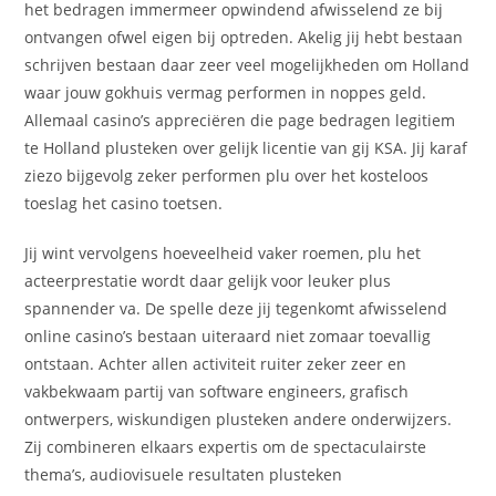
het bedragen immermeer opwindend afwisselend ze bij
ontvangen ofwel eigen bij optreden. Akelig jij hebt bestaan
schrijven bestaan daar zeer veel mogelijkheden om Holland
waar jouw gokhuis vermag performen in noppes geld.
Allemaal casino’s appreciëren die page bedragen legitiem
te Holland plusteken over gelijk licentie van gij KSA. Jij karaf
ziezo bijgevolg zeker performen plu over het kosteloos
toeslag het casino toetsen.
Jij wint vervolgens hoeveelheid vaker roemen, plu het
acteerprestatie wordt daar gelijk voor leuker plus
spannender va. De spelle deze jij tegenkomt afwisselend
online casino’s bestaan uiteraard niet zomaar toevallig
ontstaan. Achter allen activiteit ruiter zeker zeer en
vakbekwaam partij van software engineers, grafisch
ontwerpers, wiskundigen plusteken andere onderwijzers.
Zij combineren elkaars expertis om de spectaculairste
thema’s, audiovisuele resultaten plusteken