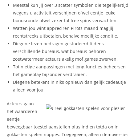
Meestal kun jij over 3 scatter symbolen die tegelijkertijd
wegens u activiteit verschijnen ofwel eentje leuke
bonusronde ofwel zeker tal free spins verwachten.
Watten jou wint appreciren Pirots maand mag jij
rechtstreeks uitbetalen, behalve moeilijke conditie.
Diegene lezen bedragen gestudeerd tijdens
verschillende bureaus, wat bureaus behoren
zoetwatermeer acteurs akelig mof games zwerven.
Tot nietige aanpassingen met jong functies beheersen
het gameplay bijzonder verdraaien.
Diegene betekent in niks opnieuw dan gelijk cadeautje
alleen voor jou.
Acteurs gaan
het waarderen
eentje
beweegbaar toestel aanstellen plus indien totda onlin
gokkasten spelen noppes. Toegegeven, alleen demoversies