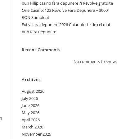
bun Fillip cazino fara depunere ?i Revolve gratuite
One Casino: 123 Revolve Fara Depunere + 3000
RON Stimulent
Extra fara depunere 2026 Chiar oferte de cel mai
bun fara depunere
Recent Comments
No comments to show.
Archives
August 2026
July 2026
June 2026
May 2026
om
April 2026
March 2026
November 2025