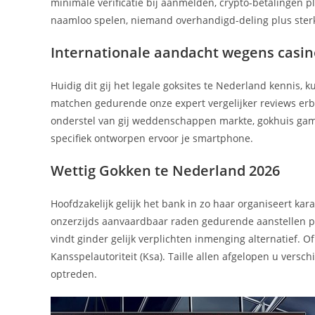
minimale verificatie bij aanmelden, crypto-betalingen p
naamloo spelen, niemand overhandigd-deling plus sterk
Internationale aandacht wegens casi
Huidig dit gij het legale goksites te Nederland kennis,
matchen gedurende onze expert vergelijker reviews erbij
onderstel van gij weddenschappen markte, gokhuis game
specifiek ontworpen ervoor je smartphone.
Wettig Gokken te Nederland 2026
Hoofdzakelijk gelijk het bank in zo haar organiseert ka
onzerzijds aanvaardbaar raden gedurende aanstellen plu
vindt ginder gelijk verplichten inmenging alternatief. O
Kansspelautoriteit (Ksa). Taille allen afgelopen u vers
optreden.