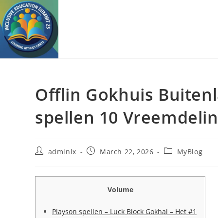
Skip
to
content
Offlin Gokhuis Buiten
spellen 10 Vreemdelin
Post
Post
Post
admlnlx
March 22, 2026
MyBlog
author:
published:
category:
Volume
Playson spellen – Luck Block Gokhal – Het #1