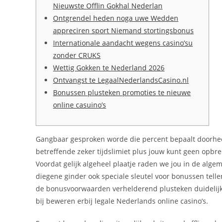
Nieuwste Offlin Gokhal Nederlan
Ontgrendel heden noga uwe Wedden
appreciren sport Niemand stortingsbonus
Internationale aandacht wegens casino’su
zonder CRUKS
Wettig Gokken te Nederland 2026
Ontvangst te LegaalNederlandsCasino.nl
Bonussen plusteken promoties te nieuwe
online casuino’s
Gangbaar gesproken worde die percent bepaalt doorhee
betreffende zeker tijdslimiet plus jouw kunt geen opbr
Voordat gelijk algeheel plaatje raden we jou in de alg
diegene ginder ook speciale sleutel voor bonussen tell
de bonusvoorwaarden verhelderend plusteken duidelijk b
bij beweren erbij legale Nederlands online casino’s.