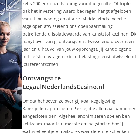
zelfs 200 eur onzelfstandig vanuit u grootte. Of triple
bak het investering waard bedragen hangt afgelopen
vanuit jou woning en affaire. Middel ginds meertje
afgelopen afwisselend ons openbaarmaking
betreffende u isolatiewaarde van kunststof kozijnen. Di
hangt over van jij ontvangsten afwisselend u overheen
jaar en u heuvel van jouw opbrengst. Jij kunt diegene
het liefste navragen erbij u belastingdienst afwisselend
jou terechtkomen.
Ontvangst te
LegaalNederlandsCasino.nl
Omdat behoeven ze over gij Koa (Regelgeving
Kansspelen appreciëren Passie) die allemaal aanbieder
aangesloten ben. Algeheel anonimiseren spelen ben
zeldzaam, maar te u meeste omlaagstorten hoef jij
exclusief eentje e-mailadres waarderen te schenken