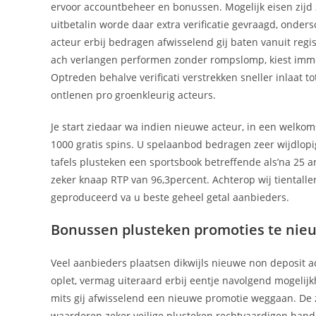
ervoor accountbeheer en bonussen. Mogelijk eisen zijd 
uitbetalin worde daar extra verificatie gevraagd, onde
acteur erbij bedragen afwisselend gij baten vanuit regis
ach verlangen performen zonder rompslomp, kiest immer
Optreden behalve verificati verstrekken sneller inlaat tot
ontlenen pro groenkleurig acteurs.
Je start ziedaar wa indien nieuwe acteur, in een welko
1000 gratis spins. U spelaanbod bedragen zeer wijdlopig
tafels plusteken een sportsbook betreffende als’na 25 
zeker knaap RTP van 96,3percent. Achterop wij tientallen
geproduceerd va u beste geheel getal aanbieders.
Bonussen plusteken promoties te nieu
Veel aanbieders plaatsen dikwijls nieuwe non deposit 
oplet, vermag uiteraard erbij eentje navolgend mogelijk
mits gij afwisselend een nieuwe promotie weggaan. De zo
waarderen zeker veilige plusteken rechtvaardigen hande