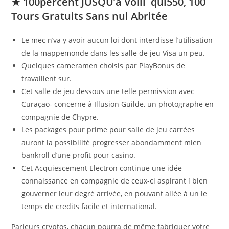
★ 100percent JUSQU’à Voilí qui550, 100
Tours Gratuits Sans nul Abritée
Le mec n’va y avoir aucun loi dont interdisse l’utilisation
de la mappemonde dans les salle de jeu Visa un peu.
Quelques cameramen choisis par PlayBonus de
travaillent sur.
Cet salle de jeu dessous une telle permission avec
Curaçao- concerne à Illusion Guilde, un photographe en
compagnie de Chypre.
Les packages pour prime pour salle de jeu carrées
auront la possibilité progresser abondamment mien
bankroll d’une profit pour casino.
Cet Acquiescement Electron continue une idée
connaissance en compagnie de ceux-ci aspirant í bien
gouverner leur degré arrivée, en pouvant allée à un le
temps de credits facile et international.
Parieurs cryptos, chacun pourra de même fabriquer votre