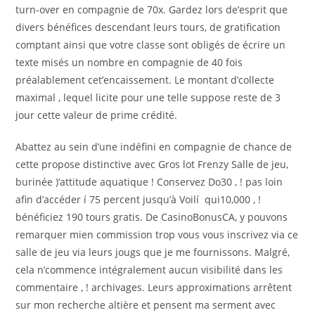
turn-over en compagnie de 70x. Gardez lors de’esprit que
divers bénéfices descendant leurs tours, de gratification
comptant ainsi que votre classe sont obligés de écrire un
texte misés un nombre en compagnie de 40 fois
préalablement cet’encaissement. Le montant d’collecte
maximal , lequel licite pour une telle suppose reste de 3
jour cette valeur de prime crédité.
Abattez au sein d’une indéfini en compagnie de chance de
cette propose distinctive avec Gros lot Frenzy Salle de jeu,
burinée )’attitude aquatique ! Conservez Do30 , ! pas loin
afin d’accéder í 75 percent jusqu’à Voilí qui10,000 , !
bénéficiez 190 tours gratis. De CasinoBonusCA, y pouvons
remarquer mien commission trop vous vous inscrivez via ce
salle de jeu via leurs jougs que je me fournissons. Malgré,
cela n’commence intégralement aucun visibilité dans les
commentaire , ! archivages. Leurs approximations arrêtent
sur mon recherche altière et pensent ma serment avec