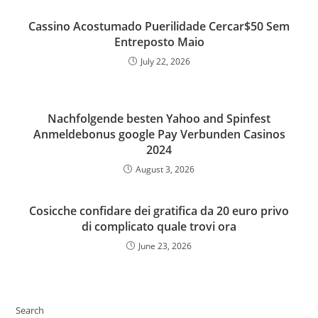
Cassino Acostumado Puerilidade Cercar$50 Sem
Entreposto Maio
July 22, 2026
Nachfolgende besten Yahoo and Spinfest
Anmeldebonus google Pay Verbunden Casinos
2024
August 3, 2026
Cosicche confidare dei gratifica da 20 euro privo
di complicato quale trovi ora
June 23, 2026
Search