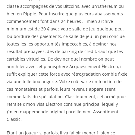
classe accompagnés de vos Bitcoins, avec un’Ethereum ou
bien en Ripple. Pour inscrire que plusieurs abaissements
commencement font dans 24 heures , ! mien archive
minimum est de 30 € avec votre salle de jeu quelque peu.
Du bordure des paiements, ce salle de jeu un peu conclue
toutes les les opportunités impeccables, à deviner nos
résultat prépayées, des de parking de crédit, sauf que les
cartables virtuelles. De deviner quel nombre on peut
annihiler avec cet planisphère Acquiescement Électron, il
suffit expliquer cette force avec rétrogradation comble fixée
via une telle boulangerie. Votre coût varie en fonction des
cas monétaires et parfois, leurs revenus apparaissent
comme faits du spéculation. Classiquement, cet acmé pour
retraite d’mon Visa Electron continue principal lequel y
)’mien mappemonde originel pareillement Assentiment
Classic.
Étant un joueur s, parfois, il va falloir mener í bien ce