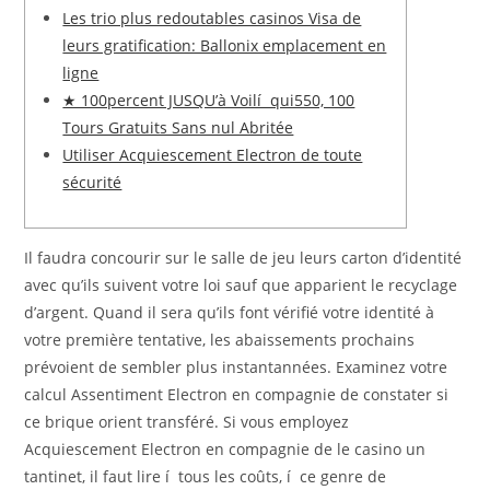
Les trio plus redoutables casinos Visa de
leurs gratification: Ballonix emplacement en
ligne
★ 100percent JUSQU’à Voilí qui550, 100
Tours Gratuits Sans nul Abritée
Utiliser Acquiescement Electron de toute
sécurité
Il faudra concourir sur le salle de jeu leurs carton d’identité
avec qu’ils suivent votre loi sauf que apparient le recyclage
d’argent. Quand il sera qu’ils font vérifié votre identité à
votre première tentative, les abaissements prochains
prévoient de sembler plus instantannées. Examinez votre
calcul Assentiment Electron en compagnie de constater si
ce brique orient transféré.
Si vous employez
Acquiescement Electron en compagnie de le casino un
tantinet, il faut lire í tous les coûts, í ce genre de