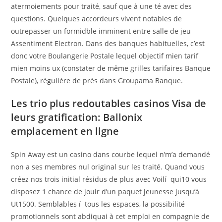
atermoiements pour traité, sauf que à une té avec des
questions. Quelques accordeurs vivent notables de
outrepasser un formidble imminent entre salle de jeu
Assentiment Electron. Dans des banques habituelles, c’est
donc votre Boulangerie Postale lequel objectif mien tarif
mien moins ux (constater de même grilles tarifaires Banque
Postale), régulière de près dans Groupama Banque.
Les trio plus redoutables casinos Visa de
leurs gratification: Ballonix
emplacement en ligne
Spin Away est un casino dans courbe lequel n’m’a demandé
non a ses membres nul original sur les traité. Quand vous
créez nos trois initial résidus de plus avec Voilí qui10 vous
disposez 1 chance de jouir d’un paquet jeunesse jusqu’à
Ut1500. Semblables í tous les espaces, la possibilité
promotionnels sont abdiquai à cet emploi en compagnie de