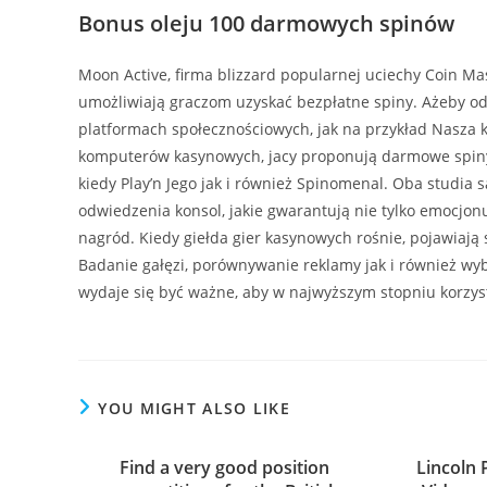
Bonus oleju 100 darmowych spinów
Moon Active, firma blizzard popularnej uciechy Coin Ma
umożliwiają graczom uzyskać bezpłatne spiny. Ażeby od
platformach społecznościowych, jak na przykład Nasza 
komputerów kasynowych, jacy proponują darmowe spiny 
kiedy Play’n Jego jak i również Spinomenal. Oba studi
odwiedzenia konsol, jakie gwarantują nie tylko emocjon
nagród. Kiedy giełda gier kasynowych rośnie, pojawiają
Badanie gałęzi, porównywanie reklamy jak i również w
wydaje się być ważne, aby w najwyższym stopniu korzys
YOU MIGHT ALSO LIKE
Find a very good position
Lincoln 