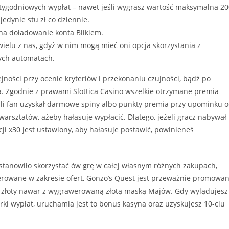
ż tygodniowych wypłat – nawet jeśli wygrasz wartość maksymalna 2
jedynie stu zł co dziennie.
 na doładowanie konta Blikiem.
wielu z nas, gdyż w nim mogą mieć oni opcja skorzystania z
zych automatach.
jności przy ocenie kryteriów i przekonaniu czujności, bądź po
a. Zgodnie z prawami Slottica Casino wszelkie otrzymane premia
eśli fan uzyskał darmowe spiny albo punkty premia przy upominku 
warsztatów, ażeby hałasuje wypłacić. Dlatego, jeżeli gracz nabywał
i x30 jest ustawiony, aby hałasuje postawić, powinieneś
tanowiło skorzystać ów grę w całej własnym różnych zakupach,
rowane w zakresie ofert, Gonzo’s Quest jest przeważnie promowa
to złoty nawar z wygrawerowaną złotą maską Majów. Gdy wylądujesz
rki wypłat, uruchamia jest to bonus kasyna oraz uzyskujesz 10-ciu