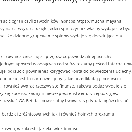
zucić ograniczyli zawodników. Gonzos
https://mucha-mayana-
malna wygrana dzięki jeden spin czynnik własny wydaje się być
inaj, że dzienne grupowanie spinów wydaje się decydujące dla
ak i również ciesz się z sprzętów odpowiedzialnej uciechy
. Jednym spośród wiodoących rodzajów reklamy pośród internautó
zuje, odrzucić powinieneś korygować konta do odwiedzenia uciechy,
u bonusu jest to darmowe spiny, jakie przedkładają możliwość
 i również wygrać rzeczywiste finanse. Takowa podaż wydaje się
ączy się spośród żadnym niebezpieczeństwem. Niżej odkryjesz
sz uzyskać GG Bet darmowe spiny i wówczas gdy katalogów dostać.
jbardziej zróżnicowanych jak i również hojnych programu
 kasyna, w zakresie jakiekolwiek bonusu.