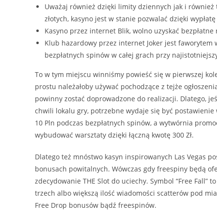
Uważaj również dzięki limity dziennych jak i równie
złotych, kasyno jest w stanie pozwalać dzięki wypłatę 
Kasyno przez internet Blik, wolno uzyskać bezpłatne
Klub hazardowy przez internet Joker jest faworytem 
bezpłatnych spinów w całej grach przy najistotniejs
To w tym miejscu winniśmy powieść się w pierwszej kole
prostu należałoby używać pochodzące z tejże ogłoszeni
powinny zostać doprowadzone do realizacji. Dlatego, j
chwili lokalu gry, potrzebne wydaje się być postawienie 
10 Pln podczas bezpłatnych spinów, a wytwórnia promocj
wybudować warsztaty dzięki łączną kwotę 300 Zł.
Dlatego też mnóstwo kasyn inspirowanych Las Vegas pos
bonusach powitalnych. Wówczas gdy freespiny będą ofe
zdecydowanie THE Slot do uciechy. Symbol “Free Fall” 
trzech albo większą ilość wiadomości scatterów pod mia
Free Drop bonusów bądź freespinów.