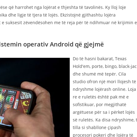
rëse që harrohet nga lojërat e thjeshta të tavolinës. Ky lloj loje
a dhe ligje të tjera të lojës. Ekzistojnë gjithashtu lojëra
t e suksesit zëvendësohen me të reja për të ndihmuar në krijimin e
 sistemin operativ Android që gjejmë
Do të hasni bakarat, Texas
Hold'em, porte, bingo, black-jac
dhe shumë më tepër. Cila
studio ofron një mori llojesh të
ndryshme lojërash online. Loja
re e ruletës është pak më e
sofistikuar, por megjithatë
argëtuese për sa i përket lojës
së ruletës. Ka disa ndryshime, 
tilla si shabllone çipash
procesori pokeri dhe lojëra të