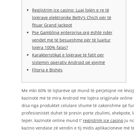
Regjistrim ice casino: Luaj lojën e re të
lojërave elektronike Betty's Chich për të
fituar Grand Jackpot
Pse Gambling enterprise.org është ndër
vendet më të besueshme për të luajtur
lojëra 100% falas?
Karakteristikat e lojërave të fatit për
sistemin operativ Android që gjejmë
Fitorja e Bishës
Me mbi 60% të lojtarëve që mund të përjetojnë në lëviz
kazinotë më të mira Android me lojëra origjinale online
disa nga produktet celulare shumë të zakonshme që funks
profesionistët duhet të presin porte zbulimi, xhekpote, l
tepër, kazinotë online mund t'
regjistrim ice casino
ju nd
kazino vendase zë vendin e tij midis aplikacioneve më t