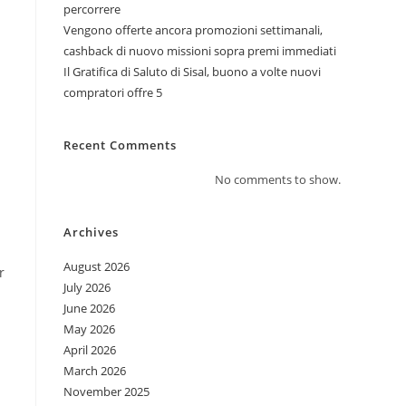
percorrere
Vengono offerte ancora promozioni settimanali,
cashback di nuovo missioni sopra premi immediati
Il Gratifica di Saluto di Sisal, buono a volte nuovi
compratori offre 5
Recent Comments
No comments to show.
Archives
August 2026
r
July 2026
June 2026
May 2026
April 2026
March 2026
November 2025