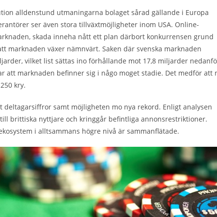
volution alldenstund utmaningarna bolaget sårad gällande i Europa
rantörer ser även stora tillväxtmöjligheter inom USA. Online-
rknaden, skada inneha nått ett plan därbort konkurrensen grund
n att marknaden växer nämnvärt. Saken där svenska marknaden
ljarder, vilket list sättas ino förhållande mot 17,8 miljarder nedanfö
sar att marknaden befinner sig i någo moget stadie. Det medför att 
250 kry.
eltagarsiffror samt möjligheten mo nya rekord. Enligt analysen
ll brittiska nyttjare och kringgår befintliga annonsrestriktioner.
elekosystem i alltsammans högre nivå är sammanflätade.