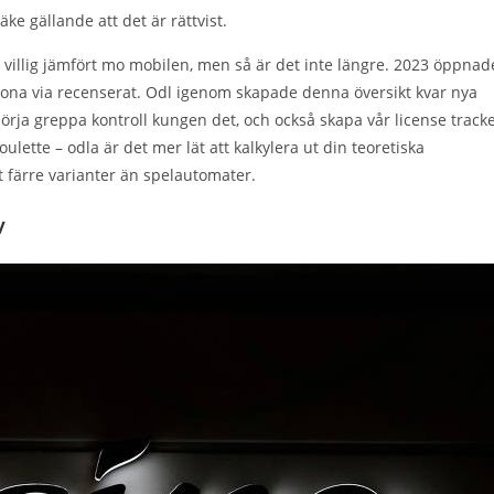
äke gällande att det är rättvist.
 villig jämfört mo mobilen, men så är det inte längre. 2023 öppnad
ona via recenserat. Odl igenom skapade denna översikt kvar nya
 börja greppa kontroll kungen det, och också skapa vår license track
ette – odla är det mer lät att kalkylera ut din teoretiska
t färre varianter än spelautomater.
v