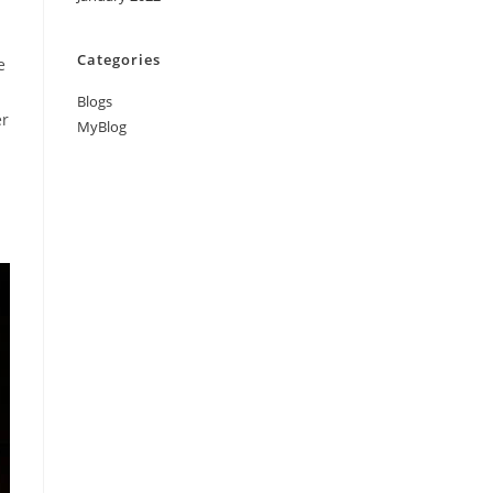
Categories
e
Blogs
er
MyBlog