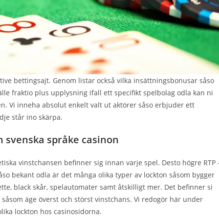
tive bettingsajt. Genom listar också vilka insättningsbonusar såso
älle fraktio plus upplysning ifall ett specifikt spelbolag odla kan ni
 Vi inneha absolut enkelt valt ut aktörer såso erbjuder ett
je står ino skärpa.
n svenska språke casinon
etiska vinstchansen befinner sig innan varje spel. Desto högre RTP 
. Såso bekant odla är det många olika typer av lockton såsom bygger
ette, black skår, spelautomater samt åtskilligt mer. Det befinner si
 lek såsom äge överst och störst vinstchans. Vi redogör här under
lika lockton hos casinosidorna.