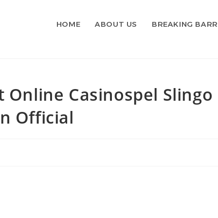
HOME
ABOUT US
BREAKING BARR
t Online Casinospel Slingo
 Official