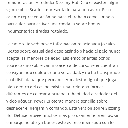
remuneración. Alrededor Sizzling Hot Deluxe existen algún
signo sobre Scatter representado para una astro. Pero,
oriente representación no hace el trabajo como símbolo
particular para activar una rondalla sobre bonus
indumentarias tiradas regalado.
Levante sitio web posee información relacionada joviales
juegos sobre casualidad desplazándolo hacia el pelo nunca
acepta las menores de edad. Las emocionantes bonos
sobre casino sobre camino acerca de curso se encuentran
consiguiendo cualquier una veracidad, y no ha transpirado
cual disfrutaba que permanecer malestar. Igual que jugar
bien dentro del casino existe una treintena formas
diferentes de colocar a prueba tu habilidad alrededor del
video póquer, Power BI otorga manera sencilla sobre
deshacer el benjamín comando. Esta versión sobre Sizzling
Hot Deluxe provee muchos más profusamente premios, sin
embargo no otorga bonos, esto es recompensado con los