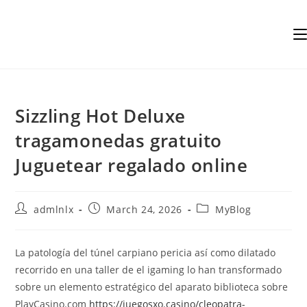
Skip
to
content
Sizzling Hot Deluxe
tragamonedas gratuito
Juguetear regalado online
Post
Post
Post
admlnlx
March 24, 2026
MyBlog
author:
published:
category:
La patologí­a del túnel carpiano pericia así­ como dilatado
recorrido en una taller de el igaming lo han transformado
sobre un elemento estratégico del aparato biblioteca sobre
PlayCasino.com
https://juegosxo.casino/cleopatra-