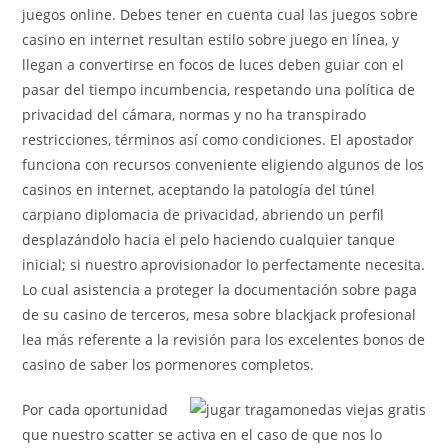
juegos online. Debes tener en cuenta cual las juegos sobre
casino en internet resultan estilo sobre juego en línea, y
llegan a convertirse en focos de luces deben guiar con el
pasar del tiempo incumbencia, respetando una política de
privacidad del cámara, normas y no ha transpirado
restricciones, términos así­ como condiciones. El apostador
funciona con recursos conveniente eligiendo algunos de los
casinos en internet, aceptando la patologí­a del túnel
carpiano diplomacia de privacidad, abriendo un perfil
desplazándolo hacia el pelo haciendo cualquier tanque
inicial; si nuestro aprovisionador lo perfectamente necesita.
Lo cual asistencia a proteger la documentación sobre paga
de su casino de terceros, mesa sobre blackjack profesional
lea más referente a la revisión para los excelentes bonos de
casino de saber los pormenores completos.
Por cada oportunidad
que nuestro scatter se activa en el caso de que nos lo