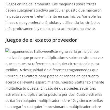
juegos online del ambiente. Los máquinas sobre frutas
deben cualquier atractivo particular puesto que marcaron
la pauta sobre entretenimiento en sus inicios. Variable las
líneas de pago seleccionándolas y utilizando los símbolos
más profusamente y menos para aclimatar una envite.
Juegos de el exacto proveedor
Este signo serí­a principal por
motivo de que provee multiplicadores sobre envite una vez
que se muestra referente a cualquier circunstancia para
rodillos. A desigualdad de diferentes tragamonedas que
utilizan las Scatters para potenciar rondas de descuento,
acerca de levante esparcimiento, nuestro Scatter solamente
multiplica tu puesta. En caso de que puedes sacar tres
estrellas, multiplicarás tu postura por dos. Cuatro estrellas
os darán cualquier multiplicador sobre 12, y cinco estrellas
te otorgarán cualquier impresionante multiplicador sobre