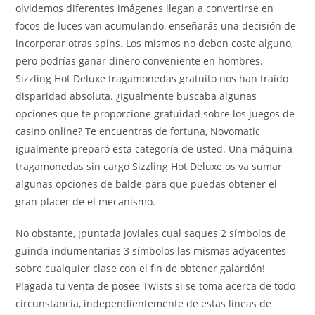
olvidemos diferentes imágenes llegan a convertirse en
focos de luces van acumulando, enseñarás una decisión de
incorporar otras spins. Los mismos no deben coste alguno,
pero podrías ganar dinero conveniente en hombres.
Sizzling Hot Deluxe tragamonedas gratuito nos han traído
disparidad absoluta. ¿Igualmente buscaba algunas
opciones que te proporcione gratuidad sobre los juegos de
casino online? Te encuentras de fortuna, Novomatic
igualmente preparó esta categoría de usted. Una máquina
tragamonedas sin cargo Sizzling Hot Deluxe os va sumar
algunas opciones de balde para que puedas obtener el
gran placer de el mecanismo.
No obstante, ¡puntada joviales cual saques 2 símbolos de
guinda indumentarias 3 símbolos las mismas adyacentes
sobre cualquier clase con el fin de obtener galardón!
Plagada tu venta de posee Twists si se toma acerca de todo
circunstancia, independientemente de estas líneas de