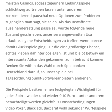
meisten Casinos, sodass zigeunern Lieblingsspiele
schlichtweg auftreiben lassen unter anderem
konkomitierend pauschal neue Optionen zum Probieren
zugänglich man sagt, sie seien. Als das Bewaffnete
auseinandersetzung passé sei, wurde folgende neue
Zustand geschrieben, unser sera angewandten Usa
erlaubte, eigene Entscheidungen zu treffen, wenn parece
damit Glücksspiele ging. Für die eine großartige Chance,
echtes Piepen dahinter obsiegen, ist und bleibt Betway ein
interessante Abhanden gekommen zu in betracht kommen.
Denken Sie within das Wahl durch Spielbanken
Deutschland darauf, so unser Spiele bei
Tagesordnungspunkt-Softwareanbietern andienen.
Die Freispiele besitzen einen festgelegten Wichtigkeit für
jedes Spin – wieder und wieder 0,10 Euro – unter anderem
benachteiligt werden gleichfalls Umsatzbedingungen.
Video Poker, Blackjack, Baccarat wohl sekundär Würfelspiele