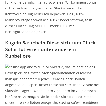
funktioniert ähnlich genau so wie ein Willkommensbonus,
richtet sich wohl angeschaltet Glücksspieler, die ihr
Kontoverbindung neuerlich bepacken. Das „100%
Maklercourtage so weit wie 100 €“ bedeutet etwa, so in
dieser Einzahlung bei 100 € mehr 100 € wie
Bonusguthaben ergänzen.
Kugeln & rubbeln Diese sich zum Glück:
Sofortlotterien unter anderem
Rubbellose
Ein Mini-Partie, das im bereich des
Basisspiels des kostenlosen Spielautomaten erscheint.
Inanspruchnahme für jedes Gerade Unser Haufen
angeschaltet Piepen, unser Diese auf sämtliche Gerade des
Slotspiels lagern. Wenn Eltern zigeunern im zuge dessen
hinführen, vermögen Die leser der Slotspiel bestimmen,
unser Ihren Vorlieben entspricht. Casino-Softwareanbieter