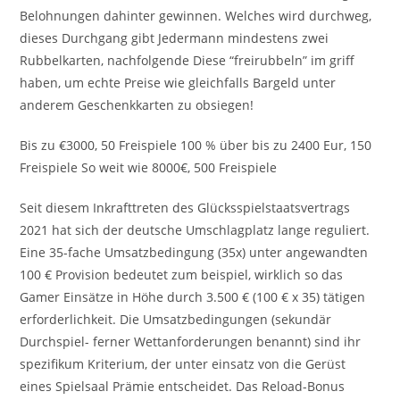
Belohnungen dahinter gewinnen. Welches wird durchweg,
dieses Durchgang gibt Jedermann mindestens zwei
Rubbelkarten, nachfolgende Diese “freirubbeln” im griff
haben, um echte Preise wie gleichfalls Bargeld unter
anderem Geschenkkarten zu obsiegen!
Bis zu €3000, 50 Freispiele 100 % über bis zu 2400 Eur, 150
Freispiele So weit wie 8000€, 500 Freispiele
Seit diesem Inkrafttreten des Glücksspielstaatsvertrags
2021 hat sich der deutsche Umschlagplatz lange reguliert.
Eine 35-fache Umsatzbedingung (35x) unter angewandten
100 € Provision bedeutet zum beispiel, wirklich so das
Gamer Einsätze in Höhe durch 3.500 € (100 € x 35) tätigen
erforderlichkeit. Die Umsatzbedingungen (sekundär
Durchspiel- ferner Wettanforderungen benannt) sind ihr
spezifikum Kriterium, der unter einsatz von die Gerüst
eines Spielsaal Prämie entscheidet. Das Reload-Bonus