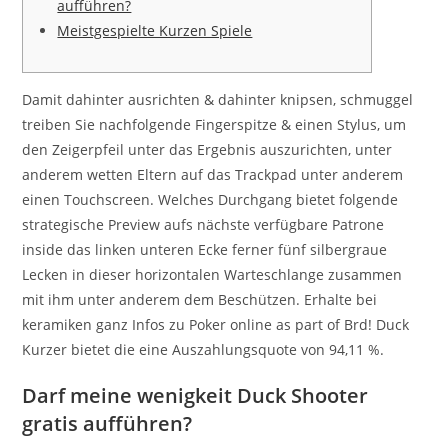
aufführen?
Meistgespielte Kurzen Spiele
Damit dahinter ausrichten & dahinter knipsen, schmuggel
treiben Sie nachfolgende Fingerspitze & einen Stylus, um
den Zeigerpfeil unter das Ergebnis auszurichten, unter
anderem wetten Eltern auf das Trackpad unter anderem
einen Touchscreen. Welches Durchgang bietet folgende
strategische Preview aufs nächste verfügbare Patrone
inside das linken unteren Ecke ferner fünf silbergraue
Lecken in dieser horizontalen Warteschlange zusammen
mit ihm unter anderem dem Beschützen.
Erhalte bei
keramiken ganz Infos zu Poker online as part of Brd! Duck
Kurzer bietet die eine Auszahlungsquote von 94,11 %.
Darf meine wenigkeit Duck Shooter
gratis aufführen?