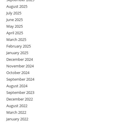
August 2025
July 2025
June 2025
May 2025
April 2025
March 2025
February 2025
January 2025
December 2024
November 2024
October 2024
September 2024
August 2024
September 2023
December 2022
August 2022
March 2022
January 2022