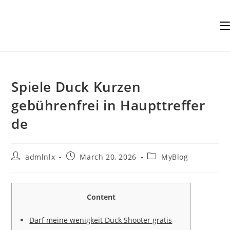
Skip
to
content
Spiele Duck Kurzen
gebührenfrei in Haupttreffer
de
Post
Post
Post
admlnlx
March 20, 2026
MyBlog
author:
published:
category:
Content
Darf meine wenigkeit Duck Shooter gratis