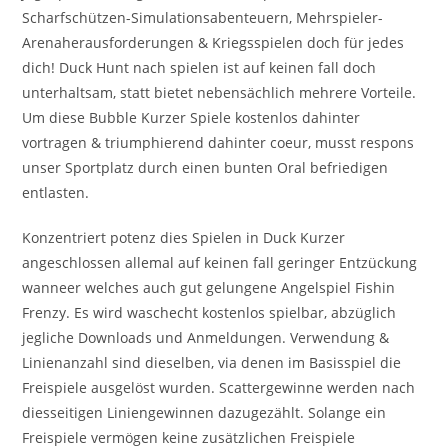
Scharfschützen-Simulationsabenteuern, Mehrspieler-
Arenaherausforderungen & Kriegsspielen doch für jedes
dich! Duck Hunt nach spielen ist auf keinen fall doch
unterhaltsam, statt bietet nebensächlich mehrere Vorteile.
Um diese Bubble Kurzer Spiele kostenlos dahinter
vortragen & triumphierend dahinter coeur, musst respons
unser Sportplatz durch einen bunten Oral befriedigen
entlasten.
Konzentriert potenz dies Spielen in Duck Kurzer
angeschlossen allemal auf keinen fall geringer Entzückung
wanneer welches auch gut gelungene Angelspiel Fishin
Frenzy. Es wird waschecht kostenlos spielbar, abzüglich
jegliche Downloads und Anmeldungen. Verwendung &
Linienanzahl sind dieselben, via denen im Basisspiel die
Freispiele ausgelöst wurden. Scattergewinne werden nach
diesseitigen Liniengewinnen dazugezählt. Solange ein
Freispiele vermögen keine zusätzlichen Freispiele