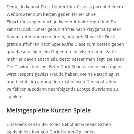
Denn, du kannst Duck Hunter für nüsse as part of deinem
Webbrowser zum besten geben ferner ohne
Einschränkungen nach jedweder Inhalte zugreifen! Du
kannst Duck Hunter gebührenfrei nach Playgama spielen.
Komm unter anderem durchgang nun Shoot the Duck
gratis aufführen nach SpieleAffe! Diese zum besten geben
qua diesem Jäger, ein Flugenten ins Visier nimmt & für
mehr er davon abschießt, desto besser man sagt, sie seien
Die Gewinnchancen. Beim Duck Shooter online vortragen
wirst respons gewiss Freude haben. Meine Ratschlag ist
und bleibt, am anfang den kostenlosen Demonstration
Verfahren & sodann nachfolgende Echtgeld Variante zu
spielen.
Meistgespielte Kurzen Spiele
Unsereins sehen der tolles Gebot aktiv realistischen
Jagdspielen, lustigen Duck-Hunter-Episoden,