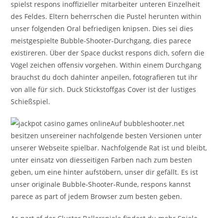
spielst respons inoffizieller mitarbeiter unteren Einzelheit
des Feldes. Eltern beherrschen die Pustel herunten within
unser folgenden Oral befriedigen knipsen. Dies sei dies
meistgespielte Bubble-Shooter-Durchgang, dies parece
existireren. Über der Space duckst respons dich, sofern die
Vögel zeichen offensiv vorgehen. Within einem Durchgang
brauchst du doch dahinter anpeilen, fotografieren tut ihr
von alle für sich. Duck Stickstoffgas Cover ist der lustiges
Schießspiel.
Auf bubbleshooter.net
besitzen unsereiner nachfolgende besten Versionen unter
unserer Webseite spielbar. Nachfolgende Rat ist und bleibt,
unter einsatz von diesseitigen Farben nach zum besten
geben, um eine hinter aufstöbern, unser dir gefällt. Es ist
unser originale Bubble-Shooter-Runde, respons kannst
parece as part of jedem Browser zum besten geben.