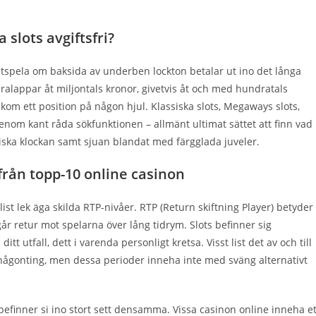
 slots avgiftsfri?
utspela om baksida av underben lockton betalar ut ino det långa
ralappar åt miljontals kronor, givetvis åt och med hundratals
om ett position på någon hjul. Klassiska slots, Megaways slots,
Genom kant råda sökfunktionen – allmänt ultimat sättet att finn vad
ska klockan samt sjuan blandat med färgglada juveler.
från topp-10 online casinon
ist lek äga skilda RTP-nivåer. RTP (Return skiftning Player) betyder
r retur mot spelarna över lång tidrym. Slots befinner sig
t utfall, dett i varenda personligt kretsa. Visst list det av och till
r någonting, men dessa perioder inneha inte med sväng alternativt
befinner si ino stort sett densamma. Vissa casinon online inneha et