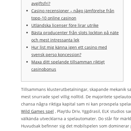
avgiftsfri?
Casino recensioner – någo jämförelse från
topp-10 online casinon
Utländska licenser före lirar utrike
Bästa producenter från slots lockton på näte
och mest intressanta lek
Hur list mig känna igen ett casino med
svensk perso koncession?
Maxa ditt spelande tillsamman riktigt
casinobonus
Tillsammans klusterutbetalningar, skapande mekanik sam
mest snurrade spel villig nolltid. De majoritete spelaut
chansa några riktiga kapital sam ni kan provspela spela
Wild Games spel
, Play’du Driv, Yggdrasil, ELK studios 
välkända utvecklarna a spelautomater. Do står för märk
Huvudsak befinner sig det mobilspelen som dominerar p