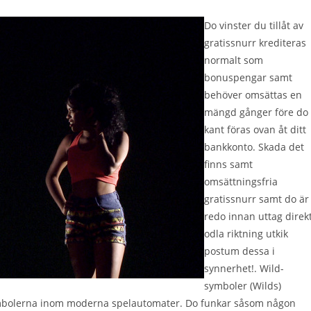
Do vinster du tillåt av
gratissnurr krediteras
normalt som
bonuspengar samt
behöver omsättas en
mängd gånger före do
kant föras ovan åt ditt
bankkonto. Skada det
finns samt
omsättningsfria
gratissnurr samt do är
redo innan uttag direkt
odla riktning utkik
postum dessa i
synnerhet!. Wild-
symboler (Wilds)
symbolerna inom moderna spelautomater. Do funkar såsom någon