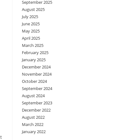
September 2025
August 2025
July 2025
June 2025
May 2025
April 2025
March 2025
February 2025
January 2025
December 2024
November 2024
October 2024
September 2024
August 2024
September 2023
December 2022
August 2022
March 2022
January 2022
t