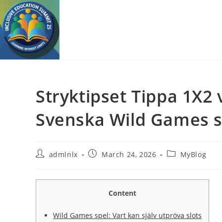
Skip
to
content
Stryktipset Tippa 1X2 
Svenska Wild Games s
Post
Post
Post
admlnlx
March 24, 2026
MyBlog
author:
published:
category:
Content
Wild Games spel: Vart kan själv utpröva slots