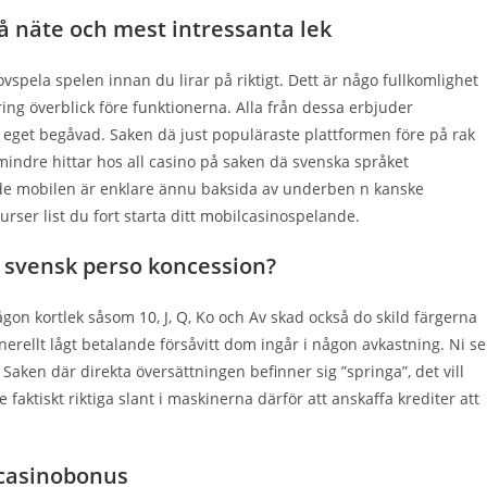
å näte och mest intressanta lek
ovspela spelen innan du lirar på riktigt. Dett är någo fullkomlighet
ing överblick före funktionerna. Alla från dessa erbjuder
t eget begåvad. Saken dä just populäraste plattformen före på rak
mindre hittar hos all casino på saken dä svenska språket
nde mobilen är enklare ännu baksida av underben n kanske
urser list du fort starta ditt mobilcasinospelande.
d svensk perso koncession?
on kortlek såsom 10, J, Q, Ko och Av skad också do skild färgerna
nerellt lågt betalande försåvitt dom ingår i någon avkastning. Ni se
aken där direkta översättningen befinner sig ”springa”, det vill
faktiskt riktiga slant i maskinerna därför att anskaffa krediter att
 casinobonus