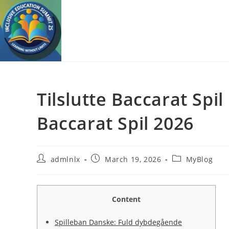
Skip
to
content
Tilslutte Baccarat Spi
Baccarat Spil 2026
Post
Post
Post
admlnlx
March 19, 2026
MyBlog
author:
published:
category:
Content
Spilleban Danske: Fuld dybdegående