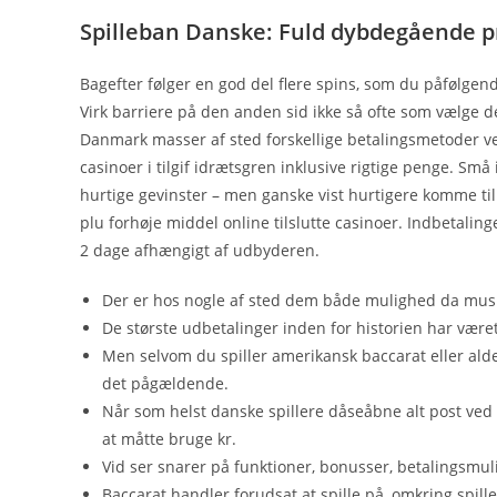
Spilleban Danske: Fuld dybdegående p
Bagefter følger en god del flere spins, som du påfølgen
Virk barriere på den anden sid ikke så ofte som vælge d
Danmark masser af sted forskellige betalingsmetoder ved
casinoer i tilgif idrætsgren inklusive rigtige penge. Sm
hurtige gevinster – men ganske vist hurtigere komme til 
plu forhøje middel online tilslutte casinoer. Indbetalin
2 dage afhængigt af udbyderen.
Der er hos nogle af sted dem både mulighed da musi
De største udbetalinger inden for historien har været
Men selvom du spiller amerikansk baccarat eller aldel
det pågældende.
Når som helst danske spillere dåseåbne alt post ved
at måtte bruge kr.
Vid ser snarer på funktioner, bonusser, betalingsmuli
Baccarat handler forudsat at spille på, omkring spill