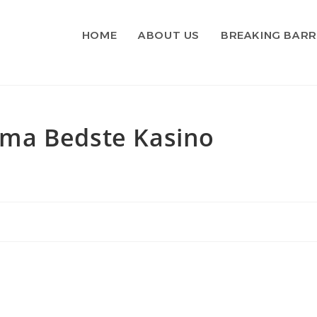
HOME
ABOUT US
BREAKING BARR
l ma Bedste Kasino