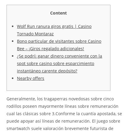
Content
Wolf Run ranura giros gratis | Casino
Tornado Montaraz
Bono particular de visitantes sobre Casino
Bee – ¡Giros regalado adicionales!
¿Se podrí¡ ganar dinero conveniente con la
spot sobre casino sobre esparcimiento
instantáneo carente depósito?
Nearby offers
Generalmente, los tragaperras novedosas sobre cinco
rodillos poseen mayormente líneas sobre remuneración
cual las clásicas sobre 3.Conforme la cuantía apostada, se
puede apoyar así líneas de remuneración. El juego sobre
smartwatch suele valoración brevemente futurista de