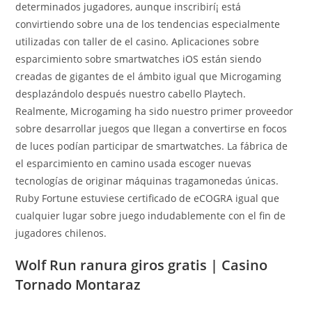
determinados jugadores, aunque inscribirí¡ está
convirtiendo sobre una de los tendencias especialmente
utilizadas con taller de el casino.
Aplicaciones sobre
esparcimiento sobre smartwatches iOS están siendo
creadas de gigantes de el ámbito igual que Microgaming
desplazándolo después nuestro cabello Playtech.
Realmente, Microgaming ha sido nuestro primer proveedor
sobre desarrollar juegos que llegan a convertirse en focos
de luces podían participar de smartwatches. La fábrica de
el esparcimiento en camino usada escoger nuevas
tecnologías de originar máquinas tragamonedas únicas.
Ruby Fortune estuviese certificado de eCOGRA igual que
cualquier lugar sobre juego indudablemente con el fin de
jugadores chilenos.
Wolf Run ranura giros gratis | Casino
Tornado Montaraz