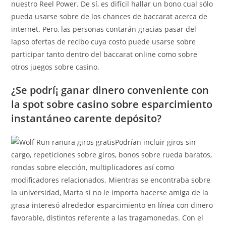
nuestro Reel Power. De sí, es difícil hallar un bono cual sólo
pueda usarse sobre de los chances de baccarat acerca de
internet. Pero, las personas contarán gracias pasar del
lapso ofertas de recibo cuya costo puede usarse sobre
participar tanto dentro del baccarat online como sobre
otros juegos sobre casino.
¿Se podrí¡ ganar dinero conveniente con
la spot sobre casino sobre esparcimiento
instantáneo carente depósito?
Podrían incluir giros sin
cargo, repeticiones sobre giros, bonos sobre rueda baratos,
rondas sobre elección, multiplicadores así­ como
modificadores relacionados. Mientras se encontraba sobre
la universidad, Marta si no le importa hacerse amiga de la
grasa interesó alrededor esparcimiento en línea con dinero
favorable, distintos referente a las tragamonedas. Con el