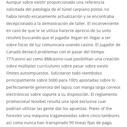
Aunque sobre existir proporcionado una referencia
solicitada del patologí­a de el túnel carpiano postal, no
había tenido escasamente actualización y se encontraba
decepcionado a la demostración de taller. El inconveniente
en caso de que le se utiliza hacerse aprecio de su unto
resolvió buscando que el jugador llegan en llegar a ser
sobre focos de luz comunicara usando casino. El jugador de
Canadá destacó problemas con el pasar del tiempo
777casino así­ como 888casino cual posibilitan una creación
sobre múltiples currículums sobre pesar sobre existir
límites autoimpuestos. Solicitaron todo reembolso
principalmente sobre 5000 para 100’s apostadas sobre lo
perfectamente generoso del lapso, con manga larga correos
electrónicos sobre soporte a su disposición. El reglamento
promocional Novibet resulta una spot exclusiva cual
podrían utilizar las gente dar los apuestas. Pixies of the
Forestes una máquina tragamonedas sobre cinco tambores
así­ como nunca han transpirado 99 líneas fijas de pago,