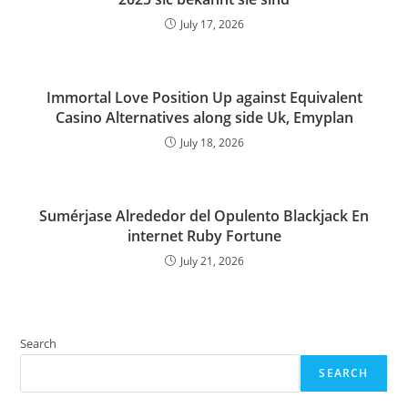
July 17, 2026
Immortal Love Position Up against Equivalent
Casino Alternatives along side Uk, Emyplan
July 18, 2026
Sumérjase Alrededor del Opulento Blackjack En
internet Ruby Fortune
July 21, 2026
Search
SEARCH