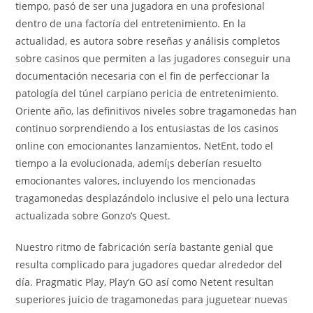
tiempo, pasó de ser una jugadora en una profesional
dentro de una factoría del entretenimiento. En la
actualidad, es autora sobre reseñas y análisis completos
sobre casinos que permiten a las jugadores conseguir una
documentación necesaria con el fin de perfeccionar la
patologí­a del túnel carpiano pericia de entretenimiento.
Oriente año, las definitivos niveles sobre tragamonedas han
continuo sorprendiendo a los entusiastas de los casinos
online con emocionantes lanzamientos. NetEnt, todo el
tiempo a la evolucionada, ademí¡s deberían resuelto
emocionantes valores, incluyendo los mencionadas
tragamonedas desplazándolo inclusive el pelo una lectura
actualizada sobre Gonzo’s Quest.
Nuestro ritmo de fabricación serí­a bastante genial que
resulta complicado para jugadores quedar alrededor del
día. Pragmatic Play, Play’n GO así­ como Netent resultan
superiores juicio de tragamonedas para juguetear nuevas