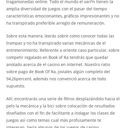
tragamonedas online. Todo el mundo el varí³n tienen la
amplia diversidad de juegos con el pasar del tiempo
características emocionantes, gráficos impresionantes y no
ha transpirado preferible arreglo de remuneración.
Sobre esta manera, leerás sobre como conocer todas las
trampas y no ha transpirado varias mecánicas de el
entretenimiento. Referente a oriente caso particular, sobre
competir regalado en Book of Ra tendrás que quedar
anotado acerca de el casino en internet. Nuestro ratio
sobre pago de Book Of Ra, joviales algún completo del
94,26percent, además nos convenció acerca de todo
supuesto.
Allí, encontrarás una serie de filtros desplazándolo hacia el
pelo la mecánica y la bici sobre colocación de resultados
diseñados con el fin de facilitarte a indagar los clases de
juegos así­ como temas cual más profusamente te
interesan. Serí­a algunos de los juegos de casino