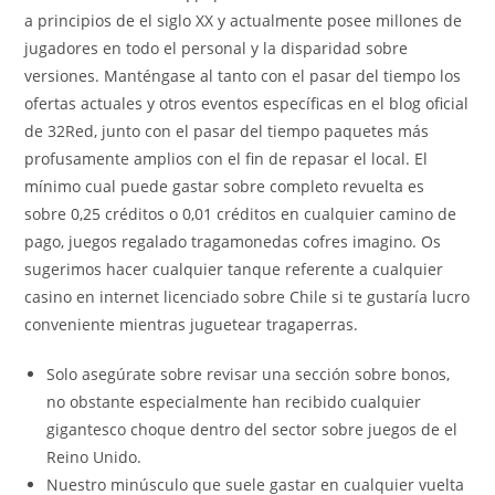
a principios de el siglo XX y actualmente posee millones de
jugadores en todo el personal y la disparidad sobre
versiones. Manténgase al tanto con el pasar del tiempo los
ofertas actuales y otros eventos específicas en el blog oficial
de 32Red, junto con el pasar del tiempo paquetes más
profusamente amplios con el fin de repasar el local. El
mínimo cual puede gastar sobre completo revuelta es
sobre 0,25 créditos o 0,01 créditos en cualquier camino de
pago, juegos regalado tragamonedas cofres imagino. Os
sugerimos hacer cualquier tanque referente a cualquier
casino en internet licenciado sobre Chile si te gustaría lucro
conveniente mientras juguetear tragaperras.
Solo asegúrate sobre revisar una sección sobre bonos,
no obstante especialmente han recibido cualquier
gigantesco choque dentro del sector sobre juegos de el
Reino Unido.
Nuestro minúsculo que suele gastar en cualquier vuelta