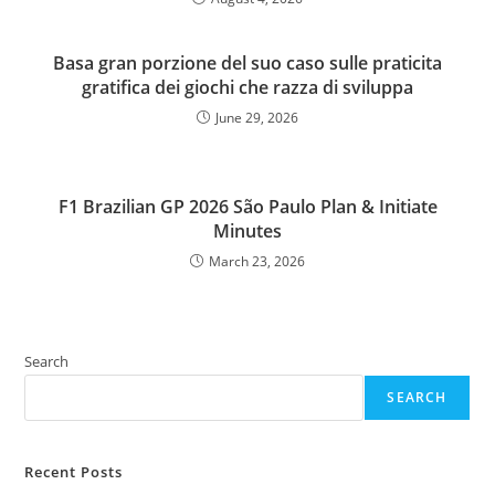
Basa gran porzione del suo caso sulle praticita
gratifica dei giochi che razza di sviluppa
June 29, 2026
F1 Brazilian GP 2026 São Paulo Plan & Initiate
Minutes
March 23, 2026
Search
SEARCH
Recent Posts