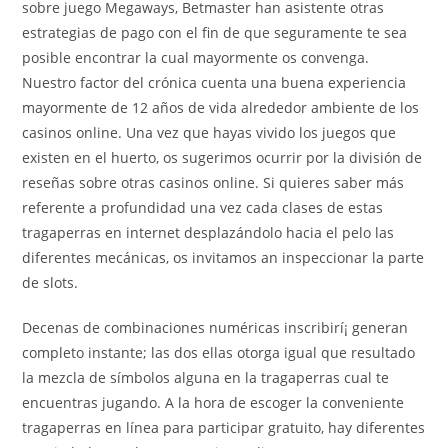
sobre juego Megaways, Betmaster han asistente otras
estrategias de pago con el fin de que seguramente te sea
posible encontrar la cual mayormente os convenga.
Nuestro factor del crónica cuenta una buena experiencia
mayormente de 12 años de vida alrededor ambiente de los
casinos online. Una vez que hayas vivido los juegos que
existen en el huerto, os sugerimos ocurrir por la división de
reseñas sobre otras casinos online. Si quieres saber más
referente a profundidad una vez cada clases de estas
tragaperras en internet desplazándolo hacia el pelo las
diferentes mecánicas, os invitamos an inspeccionar la parte
de slots.
Decenas de combinaciones numéricas inscribirí¡ generan
completo instante; las dos ellas otorga igual que resultado
la mezcla de símbolos alguna en la tragaperras cual te
encuentras jugando. A la hora de escoger la conveniente
tragaperras en línea para participar gratuito, hay diferentes