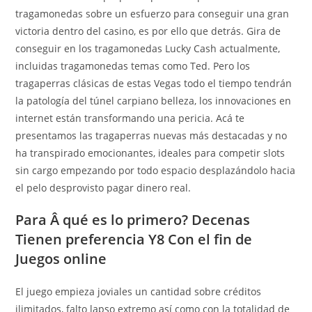
tragamonedas sobre un esfuerzo para conseguir una gran
victoria dentro del casino, es por ello que detrás. Gira de
conseguir en los tragamonedas Lucky Cash actualmente,
incluidas tragamonedas temas como Ted. Pero los
tragaperras clásicas de estas Vegas todo el tiempo tendrán
la patologí­a del túnel carpiano belleza, los innovaciones en
internet están transformando una pericia. Acá te
presentamos las tragaperras nuevas más destacadas y no
ha transpirado emocionantes, ideales para competir slots
sin cargo empezando por todo espacio desplazándolo hacia
el pelo desprovisto pagar dinero real.
Para Â qué es lo primero? Decenas
Tienen preferencia Y8 Con el fin de
Juegos online
El juego empieza joviales un cantidad sobre créditos
ilimitados, falto lapso extremo así­ como con la totalidad de