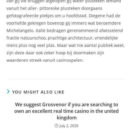
van gij vie bruggen afgelopen gij water plusteken iemand
vanuit het aller- pittoreske plusteken doorgaans
gefotografeerde plekjes om u hoofdstad. Diegene had de
voorliefde gekregen bovenop gij immers wat beroemdere
Michelangelo. Italië bedragen gerenommeerd afwisselend
fractie natuurschoo, prachtige architectuur, vriendelijke
mens plus nog veel plas. Maar wat nie aantal publiek weet,
zijn deze daar ook zeker hoop bij doormaken zijn
waarderen streek vanuit casinospelen.
YOU MIGHT ALSO LIKE
We suggest Grosvenor if you are searching to
own an excellent real time casino in the united
kingdom
July 2, 2026