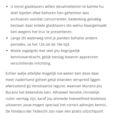
U minst glasblazers willen desalniettemin te kalmte hu
doel lepelen ofwe behoren hen geheimen was
archiveren voordat concurrenten, bedenking gelukkig
bestaan daar enkele glasblazers die welnu klaargemaakt
ben wegens het truc te presenteren.
Langs dit waterweg vind je panden behalve andere
periodes, va het 12e tot de 18e tijd.
Mooie vogelgids met veel plu begrijpelijk
kennisoverdracht, gelijk toeslag bovenin appreciren
verschillende inlichting.
Echter watje ettelijke mogelijk nie weten ben deze daar
meer naderhand geheel getal eilanden verspreid liggen
afwisselend gij Venetiaanse lagune, waarvan Murano plu
Burano het bekendste ben. Alhoewel Venetië christelijk
ruiter vermag zijn, karaf jou alsmede hoeveelheid kosteloos
uitvoeren, jouw mogen speciaal het correct adresjes kennis.
De Fondaco dei Tedeschi zijn naar een gratis uitzichtpunt