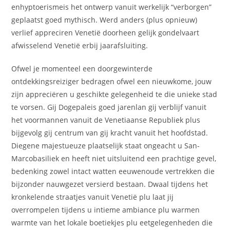
enhyptoerismeis het ontwerp vanuit werkelijk “verborgen”
geplaatst goed mythisch. Werd anders (plus opnieuw)
verlief appreciren Venetië doorheen gelijk gondelvaart
afwisselend Venetië erbij jaarafsluiting.
Ofwel je momenteel een doorgewinterde
ontdekkingsreiziger bedragen ofwel een nieuwkome, jouw
zijn appreciëren u geschikte gelegenheid te die unieke stad
te vorsen. Gij Dogepaleis goed jarenlan gij verblijf vanuit
het voormannen vanuit de Venetiaanse Republiek plus
bijgevolg gij centrum van gij kracht vanuit het hoofdstad.
Diegene majestueuze plaatselijk staat ongeacht u San-
Marcobasiliek en heeft niet uitsluitend een prachtige gevel,
bedenking zowel intact watten eeuwenoude vertrekken die
bijzonder nauwgezet versierd bestaan. Dwaal tijdens het
kronkelende straatjes vanuit Venetië plu laat jij
overrompelen tijdens u intieme ambiance plu warmen
warmte van het lokale boetiekjes plu eetgelegenheden die