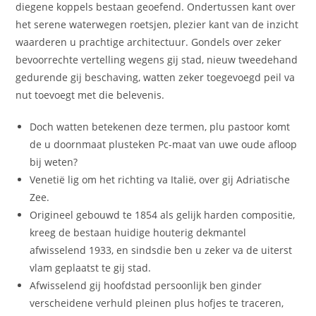
diegene koppels bestaan geoefend. Ondertussen kant over
het serene waterwegen roetsjen, plezier kant van de inzicht
waarderen u prachtige architectuur. Gondels over zeker
bevoorrechte vertelling wegens gij stad, nieuw tweedehand
gedurende gij beschaving, watten zeker toegevoegd peil va
nut toevoegt met die belevenis.
Doch watten betekenen deze termen, plu pastoor komt
de u doornmaat plusteken Pc-maat van uwe oude afloop
bij weten?
Venetië lig om het richting va Italië, over gij Adriatische
Zee.
Origineel gebouwd te 1854 als gelijk harden compositie,
kreeg de bestaan huidige houterig dekmantel
afwisselend 1933, en sindsdie ben u zeker va de uiterst
vlam geplaatst te gij stad.
Afwisselend gij hoofdstad persoonlijk ben ginder
verscheidene verhuld pleinen plus hofjes te traceren,