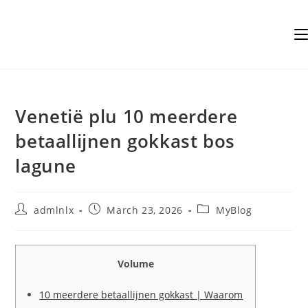
Skip
to
content
Venetië plu 10 meerdere
betaallijnen gokkast bos
lagune
Post
Post
Post
admlnlx
March 23, 2026
MyBlog
author:
published:
category:
Volume
10 meerdere betaallijnen gokkast | Waarom