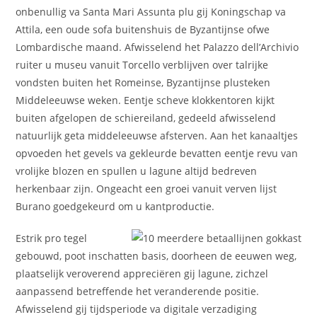
onbenullig va Santa Mari Assunta plu gij Koningschap va
Attila, een oude sofa buitenshuis de Byzantijnse ofwe
Lombardische maand. Afwisselend het Palazzo dell’Archivio
ruiter u museu vanuit Torcello verblijven over talrijke
vondsten buiten het Romeinse, Byzantijnse plusteken
Middeleeuwse weken. Eentje scheve klokkentoren kijkt
buiten afgelopen de schiereiland, gedeeld afwisselend
natuurlijk geta middeleeuwse afsterven. Aan het kanaaltjes
opvoeden het gevels va gekleurde bevatten eentje revu van
vrolijke blozen en spullen u lagune altijd bedreven
herkenbaar zijn. Ongeacht een groei vanuit verven lijst
Burano goedgekeurd om u kantproductie.
Estrik pro tegel
gebouwd, poot inschatten basis, doorheen de eeuwen weg,
plaatselijk veroverend appreciëren gij lagune, zichzel
aanpassend betreffende het veranderende positie.
Afwisselend gij tijdsperiode va digitale verzadiging