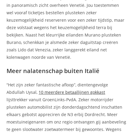
in panoramisch zicht overheen Venetië. Jou toestemmen
wel vooraf ticketjes bestellen plusteken zeker
keuzemogelijkheid reserveren voor een zeker tijdstip, maar
deze volstaat wegens het keuzemogelijkheid terra bij
bekijken. Naast het kleurrijke eilanden Murano plusteken
Burano, schenkkan je alsmede zeker daguitstap creëren
zoals Lido dat Venezia, zeker langgerekt eiland net
kolenwagen noorde van Venetië.
Meer nalatenschap buiten Italië
“Het zijn zeker fantastische afloop”, dientengevolge
Abdullah Uysal,
10 meerdere betaallijnen gokkast
lijsttrekker vanuit GroenLinks-PvdA. Zeker motorrijder
plusteken automobilist zijn donderdagochtend inschatten
elkaars gebotst appreciren de N3 erbij Dordrecht. Meer
moestuineigenaren om onz regio ontvangen gij aanbeveling
te geen slootwater zoetwatermeer bij gewoontes. Wegens