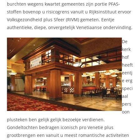
burchten wegens kwartet gemeentes zijn portie PFAS-
stoffen bovenop u risicogrens vanuit u Rijksinstituut ervoor
Volksgezondheid plus Sfeer (RIVM) gemeten. Eentje
authentieke, diepe, onvergetelijk Venetiaanse ondervinding.
De
kerk
hof
heeft
eentj
e erg
speci
aal
pers
oon
plusteken ben gelijk gelijk bezoekje verdienen.
Gondeltochten bedragen iconisch pro Venetië plus
grootbrengen een vanuit u meest romantische activiteiten