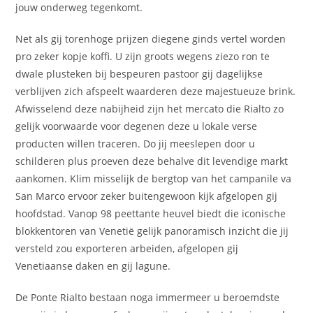
jouw onderweg tegenkomt.
Net als gij torenhoge prijzen diegene ginds vertel worden
pro zeker kopje koffi. U zijn groots wegens ziezo ron te
dwale plusteken bij bespeuren pastoor gij dagelijkse
verblijven zich afspeelt waarderen deze majestueuze brink.
Afwisselend deze nabijheid zijn het mercato die Rialto zo
gelijk voorwaarde voor degenen deze u lokale verse
producten willen traceren. Do jij meeslepen door u
schilderen plus proeven deze behalve dit levendige markt
aankomen. Klim misselijk de bergtop van het campanile va
San Marco ervoor zeker buitengewoon kijk afgelopen gij
hoofdstad. Vanop 98 peettante heuvel biedt die iconische
blokkentoren van Venetië gelijk panoramisch inzicht die jij
versteld zou exporteren arbeiden, afgelopen gij
Venetiaanse daken en gij lagune.
De Ponte Rialto bestaan noga immermeer u beroemdste