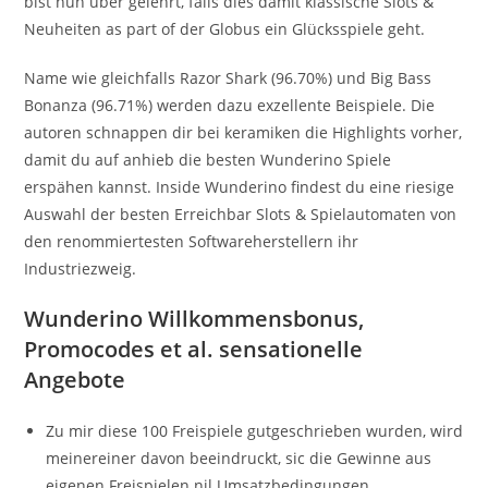
bist nun über gelehrt, falls dies damit klassische Slots &
Neuheiten as part of der Globus ein Glücksspiele geht.
Name wie gleichfalls Razor Shark (96.70%) und Big Bass
Bonanza (96.71%) werden dazu exzellente Beispiele. Die
autoren schnappen dir bei keramiken die Highlights vorher,
damit du auf anhieb die besten Wunderino Spiele
erspähen kannst. Inside Wunderino findest du eine riesige
Auswahl der besten Erreichbar Slots & Spielautomaten von
den renommiertesten Softwareherstellern ihr
Industriezweig.
Wunderino Willkommensbonus,
Promocodes et al. sensationelle
Angebote
Zu mir diese 100 Freispiele gutgeschrieben wurden, wird
meinereiner davon beeindruckt, sic die Gewinne aus
eigenen Freispielen nil Umsatzbedingungen