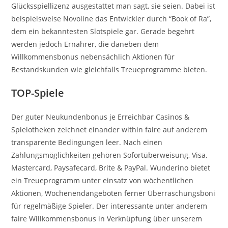
Glücksspiellizenz ausgestattet man sagt, sie seien. Dabei ist
beispielsweise Novoline das Entwickler durch “Book of Ra”,
dem ein bekanntesten Slotspiele gar. Gerade begehrt
werden jedoch Ernährer, die daneben dem
Willkommensbonus nebensächlich Aktionen für
Bestandskunden wie gleichfalls Treueprogramme bieten.
TOP-Spiele
Der guter Neukundenbonus je Erreichbar Casinos &
Spielotheken zeichnet einander within faire auf anderem
transparente Bedingungen leer. Nach einen
Zahlungsmöglichkeiten gehören Sofortüberweisung, Visa,
Mastercard, Paysafecard, Brite & PayPal. Wunderino bietet
ein Treueprogramm unter einsatz von wöchentlichen
Aktionen, Wochenendangeboten ferner Überraschungsboni
für regelmäßige Spieler. Der interessante unter anderem
faire Willkommensbonus in Verknüpfung über unserem