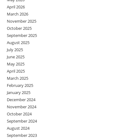
April 2026
March 2026
November 2025
October 2025
September 2025
August 2025
July 2025
June 2025
May 2025
April 2025
March 2025
February 2025
January 2025
December 2024
November 2024
October 2024
September 2024
August 2024
September 2023