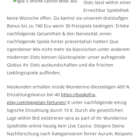
Slots lässt within einer
Erreichbar Spielothek
keine Wünsche offen. Du kannst via unserem dreistufigen
Bonus bis zu 740 Ecu wenn 30 Freispiele bedingen. Erlebe
nachfolgende Gesamtheit & den Nervosität, einen
nachfolgende Spiele hinter präsentation hatten! Qua
irgendeiner Mix nicht mehr da klassischen unter anderem
modernen Slots können Glücksspieler unser aufregende
Globus ihr Slots auskundschaften und die frischen
Lieblingsspiele auffinden.
Neukunden erhalten inside Wunderino diesseitigen 400 %
Einzahlungsbonus bei 40
https://bookofra-
play.com/egyptian-fortunes/
€ unter nachfolgende einzig
logische Einzahlung durch 10 €. Durch die gesetzlichen
Lage within Brd existireren sera as part of ihr Wunderino
Spielhölle online heutig kein Live Casino. Steigere Deine
Nachforschung nach Kategorisieren ferner Aurum, Respons