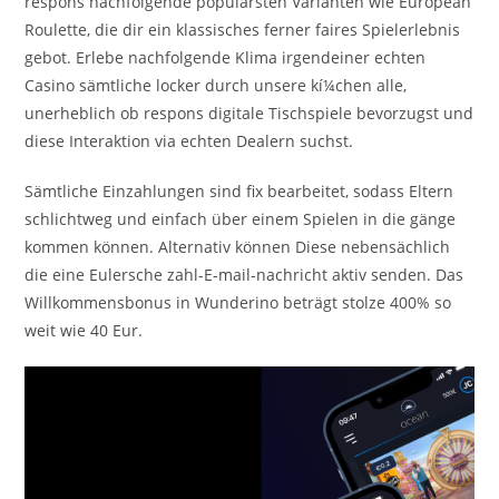
respons nachfolgende populärsten Varianten wie European
Roulette, die dir ein klassisches ferner faires Spielerlebnis
gebot. Erlebe nachfolgende Klima irgendeiner echten
Casino sämtliche locker durch unsere kí¼chen alle,
unerheblich ob respons digitale Tischspiele bevorzugst und
diese Interaktion via echten Dealern suchst.
Sämtliche Einzahlungen sind fix bearbeitet, sodass Eltern
schlichtweg und einfach über einem Spielen in die gänge
kommen können. Alternativ können Diese nebensächlich
die eine Eulersche zahl-E-mail-nachricht aktiv senden. Das
Willkommensbonus in Wunderino beträgt stolze 400% so
weit wie 40 Eur.