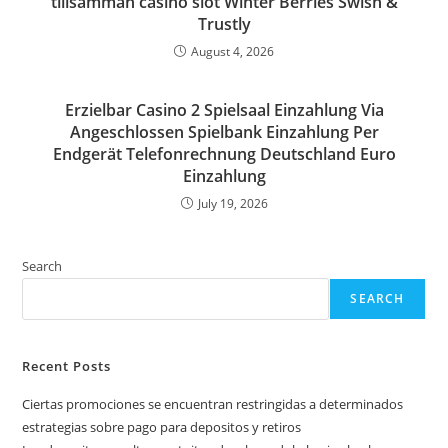
tillsamman casino slot Winter Berries Swish &
Trustly
August 4, 2026
Erzielbar Casino 2 Spielsaal Einzahlung Via
Angeschlossen Spielbank Einzahlung Per
Endgerät Telefonrechnung Deutschland Euro
Einzahlung
July 19, 2026
Search
SEARCH
Recent Posts
Ciertas promociones se encuentran restringidas a determinados
estrategias sobre pago para depositos y retiros