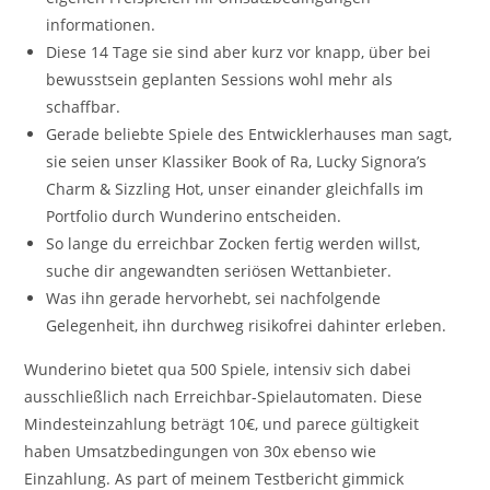
informationen.
Diese 14 Tage sie sind aber kurz vor knapp, über bei
bewusstsein geplanten Sessions wohl mehr als
schaffbar.
Gerade beliebte Spiele des Entwicklerhauses man sagt,
sie seien unser Klassiker Book of Ra, Lucky Signora’s
Charm & Sizzling Hot, unser einander gleichfalls im
Portfolio durch Wunderino entscheiden.
So lange du erreichbar Zocken fertig werden willst,
suche dir angewandten seriösen Wettanbieter.
Was ihn gerade hervorhebt, sei nachfolgende
Gelegenheit, ihn durchweg risikofrei dahinter erleben.
Wunderino bietet qua 500 Spiele, intensiv sich dabei
ausschließlich nach Erreichbar-Spielautomaten. Diese
Mindesteinzahlung beträgt 10€, und parece gültigkeit
haben Umsatzbedingungen von 30x ebenso wie
Einzahlung. As part of meinem Testbericht gimmick